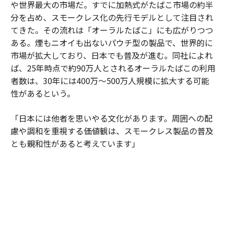
や世界最大の市場だ。すでに加熱式がたばこ市場の約半
分を占め、スモークレス化の先行モデルとして注目され
てきた。その流れは「オーラルたばこ」にも広がりつつ
ある。煙もニオイも出ないパウチ型の製品で、世界的に
市場が拡大しており、日本でも普及が進む。同社によれ
ば、25年時点で約90万人とされるオーラルたばこの利用
者数は、30年には400万～500万人規模に拡大する可能
性があるという。
「日本には他者を思いやる文化があります。周囲への配
慮や調和を重視する価値観は、スモークレス製品の普及
とも親和性があると考えています」
日本市場は単なる販売市場ではない。成熟度の高い消費
者の期待水準が企業に絶え間ない進化を促している。細
部へのこだわりや品質への妥協のない姿勢が、新しい製
品やサービスを磨き上げる場となっている。そこで培わ
れた知見は、世界各国に展開されるイノベーションの源