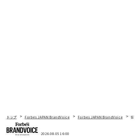
トップ
Forbes JAPAN BrandVoice
Forbes JAPAN BrandVoice
伝統
2026.08.05 16:00