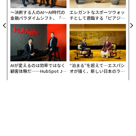
ト
リア
〜決断する人のAI〜AI時代の
エレガントなスポーツウォッ
UM
春になって芽吹き、桜が咲き、やっと春らしくなってき
金融パラダイムシフト、「超
チとして君臨する「ピアジ
たなという春の動きの集大成が、田んぼに水を貼ること
個別化」の核心 【MUFG×ウ
ェ」ポロの魅力
にあるような気がしてならない。そして水が反射する景
ェルスナビ×PwC】
色は、いつ見ても美しく、また命がめぐることを予感さ
せてくれる。
これからまた、カエルの声に包まれて眠る季節がやって
AIが変えるのは効率ではなく
“泊まる”を超えて─エスパシ
くるのだ。その安堵感が、また始まるという感覚を私に
顧客体験だ──HubSpot Ja
オが描く、新しい日本のラグ
おぼえさせるのだ。
panが語る「Grow Better」
ジュアリー（中編）
な組織のつくり方
もちろん移住前は、そういった感覚はなかった。時間は
あっという間に過ぎていく。時間とは時計が刻むもので
あって、その限られた時間の中で、いかに効率よく仕事
をするか、家事をするか、どうしたら上手に時間を活用
できるかを試行錯誤していた。
よくよく考えてみると、お金と同じなのではないだろう