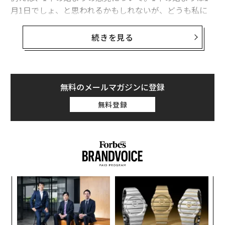
月1日でしょ、と思われるかもしれないが、どうも私に
は腑に落ちない。
続きを見る
正直なところ、お正月は「カレンダーがお正月になるか
らお正月」と無理やり言い聞かせているようで、クリス
マスから年末、そして年始……と、時計を早送りする感
覚についていけない。かといって、旧正月はまったく馴
無料のメールマガジンに登録
染みがない。4月になって子どもたちが進級すると、自
無料登録
分の中に少し「あたらしい」風は吹くけれども、会社を
やめてフリーランスになった身としては、自分ごととし
て1年が始まる感覚は持てない。
「また1年が始まる」と感じさせるもの
小1
“
では、私にとって腑に落ちる1年の始まりはいつなの
にし
シ
か。あくまで個人的な感覚だが、5月になって田んぼに
グ
〈7
水が入ると、ようやく「また1年が始まった」という感
ャ
覚をおぼえるようになったのである。