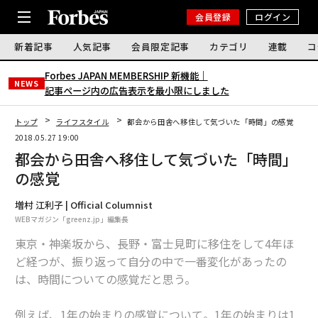
会員登録
ログイン
新着記事
人気記事
会員限定記事
カテゴリ
連載
コ
Forbes JAPAN MEMBERSHIP 新機能｜
NEWS
記事ページ内の広告表示を最小限にしました
トップ
ライフスタイル
都会から田舎へ移住して気づいた「時間」の感覚
2018.05.27 19:00
都会から田舎へ移住して気づいた「時間」
の感覚
増村 江利子 | Official Columnist
WEBマガジン「greenz.jp」編集長
東京・神楽坂から、長野・富士見町に移住をして4年ほ
ど経つが、振り返って自分の中で一番変化があったの
は、時間についての感覚だと思う。
例えば、1年の始まりの感覚について。1年の始まりは1