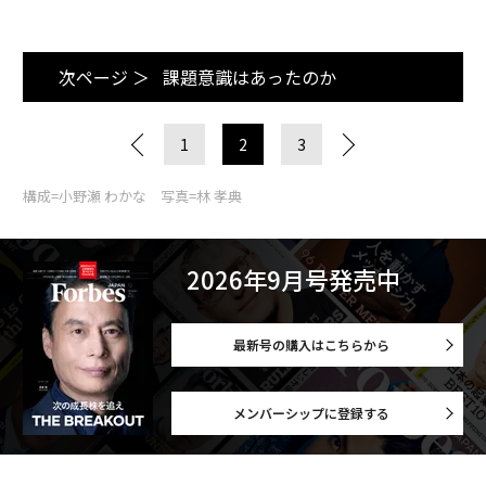
次ページ ＞
課題意識はあったのか
1
2
3
構成=小野瀬 わかな 写真=林 孝典
2026年9月号発売中
最新号の購入はこちらから
メンバーシップに登録する