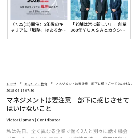
〈7.25(土)開催〉5年後のキ
「老舗は常に新しい」。創業
ャリアに「戦略」はあるか。
360年ＹＵＡＳＡとカクシン
トップエグゼクティブのキャ
CEO田尻望が語る、AIを超え
リアに触れる1日│CAREER S
る人の価値
UMMIT 2026
トップ
キャリア・教育
マネジメントは要注意 部下に感じさせてはいけないこ
2018.04.16 07:30
マネジメントは要注意 部下に感じさせて
はいけないこと
Victor Lipman | Contributor
私は先日、全く異なる企業で働く2人と別々に話す機会