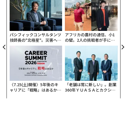
─
ら
“
オ
ジ
パシフィックコンサルタンツ
アフリカの農村の通信、小1
技師長の"北極星"。災害への
の壁。2人の挑戦者が手にし
無力感を乗り越え見つけた、
た「次なる武器」
防災一筋20年の答え
〈7.25(土)開催〉5年後のキ
「老舗は常に新しい」。創業
ャリアに「戦略」はあるか。
360年ＹＵＡＳＡとカクシン
トップエグゼクティブのキャ
CEO田尻望が語る、AIを超え
リアに触れる1日│CAREER S
る人の価値
UMMIT 2026