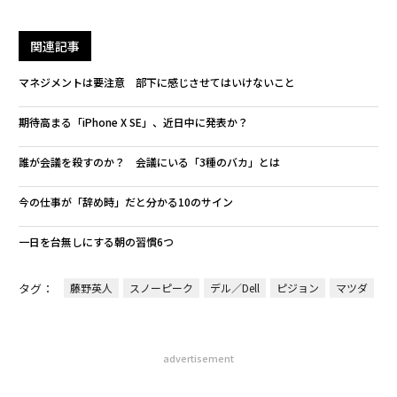
関連記事
マネジメントは要注意 部下に感じさせてはいけないこと
期待高まる「iPhone X SE」、近日中に発表か？
誰が会議を殺すのか？ 会議にいる「3種のバカ」とは
今の仕事が「辞め時」だと分かる10のサイン
一日を台無しにする朝の習慣6つ
タグ：
藤野英人
スノーピーク
デル／Dell
ピジョン
マツダ
advertisement