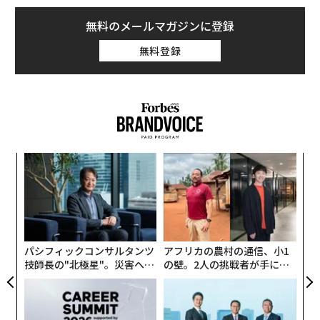
無料のメールマガジンに登録
無料登録
「
─
ら
“
オ
ジ
パシフィックコンサルタンツ
アフリカの農村の通信、小1
技師長の"北極星"。災害への
の壁。2人の挑戦者が手にし
無力感を乗り越え見つけた、
た「次なる武器」
防災一筋20年の答え