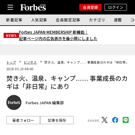
会員登録
ログイン
新着記事
人気記事
会員限定記事
カテゴリ
連載
コ
Forbes JAPAN MEMBERSHIP 新機能｜
NEWS
記事ページ内の広告表示を最小限にしました
トップ
ビジネス
焚き火、温泉、キャンプ...... 事業成長のカギは「非日常」に
2018.05.25 08:00
焚き火、温泉、キャンプ...... 事業成長のカ
ギは「非日常」にあり
Forbes JAPAN 編集部
著者フォロー
記事を保存