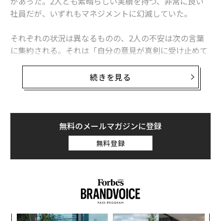
があった。2人とも素晴らしい実績を持つ、非常に良い
社員だが、いずれもマネジメントに幻滅していた。
それぞれの状況は異なるものの、2人の不安は次の言葉
に集約される。それは「自分の意見が真剣に受け止めて
もらえない」というものだ。
続きを見る
2人とも思慮深い人物だが、会社の問題に関して自分が
抱く懸念が全面的に否定されていると感じていた。多く
の従業員が「自分の声に耳を傾けてくれない」「自分の
意見は重要ではない」「自分は尊重されていない」と感
無料のメールマガジンに登録
じていれば、今後マネジメントにとって問題が生じる可
無料登録
能性が高いだろう。
「