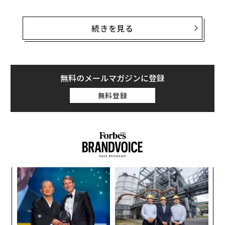
背景には中国の医師不足があげられる。中国の医師の数
は1000人あたり2名以下で、OECDに加盟諸国の平均であ
続きを見る
る3.3名を大きく下回る。また、医師の人数は大都市圏に
偏っており、地方都市の人々は長時間をかけて大都市の
病院を訪れる。これにより、都市部の大病院では待ち時
間が数時間に及ぶことも珍しくない。
無料のメールマガジンに登録
無料登録
しかし、この状況はテクノロジー企業側から見れば、大
きなチャンスでもある。アリババ傘下の「アリヘルス」
はオンライン病院のネットワークを作り、処方薬を宅配
するサービスを始動しようとしている。
〜
織
編集＝上田裕資
う
「
T
3
C