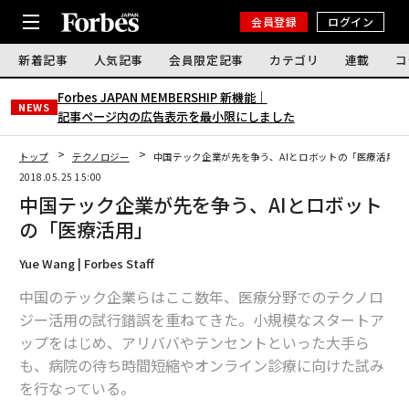
会員登録
ログイン
新着記事
人気記事
会員限定記事
カテゴリ
連載
コ
Forbes JAPAN MEMBERSHIP 新機能｜
NEWS
記事ページ内の広告表示を最小限にしました
トップ
テクノロジー
中国テック企業が先を争う、AIとロボットの「医療活用」
2018.05.25 15:00
中国テック企業が先を争う、AIとロボット
の「医療活用」
Yue Wang | Forbes Staff
中国のテック企業らはここ数年、医療分野でのテクノロ
ジー活用の試行錯誤を重ねてきた。小規模なスタートア
ップをはじめ、アリババやテンセントといった大手ら
も、病院の待ち時間短縮やオンライン診療に向けた試み
を行なっている。