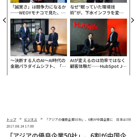
2026年9月号発売中
る
「誠実さ」は競争力になるか
なぜ“眠っていた環境技
──WEOYモナコで見た、く
術”が、下水インフラを変え
ら寿司の経営哲学
たのか──産総研×月島JFE
最新号の購入はこちらから
アクアソリューションの10年
メンバーシップに登録する
〜決断する人のAI〜AI時代の
AIが変えるのは効率ではなく
金融パラダイムシフト、「超
顧客体験だ──HubSpot Ja
個別化」の核心 【MUFG×ウ
panが語る「Grow Better」
関連記事
ェルスナビ×PwC】
な組織のつくり方
「アジアの優良企業50社」、6割が中国企業に 日本は3社が選出
日本人が知らない中国「ZTE」の覇権、米国ではスマホ市場4位
今の仕事が「辞め時」だと分かる10のサイン
トップ
ビジネス
「アジアの優良企業50社」、6割が中国企業に 日本は3社が
2017.08.24 17:00
テクノロジーは不要 生産性を向上する13の方法
「アジアの優良企業50社」、6割が中国企