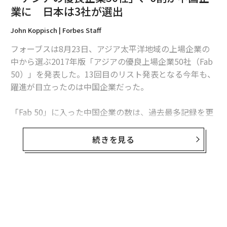
業に 日本は3社が選出
タグ：
AI / 人工知能
Tencent/テンセント
中国平安保険
John Koppisch | Forbes Staff
フォーブスは8月23日、アジア太平洋地域の上場企業の
advertisement
中から選ぶ2017年版「アジアの優良上場企業50社（Fab
50）」を発表した。13回目のリスト発表となる今年も、
躍進が目立ったのは中国企業だった。
「Fab 50」に入った中国企業の数は、過去最多記録を更
新。今回は同国本土を拠点とする29社が名を連ねた。こ
れらのうち、11社が初のリスト入りとなる。50社に入る
続きを見る
同国企業の数は、2016年が22社、2015年が25社だっ
た。
50社のうち、時価総額では1位が電子商取引最大手のア
リババ、2位がインターネットサービス大手のテンセン
トとなっている。