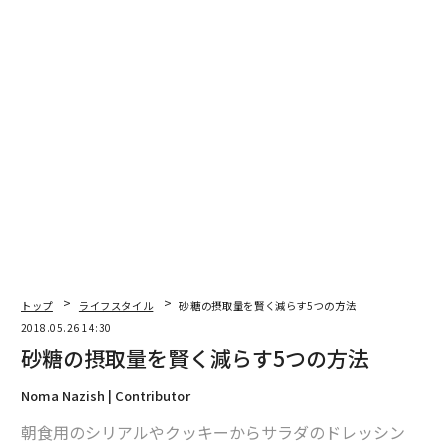
2026年9月号発売中
最新号の購入はこちらから
メンバーシップに登録する
関連記事
砂糖の摂取量を賢く減らす5つの方法
トップ
ライフスタイル
砂糖の摂取量を賢く減らす5つの方法
2018.05.26 14:30
神経科学が示す、目標を書き出すことの重要性
砂糖の摂取量を賢く減らす5つの方法
Noma Nazish | Contributor
適量のカフェイン摂取、何をどれだけ飲むべきか？
朝食用のシリアルやクッキーからサラダのドレッシン
麻薬より危険「食べるのをやめられなくなる食品」リスト