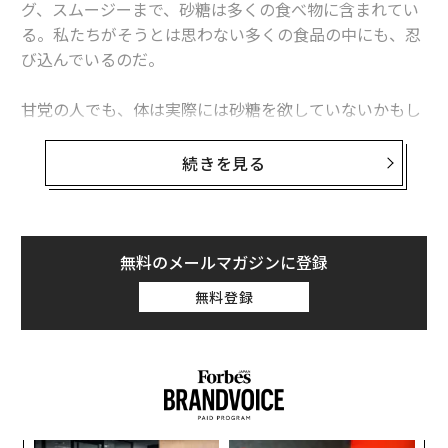
グ、スムージーまで、砂糖は多くの食べ物に含まれてい
る。私たちがそうとは思わない多くの食品の中にも、忍
び込んでいるのだ。
advertisement
甘党の人でも、体は実際には砂糖を欲していないかもし
れない。米医学誌JAMAインターナル・メディシンに発
表された研究結果によれば、砂糖を多く含む食事は心臓
続きを見る
疾患によって死亡するリスクの上昇との関連があるとさ
れている。
ただ、甘いもの食べるのを完全にやめてしまう必要があ
無料のメールマガジンに登録
るというわけではない。砂糖の全てが健康に悪いわけで
無料登録
はないのだ。果物や野菜に含まれるフルクトース（果
糖）、乳製品に含まれるラクトース（乳糖）など食品に
含まれる甘未成分は、炭水化物の供給源として欠かせな
いものだ。