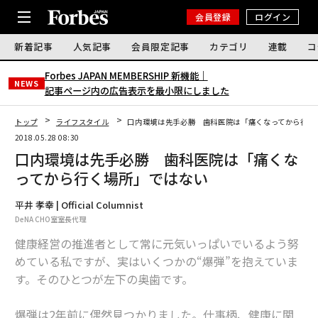
会員登録
ログイン
新着記事
人気記事
会員限定記事
カテゴリ
連載
コ
Forbes JAPAN MEMBERSHIP 新機能｜
NEWS
記事ページ内の広告表示を最小限にしました
トップ
ライフスタイル
口内環境は先手必勝 歯科医院は「痛くなってから行く
2018.05.28 08:30
口内環境は先手必勝 歯科医院は「痛くな
ってから行く場所」ではない
平井 孝幸 | Official Columnist
DeNA CHO室室長代理
健康経営の推進者として常に元気いっぱいでいるよう努
めている私ですが、実はいくつかの“爆弾”を抱えていま
す。そのひとつが左下の奥歯です。
爆弾は2年前に偶然見つかりました。仕事柄、健康に関