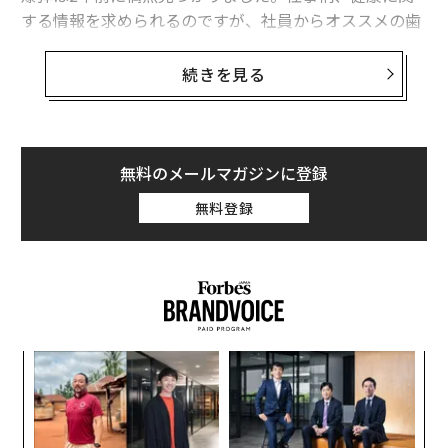
する情報を求められるのですが、社員からオススメの歯
医者を教えてほしいというリクエストが頻繁にありまし
た。人に勧める際は自分が体験してからというポリシー
続きを見る
のもと、10年以上歯科医院に行かないほど虫歯には縁遠
かったのですが、会社（渋谷ヒカリエ）近くで探し、健
診を受けることにしました。
無料のメールマガジンに登録
すると、厄介な虫歯が見つかりました。しかも、その発
無料登録
生位置や状況が芳しくなかったのです。
我流では防ぎきれない？
私は、右側の歯は左手で、左側は右手でブラッシングす
ることをはじめ、鼻呼吸をして一滴でも多くの唾液が出
「
るよう心がけるなど、日頃から虫歯にならない対策をし
3
ていました。しかし爆弾が見つかったことで、口内環境
C
内
に対する不勉強さやブラッシングの未熟さを猛省。歯に
る
グ
ついて徹底的に学び、実践することにしたのです。