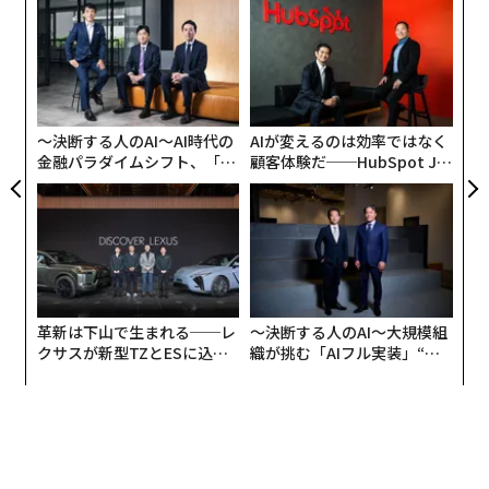
目
の
ン
挑
よっ
PA
〜決断する人のAI〜AI時代の
AIが変えるのは効率ではなく
金融パラダイムシフト、「超
顧客体験だ──HubSpot Ja
個別化」の核心 【MUFG×ウ
panが語る「Grow Better」
ェルスナビ×PwC】
な組織のつくり方
革新は下山で生まれる──レ
〜決断する人のAI〜大規模組
クサスが新型TZとESに込め
織が挑む「AIフル実装」“使
た「DISCOVER」の哲学
う”企業から“動く”企業へ【N
TTドコモビジネス×PwC】