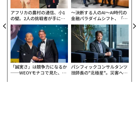
実
全
アフリカの農村の通信、小1
〜決断する人のAI〜AI時代の
すると、多くの学びや気づきがありました。虫歯菌が多
の壁。2人の挑戦者が手にし
金融パラダイムシフト、「超
い人が歯周病菌用の歯磨き粉を選んでいることが多々あ
た「次なる武器」
個別化」の核心 【MUFG×ウ
ることや、歯ブラシだけでは完璧にクリーニングするこ
ェルスナビ×PwC】
とは難しく、フロスやタフトブラシの活用が大事という
こと。また、寝起き時の口内には日中よりも遥かに多く
の細菌が繁殖しているので、起床後は水を飲む前にブラ
ッシングをする方が良いことなど……。
「誠実さ」は競争力になるか
パシフィックコンサルタンツ
──WEOYモナコで見た、く
技師長の"北極星"。災害への
これらを知らずに自分の生活は健康的だと自負していた
ら寿司の経営哲学
無力感を乗り越え見つけた、
ことに不甲斐なさを感じました。口内環境は私の最大の
防災一筋20年の答え
弱点だったのです。
そうとわかってからは、即座に弱点を払拭するため、自
分の口内菌のバランス（虫歯菌と歯周病菌のどちらが多
いか）を調査。自分に合う歯磨き粉に変え、フロスやタ
フトブラシも数種類使ってみました。寝ている時の口呼
吸を防ぐための専用テープや音波でクリーニングする歯