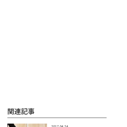
.25(土)開催〉5年後
パシフィックコンサルタ
「誠実さ」は
ャリアに「戦略」は
ンツ技師長の"北極星"。
るか──WEO
か。トップエグゼク
災害への無力感を乗り越
見た、くら寿
ブのキャリアに触れ
え見つけた、防災一筋20
学
│CAREER SUMMI
年の答え
26