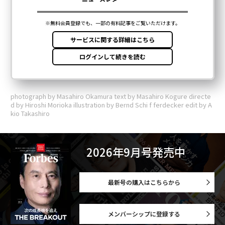
photograph by Masahiro Okamura text by Masahiro Kogure directe
d by Hiroshi Morioka illustration by Bernd Schi f ferdecker edit by A
kio Takashiro
2026年9月号発売中
最新号の購入はこちらから
メンバーシップに登録する