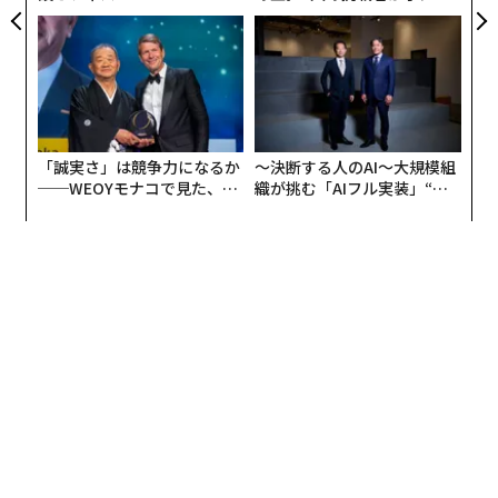
がオープン──タマディック
た「次なる武器」
が健康経営を徹底する理由
「誠実さ」は競争力になるか
〜決断する人のAI〜大規模組
──WEOYモナコで見た、く
織が挑む「AIフル実装」“使
ら寿司の経営哲学
う”企業から“動く”企業へ【N
TTドコモビジネス×PwC】