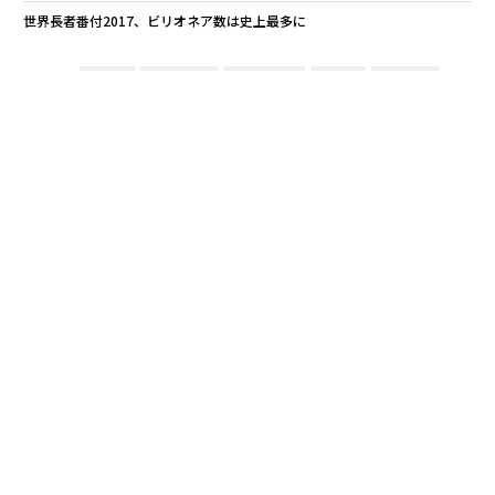
世界長者番付2017、ビリオネア数は史上最多に
ルハン
デル／Dell
アルマーニ
グッチ
ダンヒル
タグ：
プラダ
advertisement
無料のメールマガジンに登録
無料登録
なく
〜