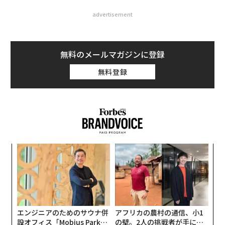
advertisement
無料のメールマガジンに登録
無料登録
なく
〜
Ja
金
er」
個
“
ェ
オ
ジ
エンジニアのためのサウナ併
アフリカの農村の通信、小1
設オフィス「Mobius Park」
の壁。2人の挑戦者が手にし