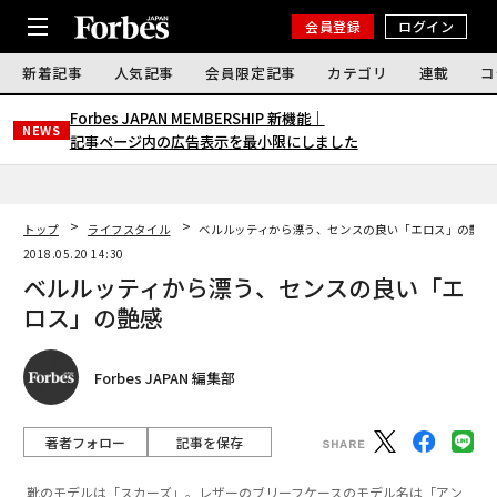
会員登録
ログイン
新着記事
人気記事
会員限定記事
カテゴリ
連載
コ
Forbes JAPAN MEMBERSHIP 新機能｜
NEWS
記事ページ内の広告表示を最小限にしました
トップ
ライフスタイル
ベルルッティから漂う、センスの良い「エロス」の艶感
2018.05.20 14:30
ベルルッティから漂う、センスの良い「エ
ロス」の艶感
Forbes JAPAN 編集部
著者フォロー
記事を保存
靴のモデルは「スカーズ」。レザーのブリーフケースのモデル名は「アン