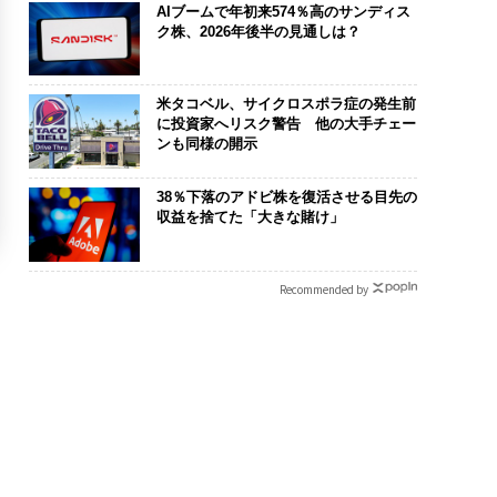
AIブームで年初来574％高のサンディス
ク株、2026年後半の見通しは？
米タコベル、サイクロスポラ症の発生前
に投資家へリスク警告 他の大手チェー
ンも同様の開示
38％下落のアドビ株を復活させる目先の
収益を捨てた「大きな賭け」
Recommended by