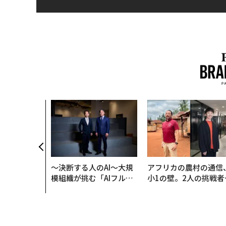
〜決断する人のAI〜大規
アフリカの農村の通信
模組織が挑む「AIフル実
小1の壁。2人の挑戦者
装」“使う”企業から“動
手にした「次なる武器
く”企業へ【NTTドコモ
ビジネス×PwC】