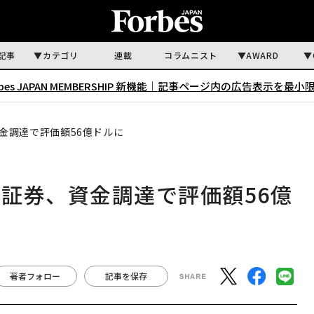
記事
カテゴリ
連載
コラムニスト
AWARD
rbes JAPAN MEMBERSHIP 新機能｜
記事ページ内の広告表示を最小
金調達で評価額56億ドルに
証券、資金調達で評価額56億
著者フォロー
記事を保存