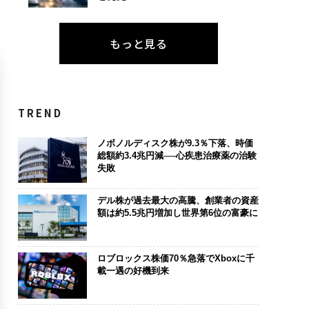
もっと見る
TREND
ノボノルディスク株が9.3％下落、時価
総額約3.4兆円減──心疾患治療薬の治験
失敗
デル株が過去最大の高騰、創業者の資産
額は約5.5兆円増加し世界第6位の富豪に
ロブロックス株価70％急落でXboxに千
載一遇の好機到来