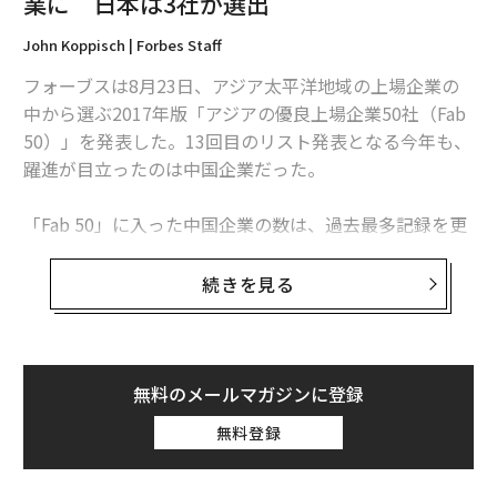
業に 日本は3社が選出
John Koppisch | Forbes Staff
フォーブスは8月23日、アジア太平洋地域の上場企業の
中から選ぶ2017年版「アジアの優良上場企業50社（Fab
50）」を発表した。13回目のリスト発表となる今年も、
躍進が目立ったのは中国企業だった。
「Fab 50」に入った中国企業の数は、過去最多記録を更
新。今回は同国本土を拠点とする29社が名を連ねた。こ
れらのうち、11社が初のリスト入りとなる。50社に入る
続きを見る
同国企業の数は、2016年が22社、2015年が25社だっ
た。
50社のうち、時価総額では1位が電子商取引最大手のア
無料のメールマガジンに登録
リババ、2位がインターネットサービス大手のテンセン
無料登録
トとなっている。