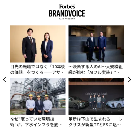
代の
伝
「超
る
×ウ
モ
キ
パ
か。
技
キャ
無
R S
防
目先の転職ではなく「10年後
〜決断する人のAI〜大規模組
の価値」をつくる──アサイ
織が挑む「AIフル実装」“使
ンの長期伴走型支援とは
う”企業から“動く”企業へ【N
TTドコモビジネス×PwC】
なぜ“眠っていた環境技
革新は下山で生まれる──レ
術”が、下水インフラを変え
クサスが新型TZとESに込め
たのか──産総研×月島JFE
た「DISCOVER」の哲学