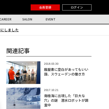
会員登録
ログイン
CAREER
SALON
EVENT
限にしました
関連記事
2018.03.30
履歴書に空白があってもいい
国、スウェーデンの働き方
2017.10.21
南極海に出現した「巨大な
穴」の謎 潜水ロボットが調
査中