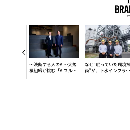
、コンサルテ
質だ レバレ
践する、次世
の全貌
〜決断する人のAI〜大規
なぜ“眠っていた環境
模組織が挑む「AIフル実
術”が、下水インフラ
装」“使う”企業から“動
変えたのか──産総研
く”企業へ【NTTドコモ
月島JFEアクアソリュ
ビジネス×PwC】
ションの10年