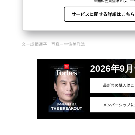
文＝成相通子 写真＝宇佐美雅浩
2026年9
最新号の購入はこ
メンバーシップに