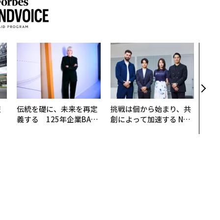
パシ
ンツ
災害
え見
年の
技
伝統を礎に、未来を再定
挑戦は個から始まり、共
を
義する 125年企業BAT
創によって加速する NOR
×
が挑むスモークレスな未
QAIN JAPAN 特別座談会
ー
来