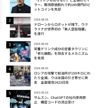
ラー、取得原価割れで約165億円のビ
ットコインを売却
2026.08.05
ドローンからロボットが降下、ウク
ライナが世界初の「無人空挺強襲」
を遂行
2026.08.06
栄養ドリンク成分の定番タウリンに
「老化細胞」を除去するメカニズム
を発見
2026.08.05
ロシアの攻撃で給油所が150キロにわ
たり全滅、ウは米国の引き寄せに奔
走 全面侵攻1623日目
2023.05.03
サムスン、ChatGPTの社内使用禁
止 機密コードの流出受け