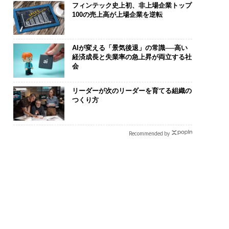
フィンテック史上初、非上場企業トップ
100の売上高が上場企業を逆転
AIが変える「景気後退」の常識──高い
フィックコンサルタ
AIが変えるのは効率では
「誠実さ」は
経済成長と失業率の急上昇が両立する社
技師長の"北極星"。
なく顧客体験だ──Hub
るか──WEO
会
への無力感を乗り越
Spot Japanが語る「Gr
見た、くら寿
つけた、防災一筋20
ow Better」な組織のつ
学
リーダーが次のリーダーを育てる組織の
答え
くり方
つくり方
Recommended by