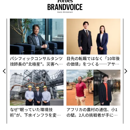
「
─
ら
エ
設オ
が
が
パシフィックコンサルタンツ
目先の転職ではなく「10年後
技師長の"北極星"。災害への
の価値」をつくる──アサイ
無力感を乗り越え見つけた、
ンの長期伴走型支援とは
防災一筋20年の答え
なぜ“眠っていた環境技
アフリカの農村の通信、小1
術”が、下水インフラを変え
の壁。2人の挑戦者が手にし
たのか──産総研×月島JFE
た「次なる武器」
アクアソリューションの10年