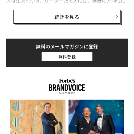
人は生まれつき、リーダーたる人には、組織の方向性に
関する強いビジョンを持ち、ポジティブな結果を出せ
る、信頼のおける人間であってほしいと思うものだ。事
続きを見る
実、マッキンゼー・アンド・カンパニーの報告書による
と、成功するリーダーに共通の行動的特徴は20種類に分
類できるという。例えば、自分をサポートしてくれる、
成果を重視する、問題を効率的に解決できる、などだ。
無料のメールマガジンに登録
無料登録
経験豊富なマネジャーたちは、こうした特徴を数年、ま
たは数十年かけて身に付けてきた。一方で経験の浅いリ
ーダーは、さらに多くの課題に直面している。若きリー
ダーや管理職にとって最も重大な障害のひとつは、自分
のチームから信頼を得る以前に、チームからの敬意を勝
ち取る必要があるということだ。
〈7
ャ
ト
ア
リア
の
UM
た