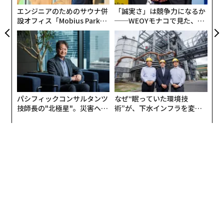
エンジニアのためのサウナ併
「誠実さ」は競争力になるか
設オフィス「Mobius Park」
──WEOYモナコで見た、く
がオープン──タマディック
ら寿司の経営哲学
が健康経営を徹底する理由
パシフィックコンサルタンツ
なぜ“眠っていた環境技
技師長の"北極星"。災害への
術”が、下水インフラを変え
無力感を乗り越え見つけた、
たのか──産総研×月島JFE
防災一筋20年の答え
アクアソリューションの10年