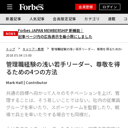
会員登録
ログイン
新着記事
人気記事
会員限定記事
カテゴリ
連載
コ
Forbes JAPAN MEMBERSHIP 新機能｜
NEWS
記事ページ内の広告表示を最小限にしました
トップ
キャリア・教育
管理職経験の浅い若手リーダー、尊敬を得るための4つ
2018.05.04 15:00
管理職経験の浅い若手リーダー、尊敬を得
るための4つの方法
Mark Hall | Contributor
共通の目標へ向かって人々のモチベーションを上げ、管
理することは、そう易しいことではない。社内の従業員
グループを率いたり、スポーツチームを監督したり、戦
場で兵士を率いたりする場合でも同様だ。