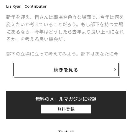
Liz Ryan | Contributor
新年を迎え、皆さんは職場や色々な場面で、今年は何を
変えたいか考えていることだろう。もし部下を持つ立場
にあるなら「今年はどうしたら去年より良い上司になれ
るか」を考える良い機会だ。
部下の立場に立って考えてみよう。部下はあなたに今
年、どんなことを改善してほしいと言うだろうか？ 以
下に、部下をいら立たせる上司の言動を10つ挙げる。
続きを見る
1. 部下に仕事を任せたことを忘れ、他の人に同じ仕事を
頼む
無料のメールマガジンに登録
無料登録