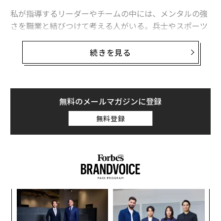
私が指導するリーダーやチームの中には、メンタルの強
今の仕事が「辞め時」だと分かる10のサイン
さを職業と結びつけて考える人がいる。兵士やスポーツ
選手など精神の強さが必要とされる人と、その他の人に
「人材不足」は存在しない 問題は企業の募集方法
二分しているのだ。
続きを見る
批判を受け入れられない部下 どう指導すれば？
しかし、スポーツ系のイベントは短期的だ。五輪の短距
離走であれば10秒、全米プロフットボールリーグ（NF
L）であれば60分が試合時間だが、米国企業の「試合」
無料のメールマガジンに登録
advertisement
は少なくとも1日8時間だ。起業家はその倍かもしれな
無料登録
い。業界にかかわらず、プレッシャーの中で自分を制御
して考え、問題を解決し、耐える能力が必要だ。
義す
「
むス
左右
T
─レ
エ