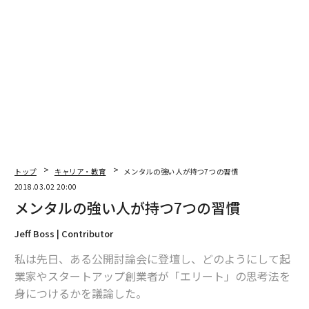
翻訳・編集＝出田静
2026年9月号発売中
最新号の購入はこちらから
メンバーシップに登録する
トップ
キャリア・教育
メンタルの強い人が持つ7つの習慣
2018.03.02 20:00
メンタルの強い人が持つ7つの習慣
Jeff Boss | Contributor
関連記事
私は先日、ある公開討論会に登壇し、どのようにして起
キャリアチェンジに必要な7種類の人脈
業家やスタートアップ創業者が「エリート」の思考法を
身につけるかを議論した。
きょうから始めるメンタル強化 脳を書き換える3つの思考法