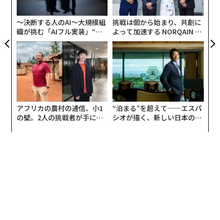
が
が
〜決断する人のAI〜大規模組
挑戦は個から始まり、共創に
織が挑む「AIフル実装」“使
よって加速する NORQAIN JA
う”企業から“動く”企業へ【N
PAN 特別座談会
TTドコモビジネス×PwC】
アフリカの農村の通信、小1
“泊まる”を超えて──エスパ
の壁。2人の挑戦者が手にし
シオが描く、新しい日本のラ
た「次なる武器」
グジュアリー（前編）