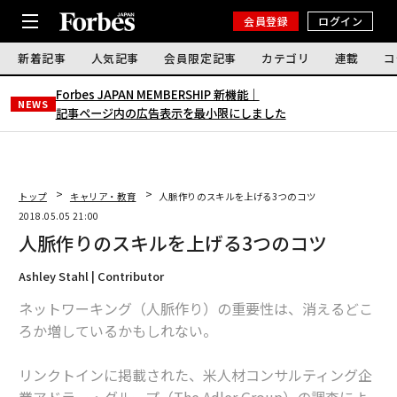
会員登録
ログイン
新着記事
人気記事
会員限定記事
カテゴリ
連載
コ
Forbes JAPAN MEMBERSHIP 新機能｜
NEWS
記事ページ内の広告表示を最小限にしました
トップ
キャリア・教育
人脈作りのスキルを上げる3つのコツ
2018.05.05 21:00
人脈作りのスキルを上げる3つのコツ
Ashley Stahl | Contributor
ネットワーキング（人脈作り）の重要性は、消えるどこ
ろか増しているかもしれない。
リンクトインに掲載された、米人材コンサルティング企