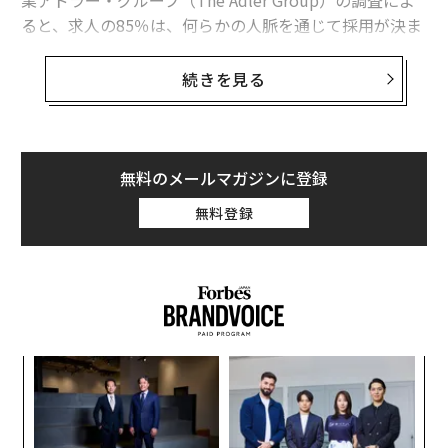
業アドラー・グループ（The Adler Group）の調査によ
ると、求人の85％は、何らかの人脈を通じて採用が決ま
っている。自分のネットワーキング能力を考え直すには
十分な数字だろう。夢の仕事を手に入れる上で、ネット
続きを見る
ワーキングは欠かせないものかもしれない。
コネを増やしておけば、1か月先であれ1年先であれ、転
職活動を始めるときに必ず役に立つはずだ。報酬調査サ
無料のメールマガジンに登録
イト「ペイスケール（PayScale）」によると、およそ70
無料登録
～80％の求人情報はどこにも掲載されない。さまざまな
ところに人脈を持てば、相手の方からあなたに接触して
くるはずだ。
義す
「
むス
左右
T
─レ
エ
日
込め
設オ