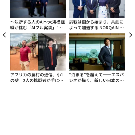
日
込め
設オ
が
が
〜決断する人のAI〜大規模組
挑戦は個から始まり、共創に
織が挑む「AIフル実装」“使
よって加速する NORQAIN JA
う”企業から“動く”企業へ【N
PAN 特別座談会
TTドコモビジネス×PwC】
アフリカの農村の通信、小1
“泊まる”を超えて──エスパ
の壁。2人の挑戦者が手にし
シオが描く、新しい日本のラ
た「次なる武器」
グジュアリー（前編）