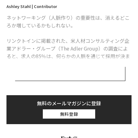
Ashley Stahl | Contributor
ネットワーキング（人脈作り）の重要性は、消えるどこ
ろか増しているかもしれない。
リンクトインに掲載された、米人材コンサルティング企
業アドラー・グループ（The Adler Group）の調査によ
ると、求人の85％は、何らかの人脈を通じて採用が決ま
っている。自分のネットワーキング能力を考え直すには
十分な数字だろう。夢の仕事を手に入れる上で、ネット
ワーキングは欠かせないものかもしれない。
コネを増やしておけば、1か月先であれ1年先であれ、転
職活動を始めるときに必ず役に立つはずだ。報酬調査サ
無料のメールマガジンに登録
イト「ペイスケール（PayScale）」によると、およそ70
無料登録
～80％の求人情報はどこにも掲載されない。さまざまな
ところに人脈を持てば、相手の方からあなたに接触して
くるはずだ。