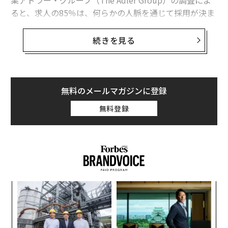
業アドラー・グループ（The Adler Group）の調査によ
ると、求人の85％は、何らかの人脈を通じて採用が決ま
っている。自分のネットワーキング能力を考え直すには
十分な数字だろう。夢の仕事を手に入れる上で、ネット
続きを見る
ワーキングは欠かせないものかもしれない。
コネを増やしておけば、1か月先であれ1年先であれ、転
職活動を始めるときに必ず役に立つはずだ。報酬調査サ
無料のメールマガジンに登録
イト「ペイスケール（PayScale）」によると、およそ70
無料登録
～80％の求人情報はどこにも掲載されない。さまざまな
ところに人脈を持てば、相手の方からあなたに接触して
くるはずだ。
〈7
ャ
ト
“
リア
オ
UM