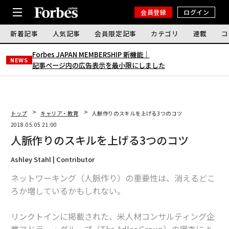
会員登録
ログイン
新着記事
人気記事
会員限定記事
カテゴリ
連載
コ
Forbes JAPAN MEMBERSHIP 新機能｜
NEWS
記事ページ内の広告表示を最小限にしました
トップ
キャリア・教育
人脈作りのスキルを上げる3つのコツ
2018.05.05 21:00
人脈作りのスキルを上げる3つのコツ
Ashley Stahl | Contributor
ネットワーキング（人脈作り）の重要性は、消えるどこ
ろか増しているかもしれない。
リンクトインに掲載された、米人材コンサルティング企