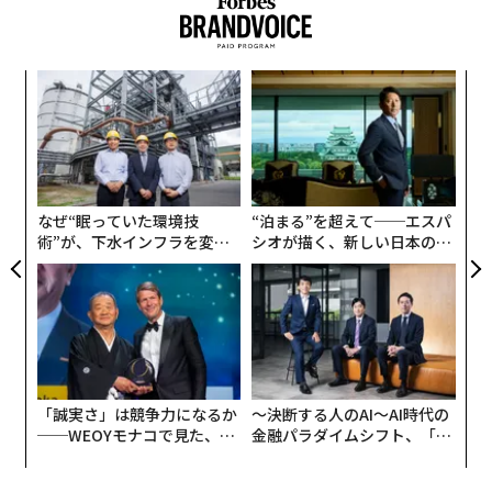
私はこのことを、キャリア指導の顧客にいつも伝えてい
る。仕事を続けながら、あらゆる場に足を運ぶことが大
〈7
切だ。そうすれば、存在することさえ知らなかった扉が
ャ
開き始める。
ト
“
リア
オ
UM
ネットワーキングを効果的に行えば、大きな利益が期待
ジ
できる。逆に適切な対応ができなければ、そのうわさは
なぜ“眠っていた環境技
“泊まる”を超えて──エスパ
瞬く間に広がり、誘いを断られるようになるかもしれな
術”が、下水インフラを変え
シオが描く、新しい日本のラ
い。
たのか──産総研×月島JFE
グジュアリー（前編）
アクアソリューションの10年
次の3つの簡単なコツを実践し、人脈作りを円滑に進め
て記憶に残るものにしよう。
1. 自分に近いレベルの人と接触する
「誠実さ」は競争力になるか
〜決断する人のAI〜AI時代の
──WEOYモナコで見た、く
金融パラダイムシフト、「超
ブランド責任者の仕事を探している場合は、会社の最高
ら寿司の経営哲学
個別化」の核心 【MUFG×ウ
経営責任者（CEO）ではなく、マーケティング担当のデ
ェルスナビ×PwC】