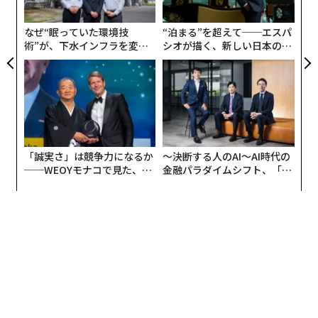
ジ
なぜ“眠っていた環境技
“泊まる”を超えて──エスパ
術”が、下水インフラを変え
シオが描く、新しい日本のラ
たのか──産総研×月島JFE
グジュアリー（前編）
アクアソリューションの10年
「誠実さ」は競争力になるか
〜決断する人のAI〜AI時代の
──WEOYモナコで見た、く
金融パラダイムシフト、「超
ら寿司の経営哲学
個別化」の核心 【MUFG×ウ
ェルスナビ×PwC】