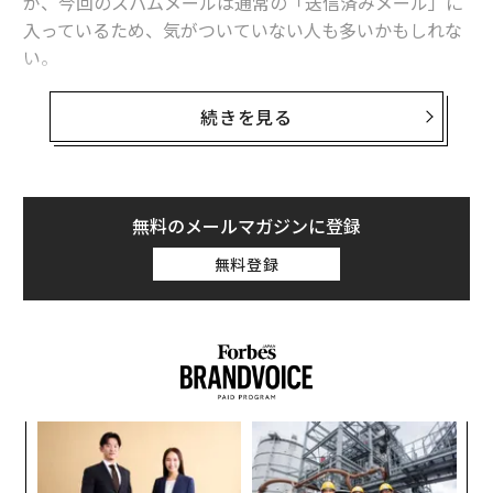
が、今回のスパムメールは通常の「送信済みメール」に
入っているため、気がついていない人も多いかもしれな
い。
筆者が確認したスパムメールは「ビットコインに投資す
続きを見る
ることで、10ドルが10万ドルになる方法を教える」とい
う典型的な詐欺のメールだった。しかし、それにしても
異様なのは、差出人が筆者自身になっていたことだ。自
分にこのようなメールを送った覚えはないのに、なぜG
無料のメールマガジンに登録
mailは騙されたのだろうか。
無料登録
今回の迷惑メールを送った業者が利用したのが、「バウ
ンスメール」の機能だ。何らかの理由で宛先にメッセー
ジが届けられない場合、ほとんどのメールサーバーはメ
ールをリジェクトするが、一部のサーバーは差出人にメ
ッセージの本文を送り返している。
ンツ
「
への
左右
た、
T
〜