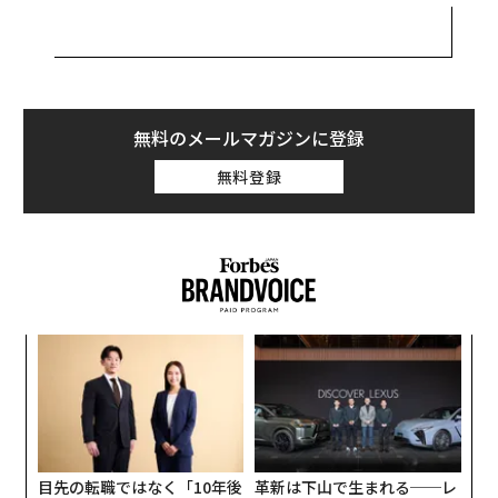
筆者が確認したスパムメールは「ビットコインに投資す
ることで、10ドルが10万ドルになる方法を教える」とい
う典型的な詐欺のメールだった。しかし、それにしても
異様なのは、差出人が筆者自身になっていたことだ。自
分にこのようなメールを送った覚えはないのに、なぜG
無料のメールマガジンに登録
mailは騙されたのだろうか。
無料登録
今回の迷惑メールを送った業者が利用したのが、「バウ
ンスメール」の機能だ。何らかの理由で宛先にメッセー
ジが届けられない場合、ほとんどのメールサーバーはメ
ールをリジェクトするが、一部のサーバーは差出人にメ
ッセージの本文を送り返している。
スパ
〜
のラ
織
犯人は使われていないメールアドレスにスパムメールを
う
「
送信して、故意に差出人に“バウンス”させているのだ。
T
左右
差出人のアドレスはヘッダーをいじることで簡単に変更
T
できる。こうすることでGmailのパスワードを盗む必要
日
目先の転職ではなく「10年後
革新は下山で生まれる──レ
も、アカウントに不正アクセスする必要もなく、迷惑メ