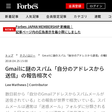
会員登録
ログイン
新着記事
人気記事
会員限定記事
カテゴリ
連載
コ
Forbes JAPAN MEMBERSHIP 新機能｜
NEWS
記事ページ内の広告表示を最小限にしました
トップ
テクノロジー
Gmailに謎のスパム「自分のアドレスから送信」の報告相
2018.04.25 15:00
Gmailに謎のスパム「自分のアドレスから
送信」の報告相次ぐ
Lee Mathews | Contributor
数日前から「自分のGmailアドレスからスパムメールが
送信されている」との報告が世界で相次いでいる。スパ
ムメールは通常は「迷惑メール」フォルダに分類される