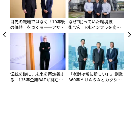
日
織
う
T
目先の転職ではなく「10年後
なぜ“眠っていた環境技
の価値」をつくる──アサイ
術”が、下水インフラを変え
ンの長期伴走型支援とは
たのか──産総研×月島JFE
アクアソリューションの10年
伝統を礎に、未来を再定義す
「老舗は常に新しい」。創業
る 125年企業BATが挑むス
360年ＹＵＡＳＡとカクシン
モークレスな未来
CEO田尻望が語る、AIを超え
る人の価値