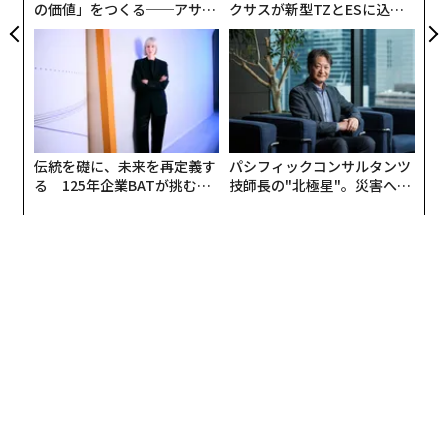
の価値」をつくる──アサイ
クサスが新型TZとESに込め
ールを受信ボックスに届けることができるのだ。
ンの長期伴走型支援とは
た「DISCOVER」の哲学
今回のようななりすましを防止するために、DMARC（デ
ィーマーク）という機能が2012年に作られた。簡単に導
入できるが、発表されてから6年が経った今でも導入さ
れていないメールサーバーがたくさんあるということだ
伝統を礎に、未来を再定義す
パシフィックコンサルタンツ
ろう。
る 125年企業BATが挑むス
技師長の"北極星"。災害への
モークレスな未来
無力感を乗り越え見つけた、
グーグルは「一部のユーザーに影響が出ているスパムメ
防災一筋20年の答え
ールについて把握しており、対策を講じた」としてい
る。確かに筆者のメールボックスにも、これまで2日で4
通来ていた迷惑メールが、この24時間は来なくなってい
る。
ニュースメディア「Mashable」はこの件に関して、グー
グルの広報担当者からのコメントを掲載した。それによ
ると、グーグルは今回の問題を認識しており、迷惑メー
ルが送信されていても、アカウントがハックされたとは