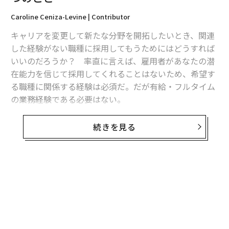
advertisement
Caroline Ceniza-Levine | Contributor
キャリアを変更して新たな分野を開拓したいとき、関連
した経験がない職種に採用してもうためにはどうすれば
いいのだろうか？ 率直に言えば、雇用者があなたの潜
在能力を信じて採用してくれることはないため、希望す
る職種に関係する経験は必須だ。だが有給・フルタイム
の業務経験である必要はない。
ただ雇用主にとっては、有休・フルタイムの業務経験が
続きを見る
好ましいことは確かだ。例えば以前全く同じ業務（理想
を言えば競合企業での勤務）の経験がある候補者は好ま
れる。しかし、雇用主が評価する経験はそれだけではな
い。たとえ応募している分野での勤務経験がなくとも、
希望する職に関連する経験があることを次の4つの方法
で示すことができる。
1. ボランティア経験