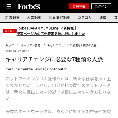
会員登録
ログイン
新着記事
人気記事
会員限定記事
カテゴリ
連載
コ
Forbes JAPAN MEMBERSHIP 新機能｜
NEWS
記事ページ内の広告表示を最小限にしました
トップ
キャリア・教育
キャリアチェンジに必要な7種類の人脈
2018.04.22 20:00
キャリアチェンジに必要な7種類の人脈
Caroline Ceniza-Levine | Contributor
ネットワーキング（人脈作り）は、新たな仕事を探す上
で欠かせない。しかし、自分が持つ既存のネットワーク
は、新たに進出したい分野では役に立たないかもしれな
い。
既存のネットワークでは、あなたに対する期待値や認識