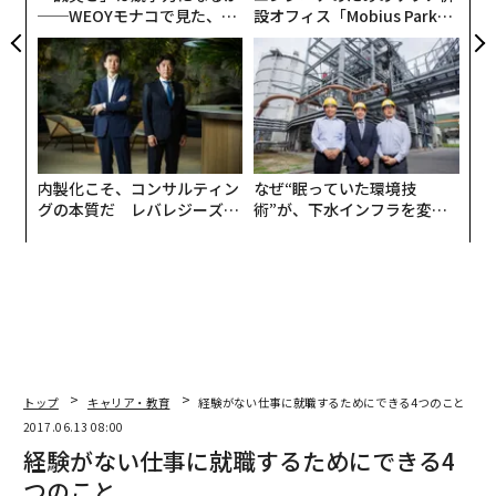
メンバーシップに登録する
──WEOYモナコで見た、く
設オフィス「Mobius Park」
ら寿司の経営哲学
がオープン──タマディック
が健康経営を徹底する理由
関連記事
経験がない仕事に就職するためにできる4つのこと
内製化こそ、コンサルティン
なぜ“眠っていた環境技
グの本質だ レバレジーズが
術”が、下水インフラを変え
実践する、次世代ファームの
たのか──産総研×月島JFE
メンタルの強い人が持つ7つの習慣
全貌
アクアソリューションの10年
あなたにはいくつある？ 成功のために「捨てるべき5つの癖」
優秀過ぎる社員が受ける10のひどい待遇
これを言う上司は信用するな 小心者が発する5つのせりふ
トップ
キャリア・教育
経験がない仕事に就職するためにできる4つのこと
2017.06.13 08:00
タグ：
デル／Dell
ニコン
経験がない仕事に就職するためにできる4
つのこと