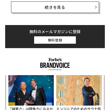
が既にできているため、新たな分野で働く自分を想像し
にくいかもしれない。そのため、キャリアチェンジには
続きを見る
ネットワークの転換が必要な場合が多い。ここでは、キ
ャリアチェンジをしたいときに優先して接触すべき人物
のタイプを7つ紹介する。
無料のメールマガジンに登録
チアリーダー
無料登録
翻訳・編集＝出田静
キ
「
2026年9月号発売中
か。
3
キャ
C
“
R S
る
最新号の購入はこちらから
オ
ジ
「誠実さ」は競争力になるか
エンジニアのためのサウナ併