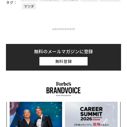
タグ：
マツダ
advertisement
無料のメールマガジンに登録
無料登録
創に
エ
 JA
設オ
が
“
が
シ