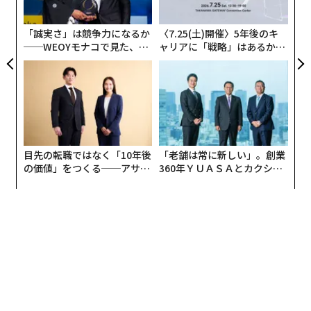
グ
「誠実さ」は競争力になるか
〈7.25(土)開催〉5年後のキ
──WEOYモナコで見た、く
ャリアに「戦略」はあるか。
ら寿司の経営哲学
トップエグゼクティブのキャ
リアに触れる1日│CAREER S
UMMIT 2026
目先の転職ではなく「10年後
「老舗は常に新しい」。創業
の価値」をつくる──アサイ
360年ＹＵＡＳＡとカクシン
ンの長期伴走型支援とは
CEO田尻望が語る、AIを超え
る人の価値