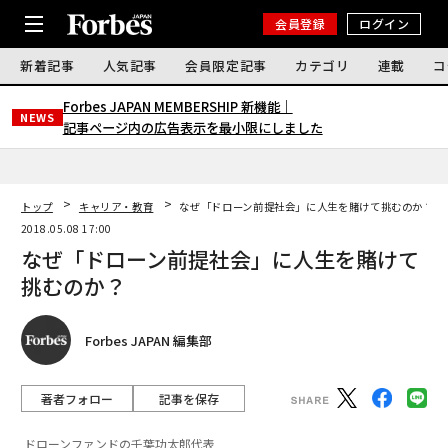
会員登録
ログイン
新着記事
人気記事
会員限定記事
カテゴリ
連載
コ
Forbes JAPAN MEMBERSHIP 新機能｜
NEWS
記事ページ内の広告表示を最小限にしました
トップ
キャリア・教育
なぜ「ドローン前提社会」に人生を賭けて挑むのか？
2018.05.08 17:00
なぜ「ドローン前提社会」に人生を賭けて
挑むのか？
Forbes JAPAN 編集部
著者フォロー
記事を保存
ドローンファンドの千葉功太郎代表