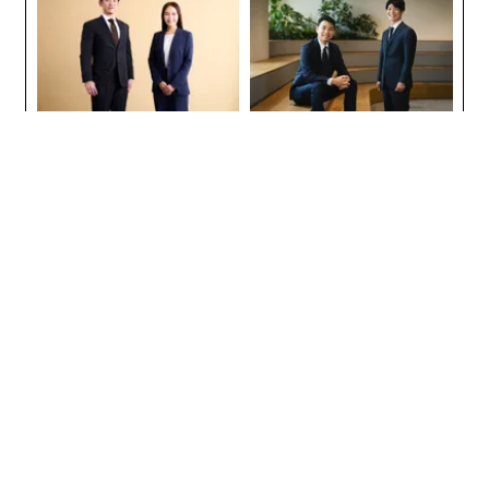
か。
の
キャ
た
「
R S
─
ら
目先の転職ではなく「10年後
「コンディション」が成果を
の価値」をつくる──アサイ
左右する――「BAKUNE」のTEN
ンの長期伴走型支援とは
TIALが支える「挑戦者の明
日」
「老舗は常に新しい」。創業
〜決断する人のAI〜大規模組
360年ＹＵＡＳＡとカクシン
織が挑む「AIフル実装」“使
CEO田尻望が語る、AIを超え
う”企業から“動く”企業へ【N
る人の価値
TTドコモビジネス×PwC】