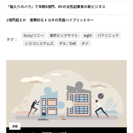
「箱入りのバラ」で年商8億円、NYの女性起業家の新ビジネス
1億円超えか 衝撃的なトヨタの究極ハイブリッドカー
Sony/ソニー
東京ビックサイト
eight
パナソニック
タグ：
シスコシステムズ
デル／Dell
タゾ
連載