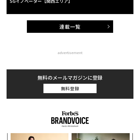
SGイノベーター【関西エリア】
連載一覧
advertisement
無料のメールマガジンに登録
無料登録
キ
ア