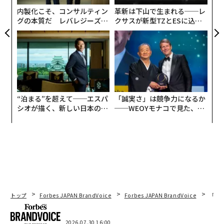
る
内製化こそ、コンサルティン
革新は下山で生まれる──レ
グの本質だ レバレジーズが
クサスが新型TZとESに込め
実践する、次世代ファームの
た「DISCOVER」の哲学
全貌
“泊まる”を超えて──エスパ
「誠実さ」は競争力になるか
シオが描く、新しい日本のラ
──WEOYモナコで見た、く
グジュアリー（前編）
ら寿司の経営哲学
トップ
Forbes JAPAN BrandVoice
Forbes JAPAN BrandVoice
「コン
2026.07.30 16:00