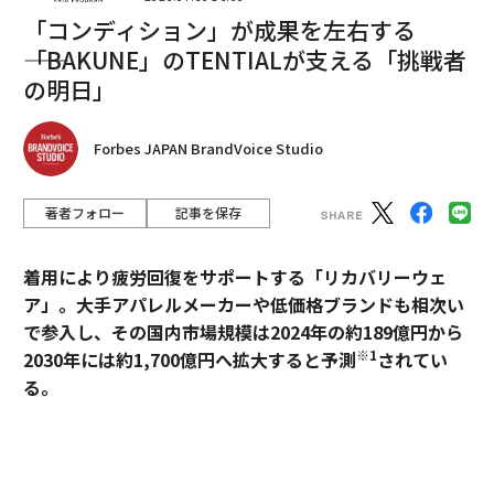
「コンディション」が成果を左右する
――「BAKUNE」のTENTIALが支える「挑戦者
編集＝木内涼子
の明日」
2026年9月号発売中
Forbes JAPAN BrandVoice Studio
著者フォロー
記事を保存
最新号の購入はこちらから
着用により疲労回復をサポートする「リカバリーウェ
メンバーシップに登録する
ア」。大手アパレルメーカーや低価格ブランドも相次い
で参入し、その国内市場規模は2024年の約189億円から
※1
2030年には約1,700億円へ拡大すると予測
されてい
る。
関連記事
過熱するマーケットにおいて、価格競争とは一線を画す
メンタルの強い人が持つ7つの習慣
ブランドとして独自のポジションを築いているのが、TE