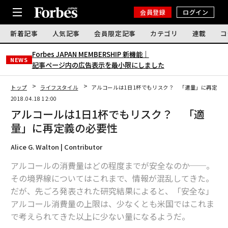
会員登録
ログイン
新着記事
人気記事
会員限定記事
カテゴリ
連載
コ
Forbes JAPAN MEMBERSHIP 新機能｜
NEWS
記事ページ内の広告表示を最小限にしました
トップ
ライフスタイル
アルコールは1日1杯でもリスク？ 「適量」に再定義
2018.04.18 12:00
アルコールは1日1杯でもリスク？ 「適
量」に再定義の必要性
Alice G. Walton | Contributor
アルコールの消費量はどの程度までが安全なのか──。
その境界線についてはこれまで、情報が混乱してきた。
だが、先ごろ発表された研究結果によると、「安全な」
アルコール消費量の上限は、少なくとも米国ではこれま
で考えられてきた以上に少ない量になるようだ。