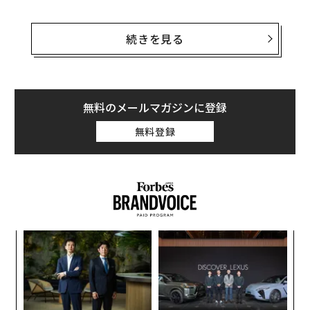
ここ数年に公表されたその他の研究結果でも、「アルコ
ールの消費量は少ないほど良い」「これまで適度とされ
続きを見る
てきた量は、実際には多すぎる」との結果が示されてき
た。英医学誌ランセットに掲載された論文によると、今
回新たに示された結果も、それらとほぼ同様の内容だ。
無料のメールマガジンに登録
英ケンブリッジ大学を中心とする研究チームは、19か国
無料登録
で過去に実施された飲酒習慣に関する83件の研究結果を
見直した。調査対象者は、全ての研究を合わせると約60
万人。喫煙の習慣の有無や糖尿病、年齢なども考慮し、
チームは調査対象者の7～8年間におけるアルコール消費
と健康状態との関連性について分析した。
創に
「
 JA
左右
T
「
日
3
C