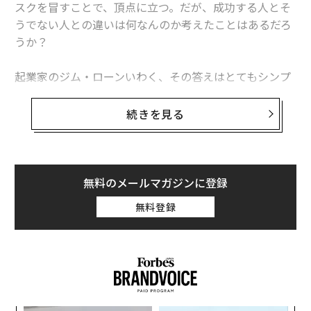
関連記事
スクを冒すことで、頂点に立つ。だが、成功する人とそ
うでない人との違いは何なんのか考えたことはあるだろ
優秀過ぎる社員が受ける10のひどい待遇
うか？
長期的な健康効果が科学的に確認された10の食品
起業家のジム・ローンいわく、その答えはとてもシンプ
ルだ。「成功する人は、成功しない人がやりたがらない
きょうから始めるメンタル強化 脳を書き換える3つの思考法
ことを実行する。仕事がもっと楽だったらと願うのでな
続きを見る
成人した子供が「知らずに」奪う親の老後貯蓄 米国では3000万円にも
く、自分がもっとデキる人だったらと願う」
耳の痛い話だが、彼の言うことは正しい。成功が偶然の
産物でないことは、誰もが知っている。成功する人は改
無料のメールマガジンに登録
advertisement
善の機会に常にオープンであるため、新しい情報が集ま
無料登録
るのだろう。