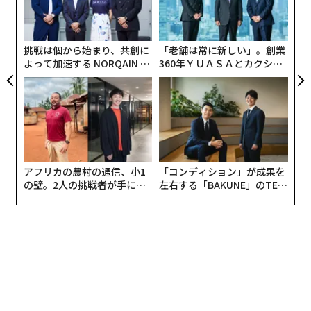
な
織
う
T
挑戦は個から始まり、共創に
「老舗は常に新しい」。創業
よって加速する NORQAIN JA
360年ＹＵＡＳＡとカクシン
PAN 特別座談会
CEO田尻望が語る、AIを超え
る人の価値
アフリカの農村の通信、小1
「コンディション」が成果を
の壁。2人の挑戦者が手にし
左右する――「BAKUNE」のTEN
た「次なる武器」
TIALが支える「挑戦者の明
日」