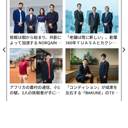
代の
A
「超
顧客
×ウ
pa
〜
な
織
う
T
挑戦は個から始まり、共創に
「老舗は常に新しい」。創業
よって加速する NORQAIN JA
360年ＹＵＡＳＡとカクシン
PAN 特別座談会
CEO田尻望が語る、AIを超え
る人の価値
アフリカの農村の通信、小1
「コンディション」が成果を
の壁。2人の挑戦者が手にし
左右する――「BAKUNE」のTEN
た「次なる武器」
TIALが支える「挑戦者の明
日」