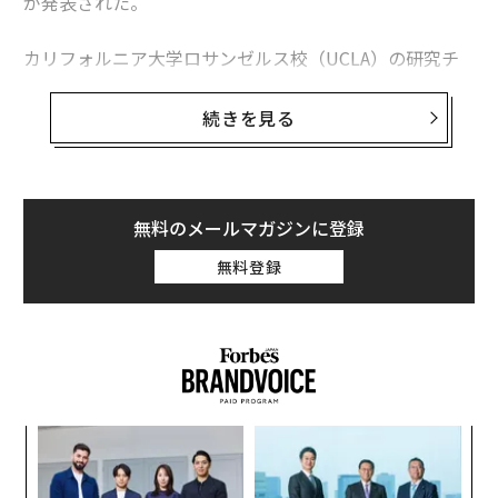
が発表された。
カリフォルニア大学ロサンゼルス校（UCLA）の研究チ
ームが米科学誌プロスワンに発表した論文によると、座
っていることは体の健康に悪影響を及ぼすだけでなく、
続きを見る
神経学的に見た健康リスクでもあるという。着座してい
る時間が長い人は、記憶と関わる脳の領域に皮質の菲薄
（ひはく）化が見られ、その影響は強度の高い運動でも
相殺することができないと見られる。
無料のメールマガジンに登録
無料登録
研究チームは、座っていることと運動、記憶形成に関わ
る内側側頭葉とその小領域の皮質の厚さの関係について
調べるため、45～75歳までの男女を対象に調査を行っ
た。参加者には過去1週間の平均着座時間について尋ね
たほか、強度が低、中、高レベルの運動をどの程度行っ
たかについても答えてもらった。
代の
A
「超
顧客
×ウ
pa
〜