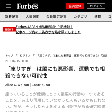
会員登録
ログイン
新着記事
人気記事
会員限定記事
カテゴリ
連載
コ
Forbes JAPAN MEMBERSHIP 新機能｜
NEWS
記事ページ内の広告表示を最小限にしました
トップ
ビジネス
「座りすぎ」は脳にも悪影響、運動でも相殺できない可能性
2018.04.15 10:00
「座りすぎ」は脳にも悪影響、運動でも相
殺できない可能性
Alice G. Walton | Contributor
座っていることが健康にとって最悪の行動の一つである
ことを、あまり信用していなかった人もいるかもしれな
い。だが、そうした考えを変える可能性がある研究結果