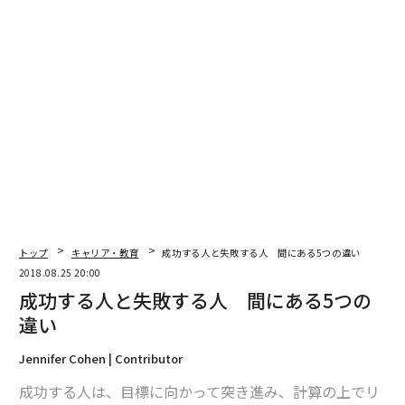
編集＝木内涼子
2026年9月号発売中
最新号の購入はこちらから
トップ
キャリア・教育
成功する人と失敗する人 間にある5つの違い
2018.08.25 20:00
成功する人と失敗する人 間にある5つの
メンバーシップに登録する
違い
Jennifer Cohen | Contributor
成功する人は、目標に向かって突き進み、計算の上でリ