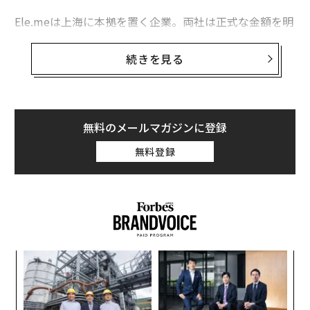
Ele.meは上海に本拠を置く企業。両社は正式な金額を明
インターネットは「母親の呪い」を解き放つ？
らかにしていないが、今年2月にアリババがEle.meの株
有能なリーダーが犯さない8つの過ち
主らに買収提案を行い、金額は95億ドルと報道されてい
続きを見る
た。アリババと傘下の「アント・フィナンシャル」は20
eコマース
Tencent/テンセント
ゴールドマン・サックス
16年に12億5000万ドルをEle.meに出資し、株式の43％
タグ：
を取得していた。同社にはバイドゥやテンセント、セコ
ベイン・アンド・カンパニー
グルーポン
バーバリー
イアキャピタルらも出資を行っていた。
無料のメールマガジンに登録
無料登録
2008年設立のEle.meの社名「饿了么」は「お腹が空い
advertisement
てる？」を意味している。同社は中国の2000都市でオペ
レーションを行い、130万軒のレストラン、2.6億人のユ
ーザーが登録している。また、登録ドライバー数は300
万人近くに及んでいるという。
創業
“
シン
オ
超え
ジ
目
の