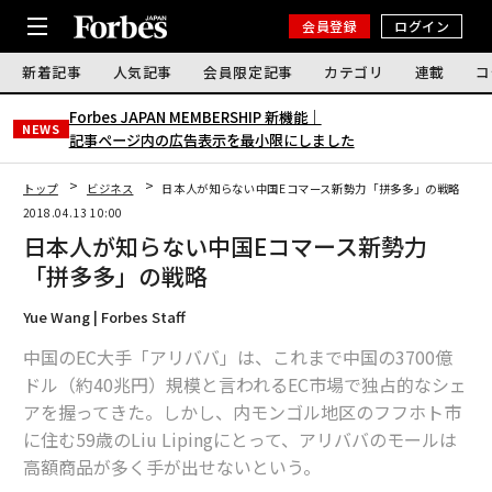
会員登録
ログイン
新着記事
人気記事
会員限定記事
カテゴリ
連載
コ
Forbes JAPAN MEMBERSHIP 新機能｜
NEWS
記事ページ内の広告表示を最小限にしました
トップ
ビジネス
日本人が知らない中国Eコマース新勢力「拼多多」の戦略
2018.04.13 10:00
日本人が知らない中国Eコマース新勢力
「拼多多」の戦略
Yue Wang | Forbes Staff
中国のEC大手「アリババ」は、これまで中国の3700億
ドル（約40兆円）規模と言われるEC市場で独占的なシェ
アを握ってきた。しかし、内モンゴル地区のフフホト市
に住む59歳のLiu Lipingにとって、アリババのモールは
高額商品が多く手が出せないという。