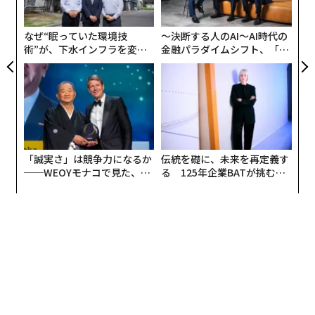
ン
なぜ“眠っていた環境技
〜決断する人のAI〜AI時代の
術”が、下水インフラを変え
金融パラダイムシフト、「超
たのか──産総研×月島JFE
個別化」の核心 【MUFG×ウ
アクアソリューションの10年
ェルスナビ×PwC】
「誠実さ」は競争力になるか
伝統を礎に、未来を再定義す
──WEOYモナコで見た、く
る 125年企業BATが挑むス
ら寿司の経営哲学
モークレスな未来