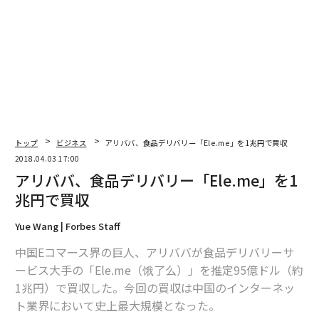
2026年9月号発売中
最新号の購入はこちらから
メンバーシップに登録する
トップ
ビジネス
アリババ、食品デリバリー「Ele.me」を1兆円で買収
2018.04.03 17:00
アリババ、食品デリバリー「Ele.me」を1
兆円で買収
関連記事
Yue Wang | Forbes Staff
アリババ、食品デリバリー「Ele.me」を1兆円で買収
中国Eコマース界の巨人、アリババが食品デリバリーサ
ービス大手の「Ele.me（饿了么）」を推定95億ドル（約
中国人だけが知っている、世界で最も高価値な酒造ブランド
1兆円）で買収した。今回の買収は中国のインターネッ
ト業界において史上最大規模となった。
食品Eコマースの未来を担う「ダークストア」というコンセプト