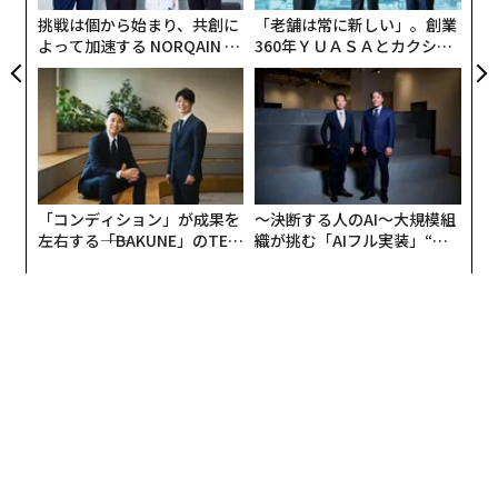
リア
挑戦は個から始まり、共創に
「老舗は常に新しい」。創業
UM
よって加速する NORQAIN JA
360年ＹＵＡＳＡとカクシン
PAN 特別座談会
CEO田尻望が語る、AIを超え
る人の価値
「コンディション」が成果を
〜決断する人のAI〜大規模組
左右する――「BAKUNE」のTEN
織が挑む「AIフル実装」“使
TIALが支える「挑戦者の明
う”企業から“動く”企業へ【N
日」
TTドコモビジネス×PwC】
編集＝上田裕資