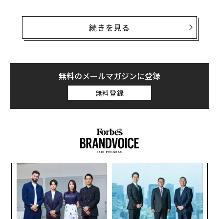
Liuは仕事を定年退職し、現在の月収は470ドルに過ぎな
い。彼女は2015年に初めてオンラインで買い物をした
続きを見る
際、アリババのライバルの「拼多多（ピンドォドォ）」
を利用した。拼多多ではトイレットペーパーのパックが
1ドルやベッドのシーツが5ドルなど、生活必需品を安く
買うことができる。
無料のメールマガジンに登録
無料登録
「拼多多は便利で値段も安い。わざわざ外に出て生活用
品を買いに行くことがなくなった」とLiuは話す。
スパ
目
のラ
の
ン
〈7
ャ
ト