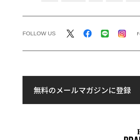
〈7.25(土)開催〉5年後
“泊まる”を超えて─エ
のキャリアに「戦略」は
パシオが描く、新しい
あるか。トップエグゼク
本のラグジュアリー（
ティブのキャリアに触れ
編）
る1日│CAREER SUMMI
T 2026
トップ
マネー
日本の未来をよくするカギは「タン
マネー
2017.05.03 17:00