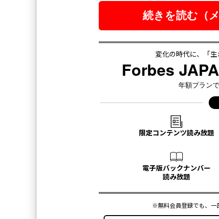
2026年9
最新号の購入はこ
メンバーシップに
タグ：
伊勢丹
オリンパス
eight
旭化成
デル／D
FOLLOW US