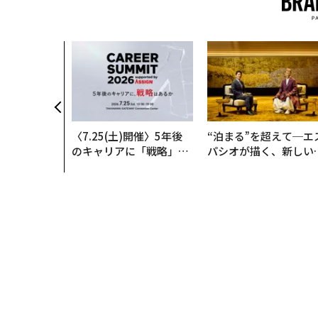
日本の未来をよくするカ
藤野 英人 | Contributor
著