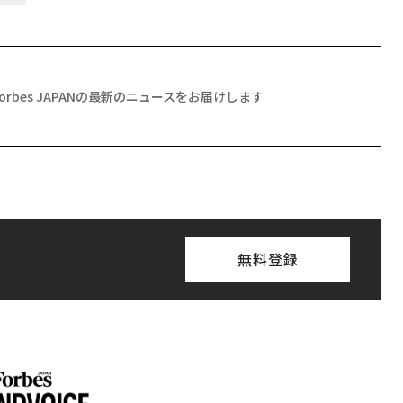
る、
ス
〜決断する人のAI〜AI時
「誠実さ」は競争力にな
日
代の金融パラダイムシフ
るか──WEOYモナコで
中
ト、「超個別化」の核心
見た、くら寿司の経営哲
【MUFG×ウェルスナビ
学
×PwC】
ス貯金」にあり