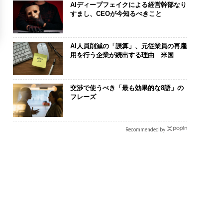
AIディープフェイクによる経営幹部なり
すまし、CEOが今知るべきこと
AI人員削減の「誤算」、元従業員の再雇
用を行う企業が続出する理由 米国
交渉で使うべき「最も効果的な8語」の
フレーズ
Recommended by
舗は常に新しい」。
内製化こそ、コンサルテ
革新は下山で
360年ＹＵＡＳＡと
ィングの本質だ レバレ
─レクサスが新
シンCEO田尻望が語
ジーズが実践する、次世
Sに込めた「DI