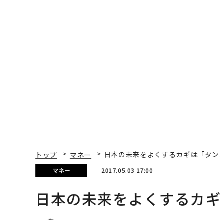
Miyuki Satake / Shutterstock
半導体部門を売却する決断を下した東芝。シャー
日本の未来のためにも自宅に眠る「タンス預金」
台湾の鴻海（ホンハイ）精密工業が、シャープを買
時の鴻海のシャープ株の取得価格は1株当たり88
は17年3月3日時点で344円に上昇した。経営