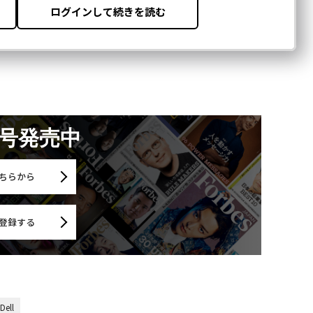
無料登録
「老
創業
カク