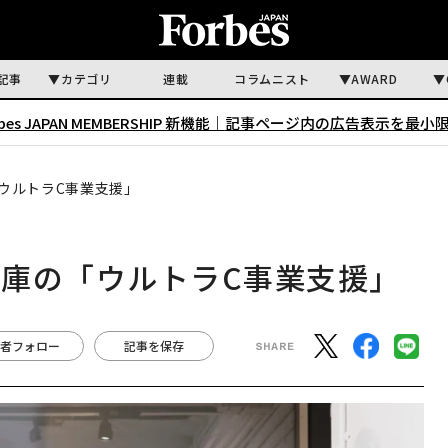
記事
カテゴリ
連載
コラムニスト
AWARD
rbes JAPAN MEMBERSHIP 新機能｜
記事ページ内の広告表示を最小
ウルトラC事業支援」
庫の「ウルトラC事業支援」
者フォロー
記事を保存