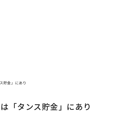
プのように、外資系企業に買収されるのか？ 筆者は、
を使うときがきた、と訴える。
収する契約を結んだのが2016年の4月初めだった。当
円。郭台銘（テリー・ゴウ）董事長の手腕もあり、株価
再建はまだ成功とはいえないが、株価は見事に回復した。