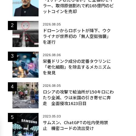
ラー、取得原価割れで約165億円のビ
ットコインを売却
2026.08.05
ドローンからロボットが降下、ウク
ライナが世界初の「無人空挺強襲」
を遂行
2026.08.06
栄養ドリンク成分の定番タウリンに
「老化細胞」を除去するメカニズム
を発見
2026.08.05
ロシアの攻撃で給油所が150キロにわ
たり全滅、ウは米国の引き寄せに奔
走 全面侵攻1623日目
2023.05.03
サムスン、ChatGPTの社内使用禁
止 機密コードの流出受け