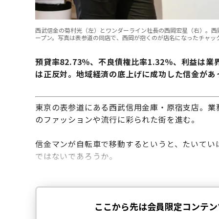
西武信金の菊村光（左）とワンダーライン社長の西岡宏星（右）。西岡は昨
ープン。写真は表参道の同店で、西岡が抱くのが店名になったチャッ
預貸率82.73％、不良債権比率1.32％、利益
は正反対。地域経済の底上げに成功した信金があ
東京の表参道にある西武信用金庫・原宿支店。業
のファッションや流行に彩られた街を進む。
信金マンが自転車で移動するというと、たいてい
ではないであろうか。
文＝樽谷哲也 写真＝佐々木 康