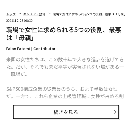
トップ
キャリア・教育
職場で女性に求められる5つの役割、最悪は「母親」
2016.12.26 08:30
職場で女性に求められる5つの役割、最悪
は「母親」
Falon Fatemi | Contributor
米国の女性たちは、この数十年で大きな進歩を遂げてき
た。だが、それでもまだ平等が実現されない場がある─
─職場だ。
S&P500構成企業の従業員のうち、およそ半数は女性
だ。一方で、これら企業の上級管理職に女性が占める割
合は25％。取締役では19％に過ぎない。さらに、最高経
営責任者（CEO）ではわずか4.6％にとどまっている。そ
続きを見る
して、この状況をもたらしている原因は、女性に資格が
不足していることではない。