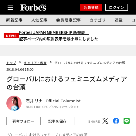
会員登録
ログイン
新着記事
人気記事
会員限定記事
カテゴリ
連載
コ
Forbes JAPAN MEMBERSHIP 新機能｜
NEWS
記事ページ内の広告表示を最小限にしました
トップ
キャリア・教育
グローバルにおけるフェミニズムメディアの台頭
2018.04.06 15:00
グローバルにおけるフェミニズムメディア
の台頭
石井 リナ | Official Columnist
BLAST Inc. CEO／SNSコンサルタント
著者フォロー
記事を保存
グローバルにおけるフェミニズムメディアの台頭