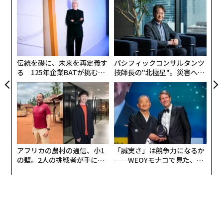
な
術
た
エ
ア
設オ
が
が
伝統を礎に、未来を再定義す
パシフィックコンサルタンツ
る 125年企業BATが挑むス
技師長の"北極星"。災害への
モークレスな未来
無力感を乗り越え見つけた、
防災一筋20年の答え
アフリカの農村の通信、小1
「誠実さ」は競争力になるか
の壁。2人の挑戦者が手にし
──WEOYモナコで見た、く
た「次なる武器」
ら寿司の経営哲学