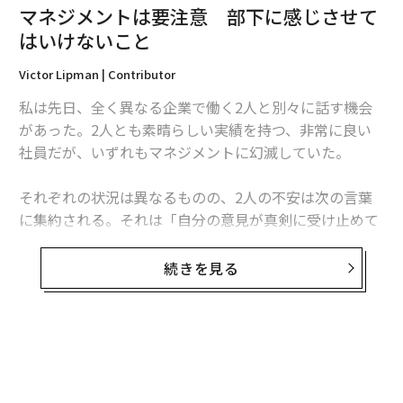
マネジメントは要注意 部下に感じさせて
はいけないこと
2026年9月号発売中
Victor Lipman | Contributor
私は先日、全く異なる企業で働く2人と別々に話す機会
最新号の購入はこちらから
があった。2人とも素晴らしい実績を持つ、非常に良い
社員だが、いずれもマネジメントに幻滅していた。
メンバーシップに登録する
それぞれの状況は異なるものの、2人の不安は次の言葉
に集約される。それは「自分の意見が真剣に受け止めて
もらえない」というものだ。
続きを見る
関連記事
2人とも思慮深い人物だが、会社の問題に関して自分が
リーダーの資質がない上司が持つ10の特徴
抱く懸念が全面的に否定されていると感じていた。多く
の従業員が「自分の声に耳を傾けてくれない」「自分の
優秀な社員が辞めてしまう本当の理由
意見は重要ではない」「自分は尊重されていない」と感
じていれば、今後マネジメントにとって問題が生じる可
管理職をより良いリーダーにするたった1つの質問
能性が高いだろう。