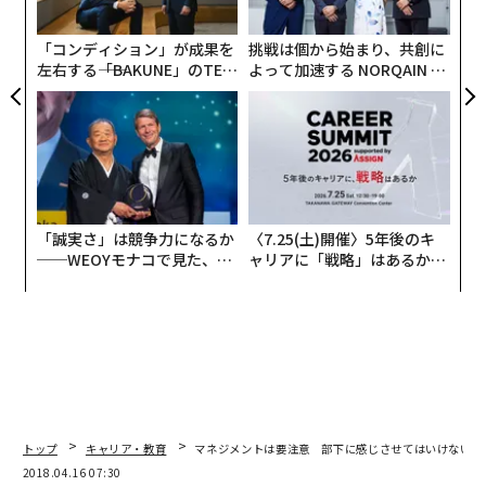
う
T
「コンディション」が成果を
挑戦は個から始まり、共創に
左右する――「BAKUNE」のTEN
よって加速する NORQAIN JA
TIALが支える「挑戦者の明
PAN 特別座談会
日」
「誠実さ」は競争力になるか
〈7.25(土)開催〉5年後のキ
──WEOYモナコで見た、く
ャリアに「戦略」はあるか。
ら寿司の経営哲学
トップエグゼクティブのキャ
リアに触れる1日│CAREER S
UMMIT 2026
トップ
キャリア・教育
マネジメントは要注意 部下に感じさせてはいけないこ
編集＝遠藤宗生
2018.04.16 07:30