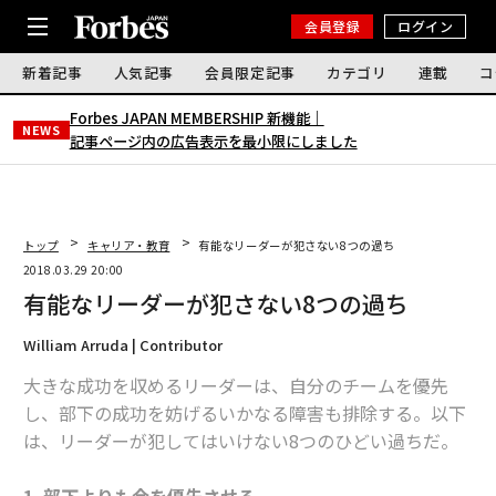
会員登録
ログイン
新着記事
人気記事
会員限定記事
カテゴリ
連載
コ
Forbes JAPAN MEMBERSHIP 新機能｜
NEWS
記事ページ内の広告表示を最小限にしました
トップ
キャリア・教育
有能なリーダーが犯さない8つの過ち
2018.03.29 20:00
有能なリーダーが犯さない8つの過ち
William Arruda | Contributor
大きな成功を収めるリーダーは、自分のチームを優先
し、部下の成功を妨げるいかなる障害も排除する。以下
は、リーダーが犯してはいけない8つのひどい過ちだ。