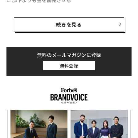
1. 部下よりも金を優先させる
決算の数字だけを気にしているリーダーは、部下に対し
て「君たちよりも金の方が大切だ」と言っているような
続きを見る
ものだ。研修やチームビルディングといった活動につい
ては、投資対効果を考慮した比較的控えめなアプローチ
を取るべきだ。年末年始のパーティーや社外活動に費用
を出し惜しみするようでは、部下との関係強化が図れな
無料のメールマガジンに登録
いだけでなく、社員同士の良好な関係も築けない。「安
無料登録
物買いの銭失い」では、決算に悪影響を及ぼす。
ア
の
た
〜
織