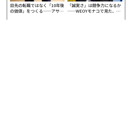
より効果的にチームを率いることができる。
目先の転職ではなく「10年後
「誠実さ」は競争力になるか
の価値」をつくる──アサイ
──WEOYモナコで見た、く
ンの長期伴走型支援とは
ら寿司の経営哲学
4. 正式なフィードバックのタイミングを待つ
部下は、自分が正しい方向へ進んでいるかどうかを確認
するために、リーダーからの定期的な励ましや評価、建
設的フィードバックを必要としている。部下にフィード
バックする機会が年1度の業績評価しかないようでは、
組織への貢献度の向上と目に見える改善の機会を逃すこ
とになる。
適切なリーダーとして記憶される
次ページ ＞
こと
1
2
編集＝遠藤宗生