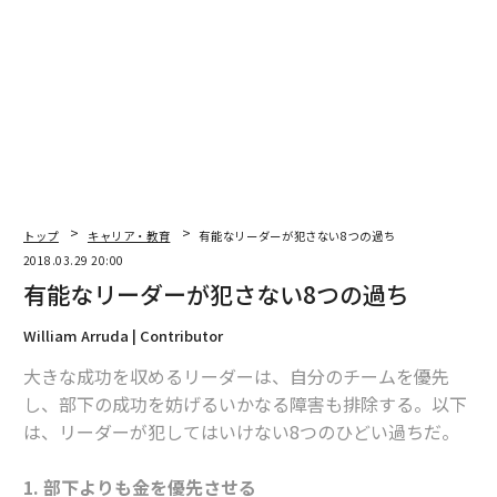
関連記事
リーダーの資質がない上司が持つ10の特徴
優秀な社員が辞めてしまう本当の理由
管理職をより良いリーダーにするたった1つの質問
トップ
キャリア・教育
有能なリーダーが犯さない8つの過ち
2018.03.29 20:00
スマホ内の「恥ずかしい画像」の流出を防ぐ、たった一つの方法
有能なリーダーが犯さない8つの過ち
思考を超ポジティブにするシンプルな方程式
William Arruda | Contributor
タグ：
大きな成功を収めるリーダーは、自分のチームを優先
パイオニア
デル／Dell
コーチ
し、部下の成功を妨げるいかなる障害も排除する。以下
は、リーダーが犯してはいけない8つのひどい過ちだ。
advertisement
1. 部下よりも金を優先させる