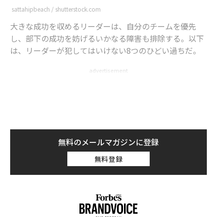
sattahipbeach / shutterstock.com
大きな成功を収めるリーダーは、自分のチームを優先
し、部下の成功を妨げるいかなる障害も排除する。以下
は、リーダーが犯してはいけない8つのひどい過ちだ。
advertisement
1. 部下よりも金を優先させる
決算の数字だけを気にしているリーダーは、部下に対し
て「君たちよりも金の方が大切だ」と言っているような
無料のメールマガジンに登録
ものだ。研修やチームビルディングといった活動につい
無料登録
ては、投資対効果を考慮した比較的控えめなアプローチ
を取るべきだ。年末年始のパーティーや社外活動に費用
を出し惜しみするようでは、部下との関係強化が図れな
いだけでなく、社員同士の良好な関係も築けない。「安
物買いの銭失い」では、決算に悪影響を及ぼす。