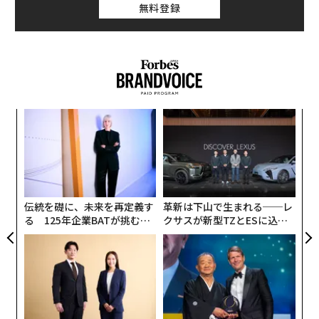
無料登録
「賢いリーダーは、相手に質問を投げかけて別の視点か
らものを考えさせ洞察力を喚起することで、自分で考え
る力を身に付けさせられることを心得ている。部下に全
ての答えを与えてしまうのは、部下に自分の脳でなくリ
ーダーの脳を使うように訓練しているのと同じこと」
コーチングのアプローチをとることで、仕事に積極的に
創業
〈7
シン
ャ
関わる姿勢が生まれる。何をすべきかを部下に押し付け
超え
ト
ることは、イノベーションを妨げ、服従を強制するだけ
A
リア
顧客
だ。
UM
pa
な
伝統を礎に、未来を再定義す
革新は下山で生まれる──レ
3. 部下は皆同じだとみなす
る 125年企業BATが挑むス
クサスが新型TZとESに込め
モークレスな未来
た「DISCOVER」の哲学
部下はそれぞれ違ったものを求め、異なる経験に価値を
見出し、それぞれの生き方と文化を持っている。部下そ
れぞれの価値観を個別に理解しよう。何が重要で、何が
譲れない点で、何にやる気を感じるか。最大の不満の種
は何か。どうすれば部下を動かせるのかを把握すれば、