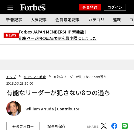
会員登録
ログイン
新着記事
人気記事
会員限定記事
カテゴリ
連載
コ
Forbes JAPAN MEMBERSHIP 新機能｜
NEWS
記事ページ内の広告表示を最小限にしました
トップ
キャリア・教育
有能なリーダーが犯さない8つの過ち
2018.03.29 20:00
有能なリーダーが犯さない8つの過ち
William Arruda | Contributor
著者フォロー
記事を保存