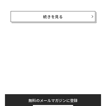
決算の数字だけを気にしているリーダーは、部下に対し
て「君たちよりも金の方が大切だ」と言っているような
続きを見る
ものだ。研修やチームビルディングといった活動につい
ては、投資対効果を考慮した比較的控えめなアプローチ
を取るべきだ。年末年始のパーティーや社外活動に費用
を出し惜しみするようでは、部下との関係強化が図れな
いだけでなく、社員同士の良好な関係も築けない。「安
物買いの銭失い」では、決算に悪影響を及ぼす。
2. 部下に答えを与える
部下から学習や成長の機会を奪えば、部下の自信と決断
力を強化する機会を逃すこととなる。企業文化にコーチ
ングの考え方を導入する手法のパイオニアであるシリエ
ント（Cylient）社のダイアナ・アンダーソン最高経営責
任者（CEO）は、次のように述べている。
無料のメールマガジンに登録