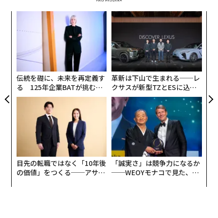
創業
〈7
シン
ャ
超え
ト
A
リア
顧客
UM
pa
な
伝統を礎に、未来を再定義す
革新は下山で生まれる──レ
る 125年企業BATが挑むス
クサスが新型TZとESに込め
モークレスな未来
た「DISCOVER」の哲学
目先の転職ではなく「10年後
「誠実さ」は競争力になるか
の価値」をつくる──アサイ
──WEOYモナコで見た、く
ンの長期伴走型支援とは
ら寿司の経営哲学