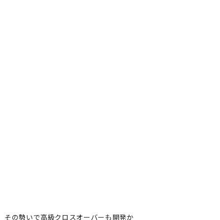
産、その勢いで高級クロスオーバーも開発か
産、その勢いで高級クロスオー
著者フォロー
記事を保存
委員