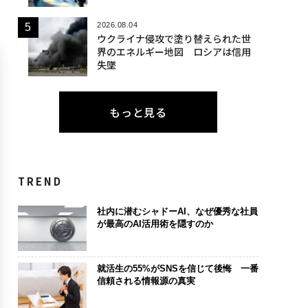
2026.08.04
ウクライナ侵攻で塗り替えられた世
界のエネルギー地図 ロシアは信用
失墜
もっと見る
TREND
社内に潜むシャドーAI、なぜ優秀な社員
が最高のAI活用術を隠すのか
就活生の55%がSNSを信じて後悔 一番
信頼される情報源の真実