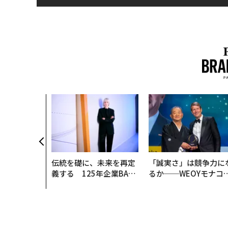
伝統を礎に、未来を再定
「誠実さ」は競争力に
義する 125年企業BAT
るか──WEOYモナコ
が挑むスモークレスな未
見た、くら寿司の経営
来
学