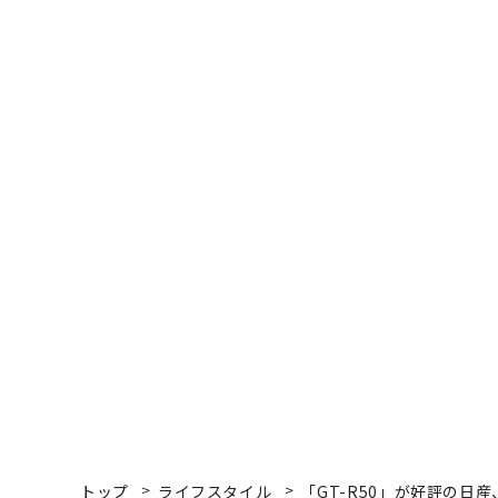
トップ
ライフスタイル
「GT-R50」が好評の日
ライフスタイル
2018.11.04 12:00
「GT-R50」が好評の日
バーも開発か
ピーター ライオン | Official Columnist
モータージャーナリスト/日本カー・オブ・ザ・イヤー賞選考