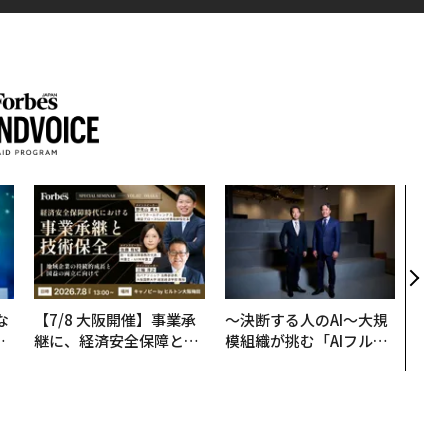
AI
なく
Spo
ow 
くり
な
【7/8 大阪開催】事業承
〜決断する人のAI〜大規
で
継に、経済安全保障とい
模組織が挑む「AIフル実
哲
う視点が加わるとき──
装」“使う”企業から“動
経営者が問われる新たな
く”企業へ【NTTドコモ
判断軸
ビジネス×PwC】