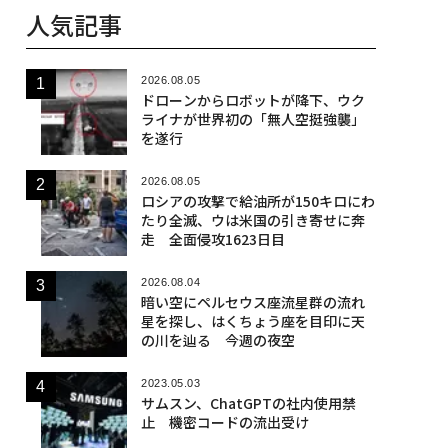
人気記事
2026.08.05
ドローンからロボットが降下、ウク
ライナが世界初の「無人空挺強襲」
を遂行
2026.08.05
ロシアの攻撃で給油所が150キロにわ
たり全滅、ウは米国の引き寄せに奔
走 全面侵攻1623日目
2026.08.04
暗い空にペルセウス座流星群の流れ
星を探し、はくちょう座を目印に天
の川を辿る 今週の夜空
2023.05.03
サムスン、ChatGPTの社内使用禁
止 機密コードの流出受け