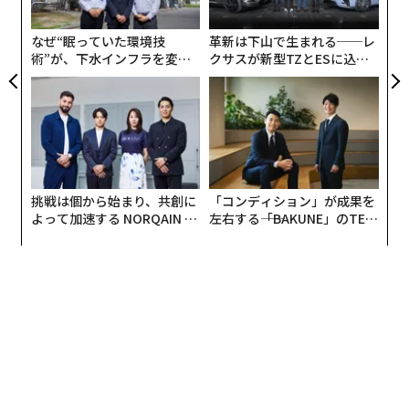
er」
た
なぜ“眠っていた環境技
革新は下山で生まれる──レ
術”が、下水インフラを変え
クサスが新型TZとESに込め
たのか──産総研×月島JFE
た「DISCOVER」の哲学
アクアソリューションの10年
挑戦は個から始まり、共創に
「コンディション」が成果を
よって加速する NORQAIN JA
左右する――「BAKUNE」のTEN
PAN 特別座談会
TIALが支える「挑戦者の明
日」
編集＝遠藤宗生