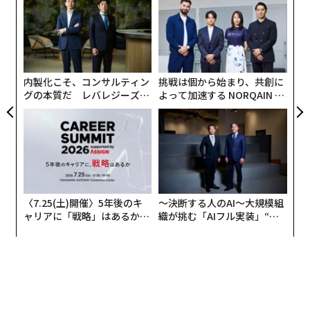
ングの考え方を導入する手法のパイオニアであるシリエ
にし
金
ント（Cylient）社のダイアナ・アンダーソン最高経営責
個
義す
革
任者（CEO）は、次のように述べている。
ェ
むス
ク
た「
「賢いリーダーは、相手に質問を投げかけて別の視点か
内製化こそ、コンサルティン
挑戦は個から始まり、共創に
らものを考えさせ洞察力を喚起することで、自分で考え
グの本質だ レバレジーズが
よって加速する NORQAIN JA
る力を身に付けさせられることを心得ている。部下に全
実践する、次世代ファームの
PAN 特別座談会
ての答えを与えてしまうのは、部下に自分の脳でなくリ
全貌
ーダーの脳を使うように訓練しているのと同じこと」
コーチングのアプローチをとることで、仕事に積極的に
関わる姿勢が生まれる。何をすべきかを部下に押し付け
〈7.25(土)開催〉5年後のキ
〜決断する人のAI〜大規模組
ることは、イノベーションを妨げ、服従を強制するだけ
ャリアに「戦略」はあるか。
織が挑む「AIフル実装」“使
だ。
トップエグゼクティブのキャ
う”企業から“動く”企業へ【N
リアに触れる1日│CAREER S
TTドコモビジネス×PwC】
UMMIT 2026
3. 部下は皆同じだとみなす
部下はそれぞれ違ったものを求め、異なる経験に価値を