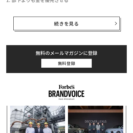
1. 部下よりも金を優先させる
決算の数字だけを気にしているリーダーは、部下に対し
て「君たちよりも金の方が大切だ」と言っているような
続きを見る
ものだ。研修やチームビルディングといった活動につい
ては、投資対効果を考慮した比較的控えめなアプローチ
を取るべきだ。年末年始のパーティーや社外活動に費用
を出し惜しみするようでは、部下との関係強化が図れな
無料のメールマガジンに登録
いだけでなく、社員同士の良好な関係も築けない。「安
無料登録
物買いの銭失い」では、決算に悪影響を及ぼす。
代の
エ
「超
設オ
×ウ
が
なく
ア
が
Ja
の