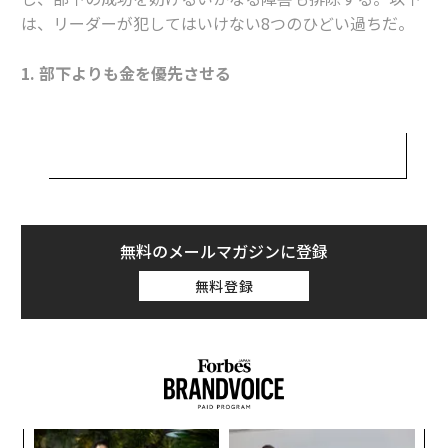
は、リーダーが犯してはいけない8つのひどい過ちだ。
1. 部下よりも金を優先させる
決算の数字だけを気にしているリーダーは、部下に対し
て「君たちよりも金の方が大切だ」と言っているような
ものだ。研修やチームビルディングといった活動につい
ては、投資対効果を考慮した比較的控えめなアプローチ
を取るべきだ。年末年始のパーティーや社外活動に費用
を出し惜しみするようでは、部下との関係強化が図れな
無料のメールマガジンに登録
いだけでなく、社員同士の良好な関係も築けない。「安
無料登録
物買いの銭失い」では、決算に悪影響を及ぼす。
2. 部下に答えを与える
部下から学習や成長の機会を奪えば、部下の自信と決断
力を強化する機会を逃すこととなる。企業文化にコーチ
小1
〜