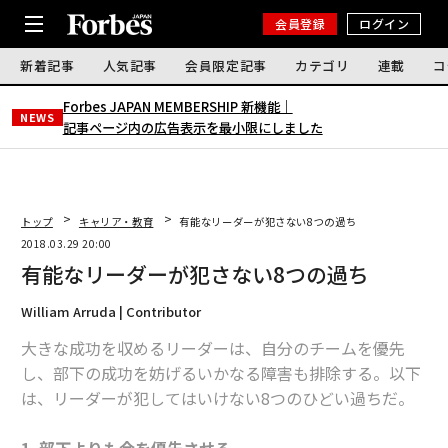
会員登録
ログイン
新着記事
人気記事
会員限定記事
カテゴリ
連載
コ
Forbes JAPAN MEMBERSHIP 新機能｜
NEWS
記事ページ内の広告表示を最小限にしました
トップ
キャリア・教育
有能なリーダーが犯さない8つの過ち
2018.03.29 20:00
有能なリーダーが犯さない8つの過ち
William Arruda | Contributor
大きな成功を収めるリーダーは、自分のチームを優先
し、部下の成功を妨げるいかなる障害も排除する。以下
は、リーダーが犯してはいけない8つのひどい過ちだ。