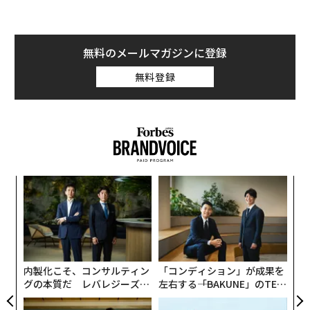
変化したのは、これらの関係性が変化していく様子を観
察できるようになったことだ。AIと、継続的に更新され
る商用データ、そして大規模な企業関係マッピングが組
無料のメールマガジンに登録
み合わさることで、相互につながる企業や市場をリスク
無料登録
がどのように伝播していくかを、これまで実現が難しか
った可視性の水準で追跡できるようになった。
この視野の広がりにより、リスクに対する理解のあり方
も変わる。AI時代における企業リスクを理解するための
より包括的なフレームワークは、以下の5つの次元から
始まる。
義す
〈7
むス
ャ
ト
1. 事業体とアイデンティティのリスク
〜
リア
織
UM
最初の問いは基礎的なものだ。自社が取引している相手
う
を把握しているか。
T
内製化こそ、コンサルティン
「コンディション」が成果を
グの本質だ レバレジーズが
左右する――「BAKUNE」のTEN
企業のアイデンティティを確立することは一見単純に聞
実践する、次世代ファームの
TIALが支える「挑戦者の明
全貌
日」