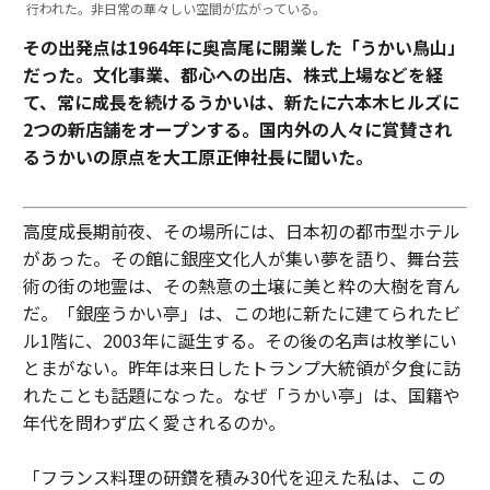
行われた。非日常の華々しい空間が広がっている。
その出発点は1964年に奥高尾に開業した「うかい鳥山」
だった。文化事業、都心への出店、株式上場などを経
て、常に成長を続けるうかいは、新たに六本木ヒルズに
2つの新店舗をオープンする。国内外の人々に賞賛され
るうかいの原点を大工原正伸社長に聞いた。
高度成長期前夜、その場所には、日本初の都市型ホテル
があった。その館に銀座文化人が集い夢を語り、舞台芸
術の街の地霊は、その熱意の土壌に美と粋の大樹を育ん
だ。「銀座うかい亭」は、この地に新たに建てられたビ
ル1階に、2003年に誕生する。その後の名声は枚挙にい
とまがない。昨年は来日したトランプ大統領が夕食に訪
れたことも話題になった。なぜ「うかい亭」は、国籍や
年代を問わず広く愛されるのか。
「フランス料理の研鑽を積み30代を迎えた私は、この