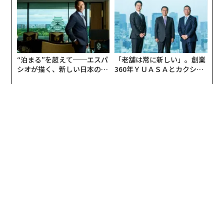
こえるが、現代の商取引の実態を考慮し始めると事情は
変わる。企業の所有者は変わる。ペーパーカンパニーは
実質的所有者を見えにくくする。不正な企業が正規の企
業を模倣する。記録は法域やデータソースをまたいで分
断されている。
“泊まる”を超えて──エスパ
「老舗は常に新しい」。創業
シオが描く、新しい日本のラ
360年ＹＵＡＳＡとカクシン
事業体とアイデンティティのリスクとは、法的存在、所
グジュアリー（前編）
CEO田尻望が語る、AIを超え
有、支配、権限を確信をもって確立するプロセスであ
る人の価値
る。これはKYC(顧客確認)やKYB(事業者確認)のプロセ
ス、サプライヤー検証、さらに近年では組織に代わって
行動する自律型エージェントの検証を支える。以降のす
べては、この層を正しく整えることにかかっている。
2. コンプライアンスとエクスポージャーのリス
ク
組織がある企業を確実に特定した後、次の問いは、その
事業体と関わることが適切か、または許容されるかとい
う点になる。このリスクの次元には、制裁へのエクスポ