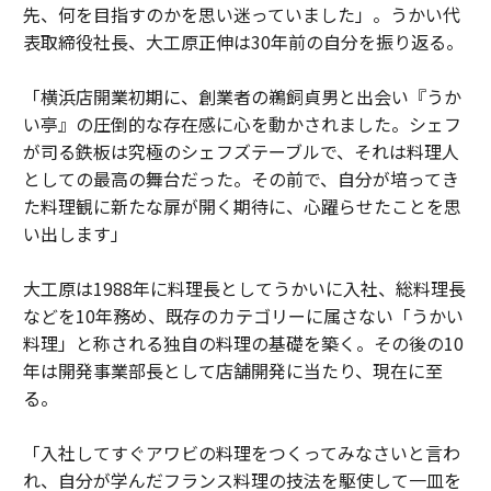
先、何を目指すのかを思い迷っていました」。うかい代
表取締役社長、大工原正伸は30年前の自分を振り返る。
「横浜店開業初期に、創業者の鵜飼貞男と出会い『うか
い亭』の圧倒的な存在感に心を動かされました。シェフ
が司る鉄板は究極のシェフズテーブルで、それは料理人
としての最高の舞台だった。その前で、自分が培ってき
た料理観に新たな扉が開く期待に、心躍らせたことを思
い出します」
大工原は1988年に料理長としてうかいに入社、総料理長
などを10年務め、既存のカテゴリーに属さない「うかい
料理」と称される独自の料理の基礎を築く。その後の10
年は開発事業部長として店舗開発に当たり、現在に至
る。
「入社してすぐアワビの料理をつくってみなさいと言わ
れ、自分が学んだフランス料理の技法を駆使して一皿を