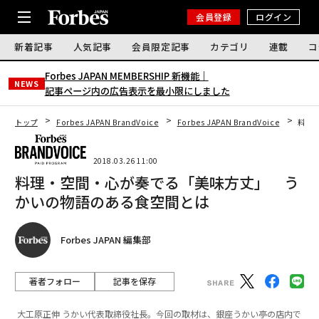
会員登録
ログイン
新着記事
人気記事
会員限定記事
カテゴリ
連載
コ
Forbes JAPAN MEMBERSHIP 新機能｜
NEWS
記事ページ内の広告表示を最小限にしました
トップ
Forbes JAPAN BrandVoice
Forbes JAPAN BrandVoice
料理
2018.03.26 11:00
料理・空間・心が奏でる「美味方丈」 う
かいの物語のある食空間とは
Forbes JAPAN 編集部
著者フォロー
記事を保存
大工原正伸 うかい代表取締役社長。今回の取材は、銀座うかい亭の店内で