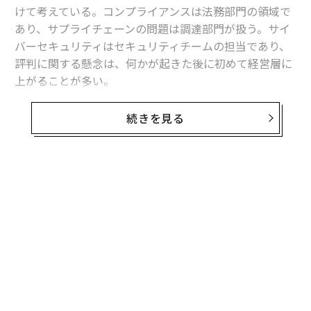
けて考えている。コンプライアンスは法務部門の領域で
あり、サプライチェーンの問題は調達部門が扱う。サイ
バーセキュリティはセキュリティチームの担当であり、
評判に関する懸念は、何かが起きた後に初めて経営層に
上がることが多い。
しかし現実には、ビジネスはそのようには動いていな
続きを見る
い。所有構造、サプライヤー、物流ネットワーク、金融
関係、世間の認識、規制上のエクスポージャー、事業継
続性——これらはすべて相互に影響し合っている。ある
領域での混乱が、その領域内にとどまることは稀であ
る。
長い間、組織はこれを実務上の限界として受け入れてき
た。動く要素の数があまりにも多く、人間のチームが継
続的に監視し、有意義な形で結びつけるには限界があっ
たためである。