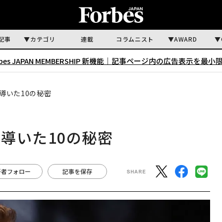
記事
カテゴリ
連載
コラムニスト
AWARD
rbes JAPAN MEMBERSHIP 新機能｜
記事ページ内の広告表示を最小
導いた10の秘密
導いた10の秘密
著者フォロー
記事を保存