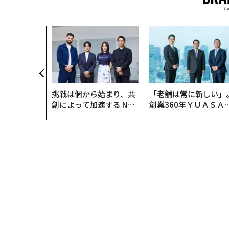
挑戦は個から始まり、共
「老舗は常に新しい」
創によって加速する NOR
創業360年ＹＵＡＳＡ
QAIN JAPAN 特別座談会
カクシンCEO田尻望が
る、AIを超える人の価