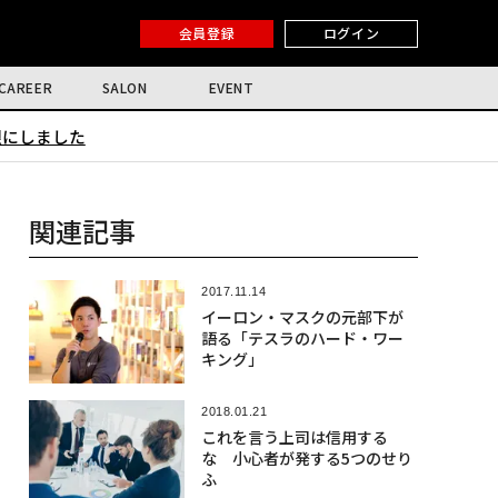
会員登録
ログイン
CAREER
SALON
EVENT
限にしました
関連記事
2017.11.14
イーロン・マスクの元部下が
語る「テスラのハード・ワー
キング」
2018.01.21
これを言う上司は信用する
な 小心者が発する5つのせり
ふ