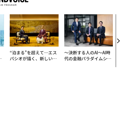
エン
ナ併
s 
タマ
を徹
。
“泊まる”を超えて─エス
〜決断する人のAI〜AI時
と
パシオが描く、新しい日
代の金融パラダイムシフ
語
本のラグジュアリー（中
ト、「超個別化」の核心
値
編）
【MUFG×ウェルスナビ
×PwC】