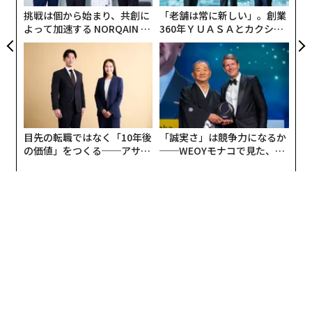
防
挑戦は個から始まり、共創に
「老舗は常に新しい」。創業
よって加速する NORQAIN JA
360年ＹＵＡＳＡとカクシン
PAN 特別座談会
CEO田尻望が語る、AIを超え
る人の価値
目先の転職ではなく「10年後
「誠実さ」は競争力になるか
の価値」をつくる──アサイ
──WEOYモナコで見た、く
ンの長期伴走型支援とは
ら寿司の経営哲学