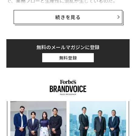
で、業務フローと生産性に混乱が生じているのだ。
私の以前の職場では、自分の完了した作業を1時間ごと
続きを見る
にリストアップすることが義務付けられており、従業員
はすでに終わったささいな作業の記録に毎時間5～10分
費やしていた。効率性を追求するはずのこのシステム、
1週間続ければ費やした時間は膨大になる。さらに私の
無料のメールマガジンに登録
会社では、このデータが全く活用されていなかった。
無料登録
英語には「The road to hell is paved with good intenti
ons（地獄への道は善意でできている）」ということわ
ざがあるが、まさにその状態だ。生産性アップのために
作られた職場向けアプリが、企業の業績をじかに損なっ
ている。
〜
金
個
パ
ェ
技
無