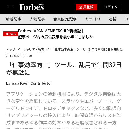
会員登録
ログイン
新着記事
人気記事
会員限定記事
カテゴリ
連載
コ
Forbes JAPAN MEMBERSHIP 新機能｜
NEWS
記事ページ内の広告表示を最小限にしました
トップ
キャリア・教育
「仕事効率向上」ツール、乱用で年間32日が無駄に
2018.03.17 12:00
「仕事効率向上」ツール、乱用で年間32日
が無駄に
Larissa Faw | Contributor
アプリケーションの過剰利用により、デジタル業務は大
きな変化を経験している。スラックやエバーノート、グ
ーグルドライブ、ドロップボックスなど、多くの職場向
けアプリ／ツールの投入により、時間管理からリスト作
成まであらゆる作業の効率がある程度改善される一方