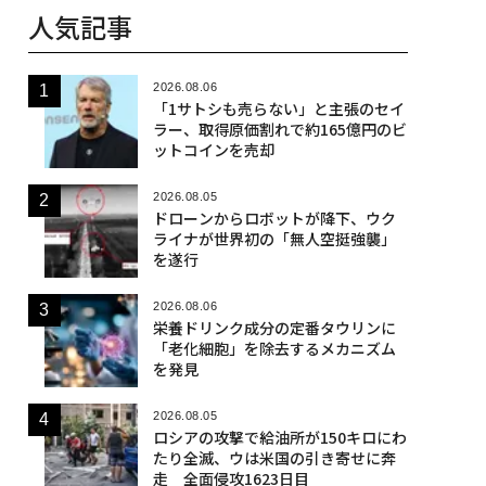
人気記事
2026.08.06
「1サトシも売らない」と主張のセイ
ラー、取得原価割れで約165億円のビ
ットコインを売却
2026.08.05
ドローンからロボットが降下、ウク
ライナが世界初の「無人空挺強襲」
を遂行
2026.08.06
栄養ドリンク成分の定番タウリンに
「老化細胞」を除去するメカニズム
を発見
2026.08.05
ロシアの攻撃で給油所が150キロにわ
たり全滅、ウは米国の引き寄せに奔
走 全面侵攻1623日目