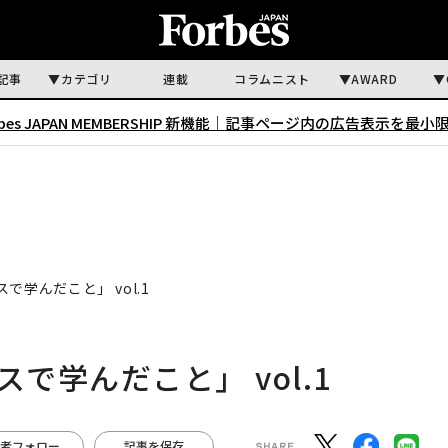
記事
カテゴリ
連載
コラムニスト
AWARD
rbes JAPAN MEMBERSHIP 新機能｜
記事ページ内の広告表示を最小
で学んだこと」 vol.1
で学んだこと」 vol.1
者フォロー
記事を保存