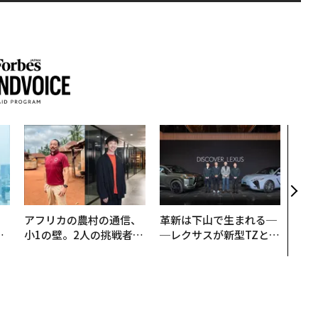
〜決
代の
ト、
【M
×P
。
アフリカの農村の通信、
革新は下山で生まれる─
と
小1の壁。2人の挑戦者が
─レクサスが新型TZとE
語
手にした「次なる武器」
Sに込めた「DISCOVE
値
R」の哲学