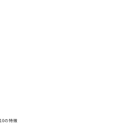
10の特徴
が持つ10の特徴
者フォロー
記事を保存