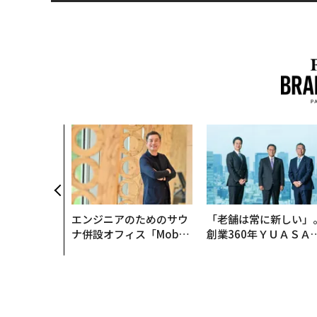
エンジニアのためのサウ
「老舗は常に新しい」
ナ併設オフィス「Mobiu
創業360年ＹＵＡＳＡ
s Park」がオープン──
カクシンCEO田尻望が
タマディックが健康経営
る、AIを超える人の価
を徹底する理由