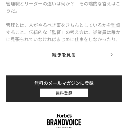
管理職とリーダーの違いは何か？ その端的な答えはこ
うだ。
管理とは、人がやるべき事をきちんとしているかを監督
すること。伝統的な「監督」の考え方は、従業員は誰か
に見張られていなければまじめに仕事をしなかったり、
間違いを犯したりするという恐れに基づいている。
続きを見る
「管理者」は後ろに向かって進み、自分の軍隊の誰かが
行進を乱していないかに目を光らせる。後ろ向きに行進
しているので地平線の向こうを見ることはできないの
だ。
無料のメールマガジンに登録
無料登録