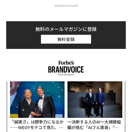
advertisement
無料のメールマガジンに登録
無料登録
革
ク
た「
な
術
た
ア
「誠実さ」は競争力になるか
〜決断する人のAI〜大規模組
──WEOYモナコで見た、く
織が挑む「AIフル実装」“使