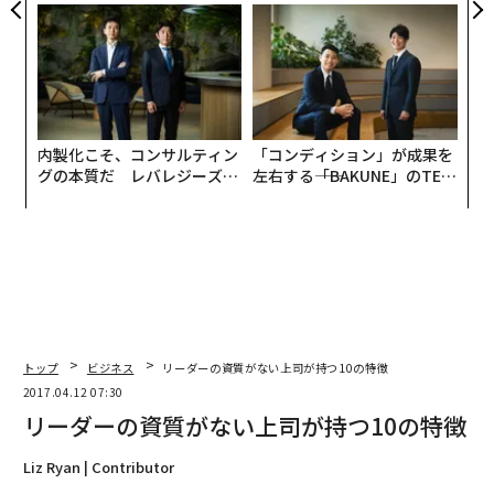
ら寿司の経営哲学
う”企業から“動く”企業へ【N
TTドコモビジネス×PwC】
内製化こそ、コンサルティン
「コンディション」が成果を
グの本質だ レバレジーズが
左右する――「BAKUNE」のTEN
実践する、次世代ファームの
TIALが支える「挑戦者の明
全貌
日」
トップ
ビジネス
リーダーの資質がない上司が持つ10の特徴
2017.04.12 07:30
リーダーの資質がない上司が持つ10の特徴
Liz Ryan | Contributor