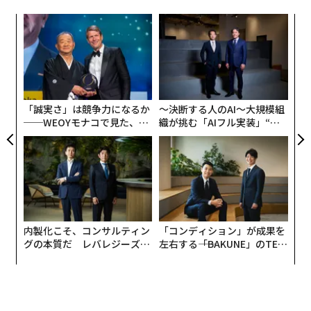
革
ク
た「
な
術
た
ア
「誠実さ」は競争力になるか
〜決断する人のAI〜大規模組
──WEOYモナコで見た、く
織が挑む「AIフル実装」“使
ら寿司の経営哲学
う”企業から“動く”企業へ【N
TTドコモビジネス×PwC】
内製化こそ、コンサルティン
「コンディション」が成果を
グの本質だ レバレジーズが
左右する――「BAKUNE」のTEN
実践する、次世代ファームの
TIALが支える「挑戦者の明
全貌
日」