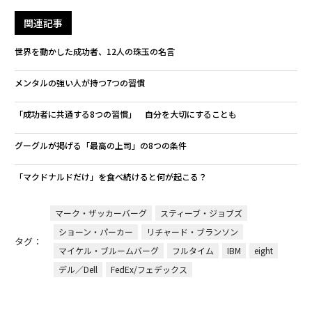
関連記事
世界を動かした成功者、12人の珠玉の名言
メンタルの強い人が持つ7つの習慣
「成功者に共通する8つの習慣」 自分を大切にすることも
グーグルが掲げる「最高の上司」の8つの条件
「マクドナルドだけ」を食べ続けると何が起こる？
マーク・ザッカーバーグ
スティーブ・ジョブズ
ショーン・パーカー
リチャード・ブランソン
タグ：
マイケル・ブルームバーグ
フルタイム
IBM
eight
デル／Dell
FedEx/フェデックス