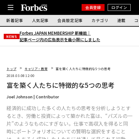
会員登録
ログイン
新着記事
人気記事
会員限定記事
カテゴリ
連載
コ
Forbes JAPAN MEMBERSHIP 新機能｜
NEWS
記事ページ内の広告表示を最小限にしました
トップ
キャリア・教育
富を築く人たちに特徴的な5つの思考
2018.03.08 12:00
富を築く人たちに特徴的な5つの思考
Joel Johnson | Contributor
経済的に成功した多くの人たちの思考を分析しようとす
るとき、労働と投資によって築かれた富は、“パズルの一
片”のようなものにすぎない。仕事で高収入を得ると同
時にポートフォリオについての賢明な選択をすること