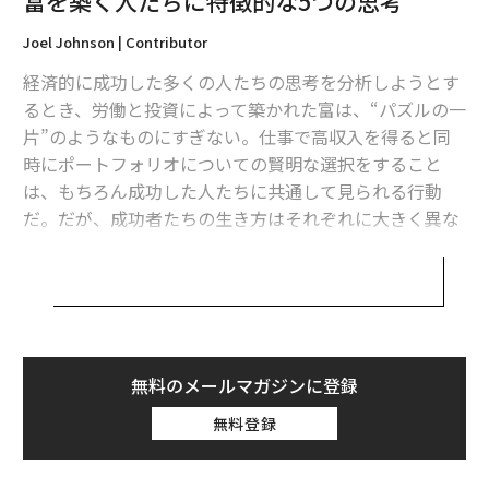
富を築く人たちに特徴的な5つの思考
Joel Johnson | Contributor
経済的に成功した多くの人たちの思考を分析しようとす
るとき、労働と投資によって築かれた富は、“パズルの一
片”のようなものにすぎない。仕事で高収入を得ると同
時にポートフォリオについての賢明な選択をすること
は、もちろん成功した人たちに共通して見られる行動
だ。だが、成功者たちの生き方はそれぞれに大きく異な
る。その中で彼らが同様に持っているのは、次に挙げる
ような考え方だ。
1. 価格より価値が重要
成功者の多くは、価格よりも価値を重視する。弁護士や
無料のメールマガジンに登録
その他の専門家のサービスを利用する場合、彼らはその
無料登録
サービスの提供者に対し、情報入手における利便性や専
門家としての助言ができること、知識の豊富さなどを求