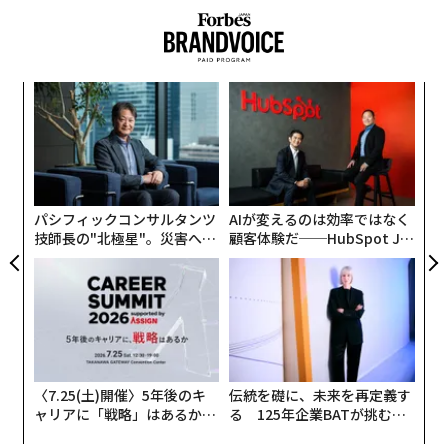
める。料金について最も安い見積もりを提示した人では
なく、特定のニーズに応え、必要なときに支援してくれ
る専門家、最高の仕事をしてくれる人を雇おうとする。
〜
2. ニュースに動揺すべきではない
織
う
「
成功者の多くは、ニュースは情報を入手するためのもの
T
左右
であり、その時々で反応すべきものではないことを理解
T
している。落ち着いており、パニックに陥ることがない
日
パシフィックコンサルタンツ
AIが変えるのは効率ではなく
人たちだ。彼らは調べ、その結果を評価し、将来の計画
技師長の"北極星"。災害への
顧客体験だ──HubSpot Ja
を立てる。より長期的な計画に基づく生活を送ってい
無力感を乗り越え見つけた、
panが語る「Grow Better」
る。
防災一筋20年の答え
な組織のつくり方
3. 因果応報
成功者の多くは、外的要因や環境のせいにしない人たち
〈7.25(土)開催〉5年後のキ
伝統を礎に、未来を再定義す
だ。物事が自分に有利に動かなくても、それは政治家の
ャリアに「戦略」はあるか。
る 125年企業BATが挑むス
せいでも高額の税金のせいでも、他の何のせいでもない
トップエグゼクティブのキャ
モークレスな未来