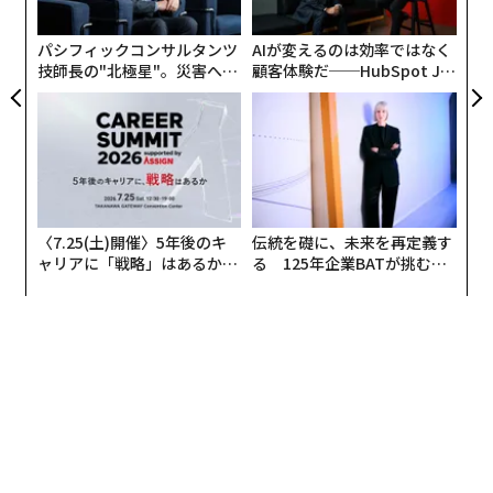
T
日
パシフィックコンサルタンツ
AIが変えるのは効率ではなく
技師長の"北極星"。災害への
顧客体験だ──HubSpot Ja
無力感を乗り越え見つけた、
panが語る「Grow Better」
防災一筋20年の答え
な組織のつくり方
〈7.25(土)開催〉5年後のキ
伝統を礎に、未来を再定義す
ャリアに「戦略」はあるか。
る 125年企業BATが挑むス
トップエグゼクティブのキャ
モークレスな未来
リアに触れる1日│CAREER S
UMMIT 2026