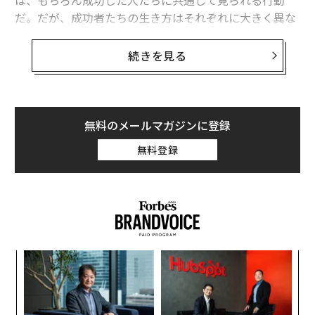
は、もちろん成功した人たちに共通して見られる行動
だ。だが、成功者たちの生き方はそれぞれに大きく異な
る。その中で彼らが同様に持っているのは、次に挙げる
ような考え方だ。
続きを見る
1. 価格より価値が重要
成功者の多くは、価格よりも価値を重視する。弁護士や
無料のメールマガジンに登録
その他の専門家のサービスを利用する場合、彼らはその
無料登録
サービスの提供者に対し、情報入手における利便性や専
門家としての助言ができること、知識の豊富さなどを求
める。料金について最も安い見積もりを提示した人では
なく、特定のニーズに応え、必要なときに支援してくれ
る専門家、最高の仕事をしてくれる人を雇おうとする。
〜
織
う
「
T
左右