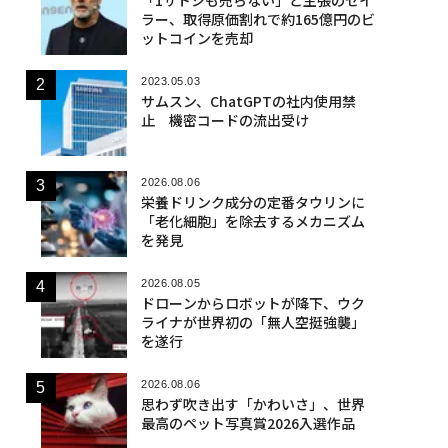
ラー、取得原価割れで約165億円のビ
ットコインを売却
2023.05.03
サムスン、ChatGPTの社内使用禁
止 機密コードの流出受け
2026.08.06
栄養ドリンク成分の定番タウリンに
「老化細胞」を除去するメカニズム
を発見
2026.08.05
ドローンからロボットが降下、ウク
ライナが世界初の「無人空挺強襲」
を遂行
2026.08.06
思わず吹き出す「かわいさ」、世界
最高のペット写真賞2026入選作品