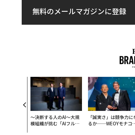
無料のメールマガジンに登録
〜決断する人のAI〜大規
「誠実さ」は競争力に
模組織が挑む「AIフル実
るか──WEOYモナコ
装」“使う”企業から“動
見た、くら寿司の経営