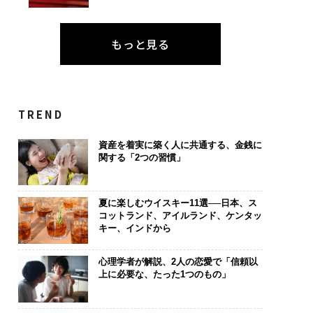
もっと見る
TREND
資産を着実に築く人に共通する、金銭に
関する「2つの習慣」
夏に楽しむウイスキー11選──日本、ス
コットランド、アイルランド、ケンタッ
キー、インドから
心理学者が解説、2人の恋愛で「信頼以
上に必要な、たった1つのもの」