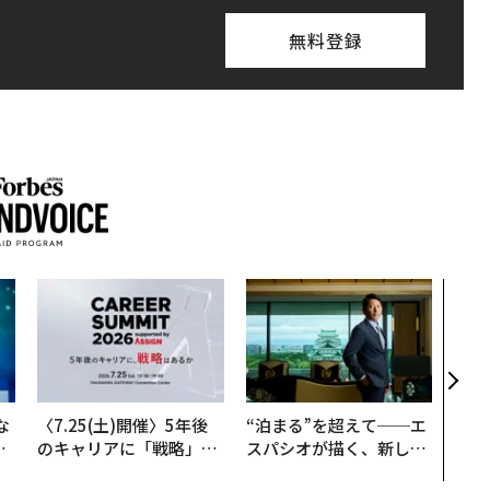
無料登録
パシ
ンツ
災害
え見
年の
な
〈7.25(土)開催〉5年後
“泊まる”を超えて──エ
で
のキャリアに「戦略」は
スパシオが描く、新しい
哲
あるか。トップエグゼク
日本のラグジュアリー