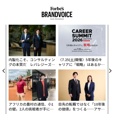
私はリーダーシップ指導業を始める前、米海軍特殊部隊
「ネイビーシールズ」に13年間所属していた。訓練や選
抜プロセスでは精神力についてもちろん多くを学んだ
創に
な
が、とても重要な教訓を得たのは軍隊を去ってからだ。
 JA
術
た
義す
〜
メンタルを強くする上で重要な点は、以下の7つだ。
ア
むス
金
個
1. 目標設定
ェ
内製化こそ、コンサルティン
〈7.25(土)開催〉5年後のキ
グの本質だ レバレジーズが
ャリアに「戦略」はあるか。
目標を設定する効果についてはすでに十分実証されてい
実践する、次世代ファームの
トップエグゼクティブのキャ
る。目標がなければ焦点が定まらないし、全てを優先事
全貌
リアに触れる1日│CAREER S
UMMIT 2026
項とすれば優先事項はないも等しい。目標を定め、その
達成のため突き進むことが必要だ。
2. セルフトーク（頭の中の独り言）
アフリカの農村の通信、小1
目先の転職ではなく「10年後
の壁。2人の挑戦者が手にし
の価値」をつくる──アサイ
人前で話す前やちょっとしたスピーチをする前に「私の
た「次なる武器」
ンの長期伴走型支援とは