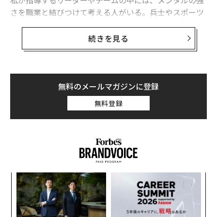
私が指導するリーダーやチームの中には、メンタルの強
さを職業と結びつけて考える人がいる。兵士やスポーツ
選手など精神の強さが必要とされる人と、その他の人に
二分しているのだ。
続きを見る
しかし、スポーツ系のイベントは短期的だ。五輪の短距
離走であれば10秒、全米プロフットボールリーグ（NF
L）であれば60分が試合時間だが、米国企業の「試合」
無料のメールマガジンに登録
は少なくとも1日8時間だ。起業家はその倍かもしれな
無料登録
い。業界にかかわらず、プレッシャーの中で自分を制御
して考え、問題を解決し、耐える能力が必要だ。
創に
な
 JA
術
た
義す
〜
ア
むス
金