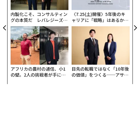
個
ェ
内製化こそ、コンサルティン
〈7.25(土)開催〉5年後のキ
グの本質だ レバレジーズが
ャリアに「戦略」はあるか。
実践する、次世代ファームの
トップエグゼクティブのキャ
全貌
リアに触れる1日│CAREER S
UMMIT 2026
アフリカの農村の通信、小1
目先の転職ではなく「10年後
の壁。2人の挑戦者が手にし
の価値」をつくる──アサイ
た「次なる武器」
ンの長期伴走型支援とは