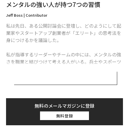
メンタルの強い人が持つ7つの習慣
Jeff Boss | Contributor
私は先日、ある公開討論会に登壇し、どのようにして起
業家やスタートアップ創業者が「エリート」の思考法を
身につけるかを議論した。
私が指導するリーダーやチームの中には、メンタルの強
さを職業と結びつけて考える人がいる。兵士やスポーツ
選手など精神の強さが必要とされる人と、その他の人に
二分しているのだ。
しかし、スポーツ系のイベントは短期的だ。五輪の短距
離走であれば10秒、全米プロフットボールリーグ（NF
L）であれば60分が試合時間だが、米国企業の「試合」
無料のメールマガジンに登録
は少なくとも1日8時間だ。起業家はその倍かもしれな
無料登録
い。業界にかかわらず、プレッシャーの中で自分を制御
して考え、問題を解決し、耐える能力が必要だ。