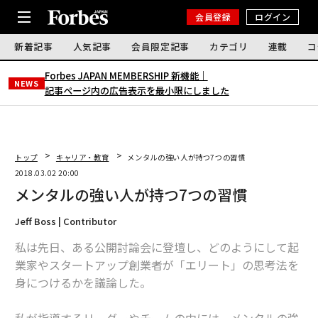
会員登録
ログイン
新着記事
人気記事
会員限定記事
カテゴリ
連載
コ
Forbes JAPAN MEMBERSHIP 新機能｜
NEWS
記事ページ内の広告表示を最小限にしました
トップ
キャリア・教育
メンタルの強い人が持つ7つの習慣
2018.03.02 20:00
メンタルの強い人が持つ7つの習慣
Jeff Boss | Contributor
私は先日、ある公開討論会に登壇し、どのようにして起
業家やスタートアップ創業者が「エリート」の思考法を
身につけるかを議論した。