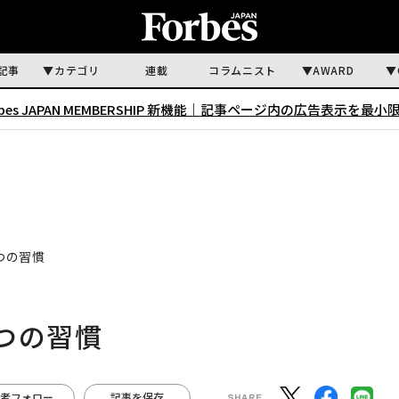
記事
カテゴリ
連載
コラムニスト
AWARD
rbes JAPAN MEMBERSHIP 新機能｜
記事ページ内の広告表示を最小
つの習慣
つの習慣
者フォロー
記事を保存