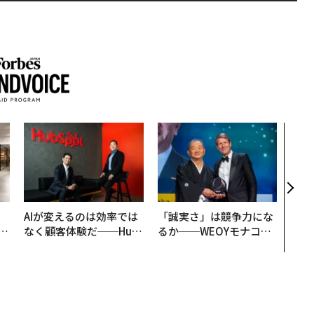
〈7
のキ
ある
ティ
る1日
T 20
、
AIが変えるのは効率では
「誠実さ」は競争力にな
が
なく顧客体験だ──Hub
るか──WEOYモナコで
」
Spot Japanが語る「Gr
見た、くら寿司の経営哲
ow Better」な組織のつ
学
くり方