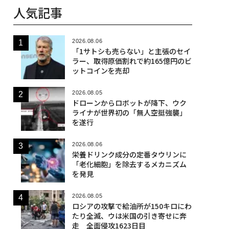
人気記事
2026.08.06
「1サトシも売らない」と主張のセイ
ラー、取得原価割れで約165億円のビ
ットコインを売却
2026.08.05
ドローンからロボットが降下、ウク
ライナが世界初の「無人空挺強襲」
を遂行
2026.08.06
栄養ドリンク成分の定番タウリンに
「老化細胞」を除去するメカニズム
を発見
2026.08.05
ロシアの攻撃で給油所が150キロにわ
たり全滅、ウは米国の引き寄せに奔
走 全面侵攻1623日目