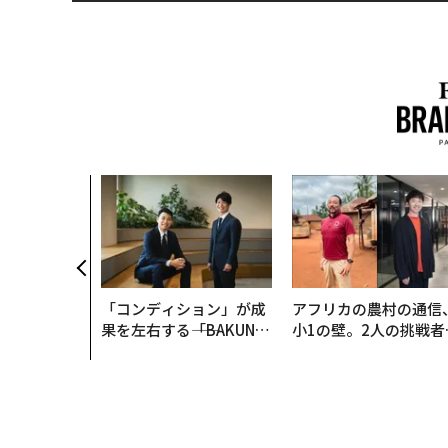
「コンディション」が成
アフリカの農村の通信
果を左右する――「BAKUN
小1の壁。2人の挑戦者
E」のTENTIALが支える
手にした「次なる武器
「挑戦者の明日」