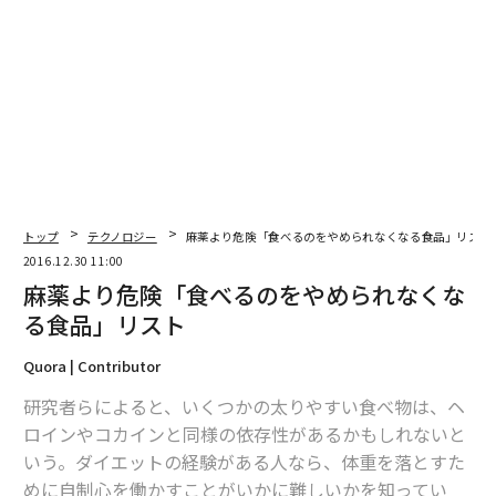
0日目のみ実際に練習し、あとは毎日想像でフリースロ
ーの練習をした。その結果、23％の改善が見られた。
会議での振る舞い方や採用面接での受け答え、同僚と難
しい話題について話し合うときの展開などを想像しよ
う。脳は、あらゆる疑問やシナリオに対して答えを見つ
けるので、起きるかもしれない問題や不運な事態ではな
く、完璧なパフォーマンスができたときの様子や感情を
想像しよう。
トップ
テクノロジー
麻薬より危険「食べるのをやめられなくなる食品」リスト
2016.12.30 11:00
麻薬より危険「食べるのをやめられなくな
次ページ ＞
ぶれない焦点を持つ
る食品」リスト
Quora | Contributor
1
2
研究者らによると、いくつかの太りやすい食べ物は、ヘ
翻訳・編集＝出田静
ロインやコカインと同様の依存性があるかもしれないと
いう。ダイエットの経験がある人なら、体重を落とすた
めに自制心を働かすことがいかに難しいかを知ってい