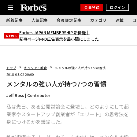
会員登録
ログイン
新着記事
人気記事
会員限定記事
カテゴリ
連載
コ
Forbes JAPAN MEMBERSHIP 新機能｜
NEWS
記事ページ内の広告表示を最小限にしました
トップ
キャリア・教育
メンタルの強い人が持つ7つの習慣
2018.03.02 20:00
メンタルの強い人が持つ7つの習慣
Jeff Boss | Contributor
私は先日、ある公開討論会に登壇し、どのようにして起
業家やスタートアップ創業者が「エリート」の思考法を
身につけるかを議論した。