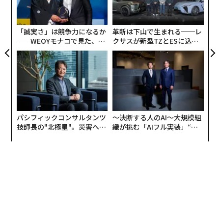
の
チーズ
職場にもいるサイコパス 見分け方と対処法
た
ベーコン
「誠実さ」は競争力になるか
革新は下山で生まれる──レ
フライドチキン
タグ：
コーチ
──WEOYモナコで見た、く
クサスが新型TZとESに込め
ロールパン
ら寿司の経営哲学
た「DISCOVER」の哲学
ポップコーン
advertisement
パシフィックコンサルタンツ
〜決断する人のAI〜大規模組
技師長の"北極星"。災害への
織が挑む「AIフル実装」“使
無力感を乗り越え見つけた、
う”企業から“動く”企業へ【N
防災一筋20年の答え
TTドコモビジネス×PwC】