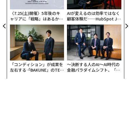
無
防
〈7.25(土)開催〉5年後のキ
AIが変えるのは効率ではなく
ャリアに「戦略」はあるか。
顧客体験だ──HubSpot Ja
トップエグゼクティブのキャ
panが語る「Grow Better」
リアに触れる1日│CAREER S
な組織のつくり方
UMMIT 2026
「コンディション」が成果を
〜決断する人のAI〜AI時代の
左右する――「BAKUNE」のTEN
金融パラダイムシフト、「超
TIALが支える「挑戦者の明
個別化」の核心 【MUFG×ウ
日」
ェルスナビ×PwC】