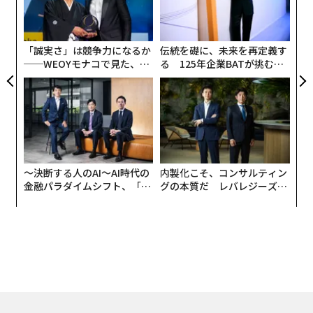
織
う
T
「誠実さ」は競争力になるか
伝統を礎に、未来を再定義す
──WEOYモナコで見た、く
る 125年企業BATが挑むス
ら寿司の経営哲学
モークレスな未来
〜決断する人のAI〜AI時代の
内製化こそ、コンサルティン
金融パラダイムシフト、「超
グの本質だ レバレジーズが
個別化」の核心 【MUFG×ウ
実践する、次世代ファームの
ェルスナビ×PwC】
全貌