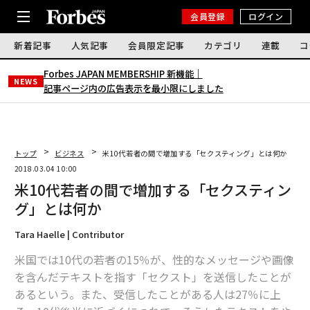
会員登録
ログイン
新着記事
人気記事
会員限定記事
カテゴリ
連載
コ
Forbes JAPAN MEMBERSHIP 新機能｜
NEWS
記事ページ内の広告表示を最小限にしました
トップ
ビジネス
米10代若者の間で増加する「セクスティング」とは何か
2018.03.04 10:00
米10代若者の間で増加する「セクスティン
グ」とは何か
Tara Haelle | Contributor
米国では10代の若者の15％が、性的なメッセージや画像
を含んだテキストを指す「セクスト」を送信したことが
あるという。また、受信したことがある人は27％に上