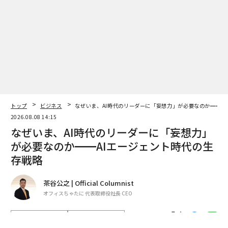
編集＝木内涼子
トップ
ビジネス
なぜいま、AI時代のリーダーに「妄想力」が必要なのか━━A
2026年9月号発売中
2026.08.08 14:15
なぜいま、AI時代のリーダーに「妄想力」
が必要なのか━━AIエージェント時代の生
最新号の購入はこちらから
存戦略
メンバーシップに登録する
茶谷公之 | Official Columnist
オフィスちゃたに 代表取締役社長 CEO
著者フォロー
記事を保存