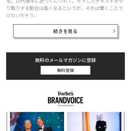
る。10代後半に近づくにつれて、そうしたテキストをや
り取りする割合は高くなるというが、それは驚くことで
はないだろう。
セクストをやり取りする「セクスティング」に関する新
続きを見る
たな研究結果が2月26日、米国医師会（AMA）発行の医
学誌「JAMA小児科学」に発表された。過去の研究結果
に基づくレビュー論文であり、対象とした研究は、2009
～2016年に発表された39件だ。調査対象者は12～17歳
無料のメールマガジンに登録
の11万380人になる。
無料登録
これらの研究のうち34件は、セクストを送信したことが
ある10代の男女の人数について調査していた。また、受
信したことがある人数について調べたものは20件、送信
者の同意なしに転送したことがある人と転送されたこと
がある人について調べたものは、それぞれ5件、4件だっ
創に
“
た。
 JA
オ
ジ
〜