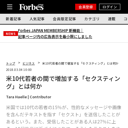
会員登録
ログイン
新着記事
人気記事
会員限定記事
カテゴリ
連載
コ
Forbes JAPAN MEMBERSHIP 新機能｜
NEWS
記事ページ内の広告表示を最小限にしました
トップ
ビジネス
米10代若者の間で増加する「セクスティング」とは何か
2018.03.04 10:00
米10代若者の間で増加する「セクスティン
グ」とは何か
Tara Haelle | Contributor
米国では10代の若者の15％が、性的なメッセージや画像
を含んだテキストを指す「セクスト」を送信したことが
あるという。また、受信したことがある人は27％に上