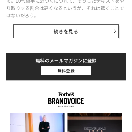
る。10代後半に近づくにつれて、そうしたテキストをや
り取りする割合は高くなるというが、それは驚くことで
はないだろう。
セクストをやり取りする「セクスティング」に関する新
続きを見る
たな研究結果が2月26日、米国医師会（AMA）発行の医
学誌「JAMA小児科学」に発表された。過去の研究結果
に基づくレビュー論文であり、対象とした研究は、2009
～2016年に発表された39件だ。調査対象者は12～17歳
無料のメールマガジンに登録
の11万380人になる。
無料登録
これらの研究のうち34件は、セクストを送信したことが
ある10代の男女の人数について調査していた。また、受
信したことがある人数について調べたものは20件、送信
者の同意なしに転送したことがある人と転送されたこと
がある人について調べたものは、それぞれ5件、4件だっ
模組
“
た。
“使
オ
【N
ジ
な