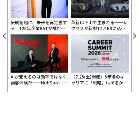
C】
術
た
ア
伝統を礎に、未来を再定義す
革新は下山で生まれる──レ
る 125年企業BATが挑むス
クサスが新型TZとESに込め
モークレスな未来
た「DISCOVER」の哲学
AIが変えるのは効率ではなく
〈7.25(土)開催〉5年後のキ
顧客体験だ──HubSpot Ja
ャリアに「戦略」はあるか。
panが語る「Grow Better」
トップエグゼクティブのキャ
な組織のつくり方
リアに触れる1日│CAREER S
UMMIT 2026