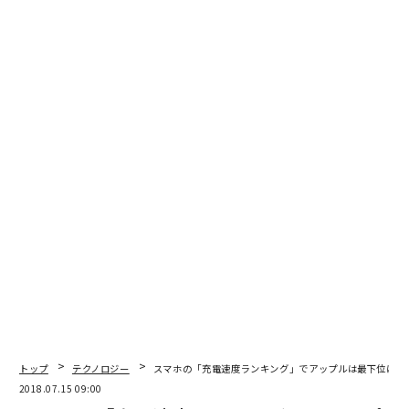
編集＝木内涼子
2026年9月号発売中
最新号の購入はこちらから
メンバーシップに登録する
トップ
テクノロジー
スマホの「充電速度ランキング」でアップルは最下位に
2018.07.15 09:00