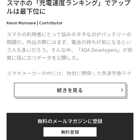
スマホの「充電速度ランキング」でアップ
関連記事
ルは最下位に
米国でも進む「若者のセックス離れ」、スマホの普及が原因説
Kevin Murnane | Contributor
スマホの利用者にとって悩みのタネなのがバッテリーの
スマホ内の「恥ずかしい画像」の流出を防ぐ、たった一つの方法
問題だ。外出の際にはまず、電池の持ちが気になるとい
う人も多いだろう。そんな中、「XDA Developers」が非
なぜ若年層に「ミレニアルピンク」が愛されているのか
常に役に立つデータを公開した。
中国のセックス産業で働く女性は「1千万人以上」 現地小説家が試算
スマホメーカーの中には、独自に開発した急速充電テク
20代女子が高級ホテルのアフタヌーンティーに集える謎
ノロジーを持つ企業もあれば、他社の技術に頼っている
企業もある。XDA Developerは各社の充電プラットフォ
続きを見る
タグ：
レビ
ームの性能を比較し、1分間あたりに充電可能な容量
（mAh）を割り出して、ランキングにまとめた。
この指標は短時間で充電を終わらせたい人にとって、特
advertisement
無料のメールマガジンに登録
に重要なものといえる。ランキングの首位に立ったのは
無料登録
ファーウェイの「Huawei Super Charge」だった。ファ