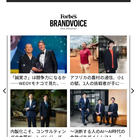
ーウェイのSuper Chargeの充電スピードは、アップルの
「Fast Charge」の2倍の速度を実現している。
創業
目
シン
の
超え
ン
挑
よっ
PA
「誠実さ」は競争力になるか
アフリカの農村の通信、小1
──WEOYモナコで見た、く
の壁。2人の挑戦者が手にし
ら寿司の経営哲学
た「次なる武器」
内製化こそ、コンサルティン
〜決断する人のAI〜AI時代の
グの本質だ レバレジーズが
金融パラダイムシフト、「超