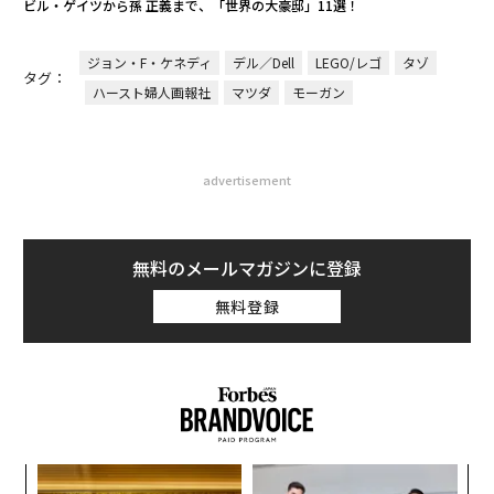
ビル・ゲイツから孫 正義まで、「世界の大豪邸」11選！
ジョン・F・ケネディ
デル／Dell
LEGO/レゴ
タゾ
タグ：
ハースト婦人画報社
マツダ
モーガン
advertisement
無料のメールマガジンに登録
無料登録
「