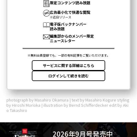
photograph by Masahiro Okamura | text by Masahiro Kogure styling
by Hiroshi Morioka | illustration by Bernd Schifferdecker edit by Aki
o Takashiro
2026年9月号発売中