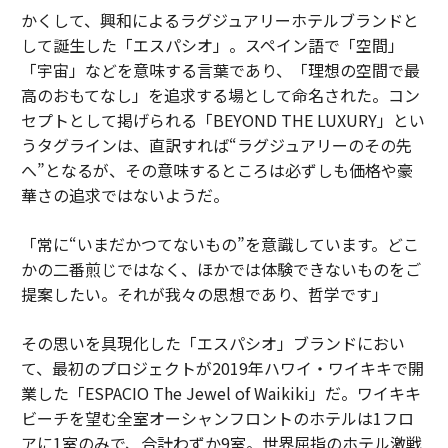
かくして、興和によるラグジュアリーホテルブランドと
して誕生した「エスパシオ」。スペイン語で「空間」
「宇宙」などを意味する言葉であり、「理想の空間で最
高のおもてなし」を追求する場として命名された。コン
セプトとして掲げられる「BEYOND THE LUXURY」とい
うタグラインは、直訳すれば“ラグジュアリーのその先
へ”となるが、その意味するところは必ずしも価格や豪
華さの追求ではないようだ。
「常に“いまだかつてないもの”を意識しています。どこ
かの二番煎じではなく、ほかでは体験できないものをご
提案したい。それが我々の思想であり、哲学です」
その思いを具現化した「エスパシオ」ブランドにおい
て、最初のプロジェクトが2019年ハワイ・ワイキキで開
業した「ESPACIO The Jewel of Waikiki」だ。ワイキキ
ビーチを望む全室オーシャンフロントのホテルは1フロ
アに1室のみで、合計わずか9室。世界屈指のホテル激戦