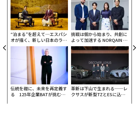
3
C
内
る
グ
実
全
“泊まる”を超えて─エスパシ
挑戦は個から始まり、共創に
オが描く、新しい日本のラグ
よって加速する NORQAIN JA
ジュアリー（中編）
PAN 特別座談会
伝統を礎に、未来を再定義す
革新は下山で生まれる──レ
る 125年企業BATが挑むス
クサスが新型TZとESに込め
モークレスな未来
た「DISCOVER」の哲学