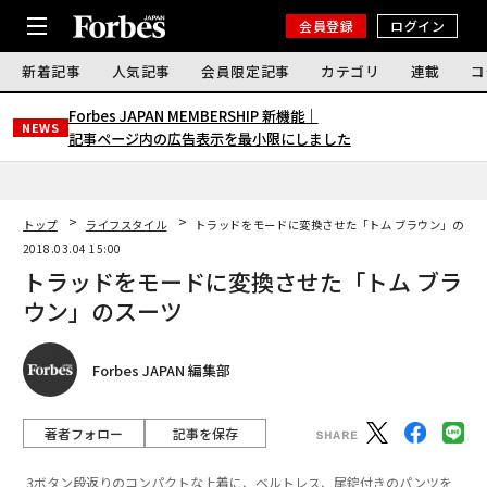
会員登録
ログイン
新着記事
人気記事
会員限定記事
カテゴリ
連載
コ
Forbes JAPAN MEMBERSHIP 新機能｜
NEWS
記事ページ内の広告表示を最小限にしました
トップ
ライフスタイル
トラッドをモードに変換させた「トム ブラウン」のス
2018.03.04 15:00
トラッドをモードに変換させた「トム ブラ
ウン」のスーツ
Forbes JAPAN 編集部
著者フォロー
記事を保存
3ボタン段返りのコンパクトな上着に、ベルトレス、尾錠付きのパンツを