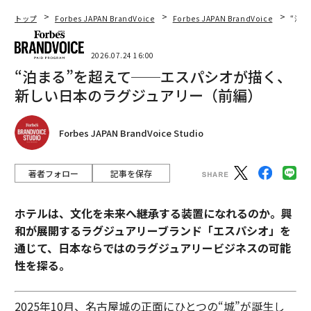
トップ
Forbes JAPAN BrandVoice
Forbes JAPAN BrandVoice
“泊
2026.07.24 16:00
“泊まる”を超えて──エスパシオが描く、
新しい日本のラグジュアリー（前編）
Forbes JAPAN BrandVoice Studio
著者フォロー
記事を保存
ホテルは、文化を未来へ継承する装置になれるのか。興
和が展開するラグジュアリーブランド「エスパシオ」を
通じて、日本ならではのラグジュアリービジネスの可能
性を探る。
2025年10月、名古屋城の正面にひとつの“城”が誕生し