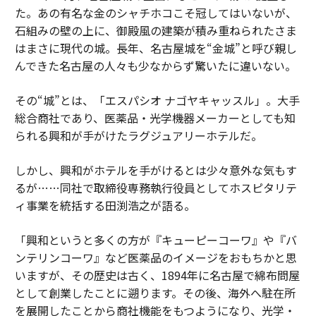
た。あの有名な金のシャチホコこそ冠してはいないが、
石組みの壁の上に、御殿風の建築が積み重ねられたさま
はまさに現代の城。長年、名古屋城を“金城”と呼び親し
んできた名古屋の人々も少なからず驚いたに違いない。
その“城”とは、「エスパシオ ナゴヤキャッスル」。大手
総合商社であり、医薬品・光学機器メーカーとしても知
られる興和が手がけたラグジュアリーホテルだ。
しかし、興和がホテルを手がけるとは少々意外な気もす
るが……同社で取締役専務執行役員としてホスピタリテ
ィ事業を統括する田渕浩之が語る。
「興和というと多くの方が『キューピーコーワ』や『バ
ンテリンコーワ』など医薬品のイメージをおもちかと思
いますが、その歴史は古く、1894年に名古屋で綿布問屋
として創業したことに遡ります。その後、海外へ駐在所
を展開したことから商社機能をもつようになり、光学・