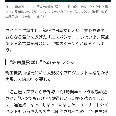
かつて伊達政宗が小田原攻めの際に滞在し、戦の疲れを癒したと伝わる温
泉地。早川沿いの渓谷に9棟のヴィラが点在する「エスパシオ 箱根迎賓館
麟鳳亀龍」（神奈川・箱根）。
ワイキキで誕生し、箱根で日本文化という文脈を得て、
さらなる深化を遂げた「エスパシオ」。いよいよ、原点
である名古屋を舞台に、冒頭のシーンへと還るとしよ
う。
“名古屋飛ばし”へのチャレンジ
総工費数百億円という大規模なプロジェクトは構想から
実現まで約10年を要した。
「名古屋は東京から新幹線で約1時間半という距離の近
さが、“いつでも行ける場所”という印象を強めてしま
い、通過点になってしまっていました。コンサートやイ
ベントも東京や大阪で主に開催されるため、“名古屋飛