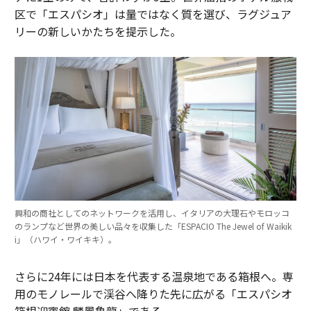
区で「エスパシオ」は量ではなく質を選び、ラグジュア
リーの新しいかたちを提示した。
興和の商社としてのネットワークを活用し、イタリアの大理石やモロッコ
のランプなど世界の美しい品々を収集した「ESPACIO The Jewel of Waikik
i」（ハワイ・ワイキキ）。
さらに24年には日本を代表する温泉地である箱根へ。専
用のモノレールで渓谷へ降りた先に広がる「エスパシオ
箱根迎賓館 麟鳳亀龍」である。