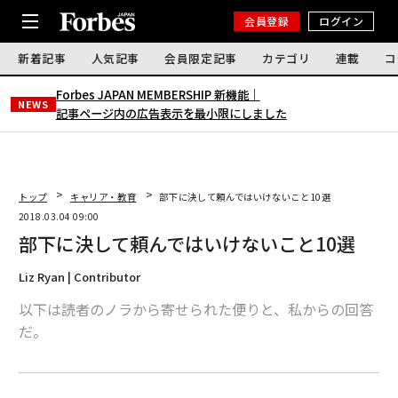
会員登録
ログイン
新着記事
人気記事
会員限定記事
カテゴリ
連載
コ
Forbes JAPAN MEMBERSHIP 新機能｜
NEWS
記事ページ内の広告表示を最小限にしました
トップ
キャリア・教育
部下に決して頼んではいけないこと10選
2018.03.04 09:00
部下に決して頼んではいけないこと10選
Liz Ryan | Contributor
以下は読者のノラから寄せられた便りと、私からの回答
だ。