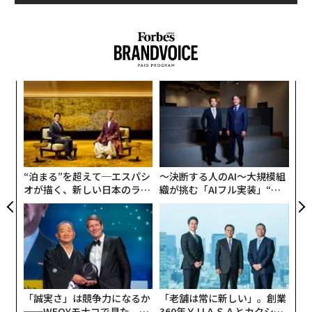
た。大きな懸念だったので、他の部下に様子を探らせた
ところ、どうやら恋人とひどい別れ方をして悩んでいる
とのことでした。この情報のおかげで、大変な思いをし
ている部下をしばらくそっとしておくことができまし
た。
ナ併
“
k」
シ
部下をサポートするために、その私生活で何が起こって
ック
グ
いるかを知る必要があります。なぜ、部下のキャリアの
内
由
グ
成功に心を砕いている上司に私生活を知られてはだめ、
実
などというアドバイスをするのですか？
全
“泊まる”を超えて─エスパシ
〜決断する人のAI〜大規模組
オが描く、新しい日本のラグ
織が挑む「AIフル実装」“使
ジュアリー（中編）
う”企業から“動く”企業へ【N
TTドコモビジネス×PwC】
ノラへ
あなたは部下のことを気にかけている、と言うが、あな
たの便りはそれと矛盾している。
「誠実さ」は競争力になるか
「老舗は常に新しい」。創業
部下の生産性が落ちたことを心配していたはずが、個人
──WEOYモナコで見た、く
360年ＹＵＡＳＡとカクシン