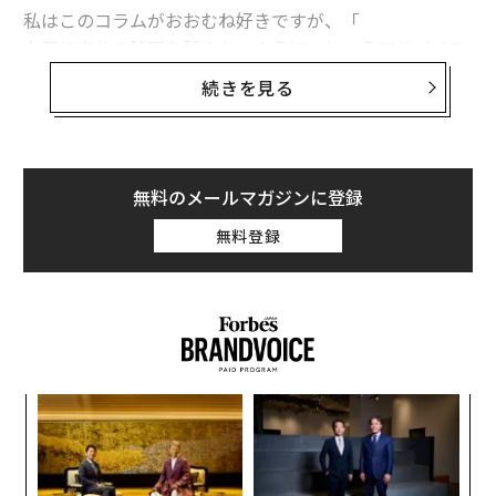
私はこのコラムがおおむね好きですが、「
上司に自分の秘密を話さないように
」というアドバイス
だけは例外です。
続きを見る
私はリーダーとして、部下が業務外で抱えている問題の
手助けをするため、部下の状況を把握しておく必要があ
ります。
無料のメールマガジンに登録
無料登録
ナ併
“
k」
シ
ック
グ
内
由
グ