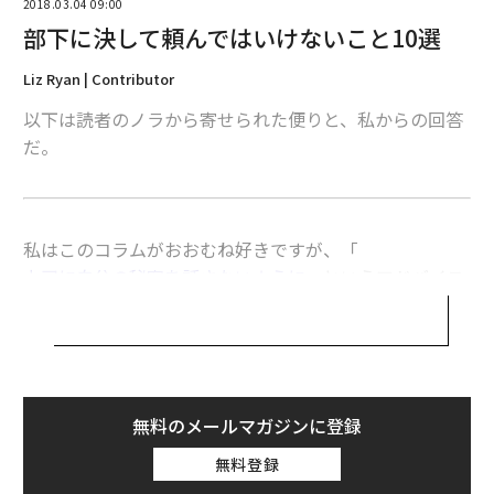
2018.03.04 09:00
部下に決して頼んではいけないこと10選
Liz Ryan | Contributor
以下は読者のノラから寄せられた便りと、私からの回答
だ。
私はこのコラムがおおむね好きですが、「
上司に自分の秘密を話さないように
」というアドバイス
だけは例外です。
私はリーダーとして、部下が業務外で抱えている問題の
手助けをするため、部下の状況を把握しておく必要があ
ります。
無料のメールマガジンに登録
無料登録
以前、優秀な部下の成績が突然低下したことがありまし