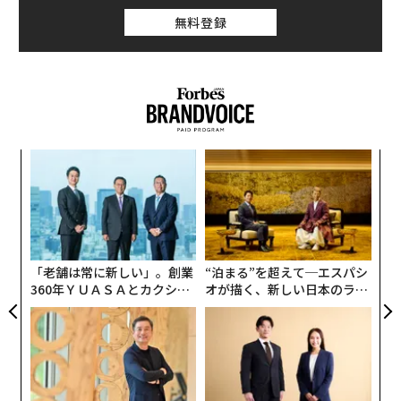
しまってはいけないし」と言いました。私はよく考え
無料登録
ず、「この近くにはもう住んでいなくて、今は新居を探
しているんです」と答えました。
ィン
革
ズが
ク
ムの
た「
な
術
た
ア
「老舗は常に新しい」。創業
“泊まる”を超えて─エスパシ
360年ＹＵＡＳＡとカクシン
オが描く、新しい日本のラグ
CEO田尻望が語る、AIを超え
ジュアリー（中編）
る人の価値