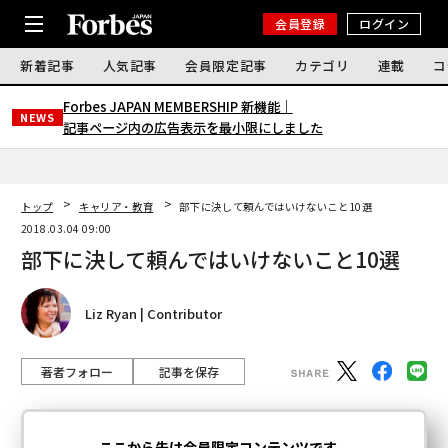
会員登録
ログイン
新着記事
人気記事
会員限定記事
カテゴリ
連載
コ
Forbes JAPAN MEMBERSHIP 新機能｜
NEWS
記事ページ内の広告表示を最小限にしました
トップ
キャリア・教育
部下に決して頼んではいけないこと10選
2018.03.04 09:00
部下に決して頼んではいけないこと10選
Liz Ryan | Contributor
著者フォロー
記事を保存