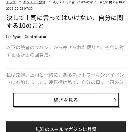
トップ
キャリア・教育
決して上司に言ってはいけない、自分に関する10のこと
2018.02.28 07:30
決して上司に言ってはいけない、自分に関
する10のこと
Liz Ryan | Contributor
以下は読者のサバンナから寄せられた便りと、それに対
する私からの回答だ。
私は先週、上司と一緒に、あるネットワーキングイベン
トに参加しました。運転役は私で、自分の車に上司のシ
ェリを乗せる機会はほとんどないので、それに気を取ら
れていたんだと思います。口を滑らせて、言うべきでな
続きを見る
いことを口にしてしまいました。
シェリは私に「自宅へ寄って着替えたい？ 今日は棚卸
し作業をしなければならないので、きれいな服を汚して
無料のメールマガジンに登録