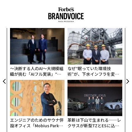
ンツ
「
への
左右
た、
T
A
日
顧客
pa
な
〜決断する人のAI〜大規模組
なぜ“眠っていた環境技
織が挑む「AIフル実装」“使
術”が、下水インフラを変え
う”企業から“動く”企業へ【N
たのか──産総研×月島JFE
TTドコモビジネス×PwC】
アクアソリューションの10年
エンジニアのためのサウナ併
革新は下山で生まれる──レ
設オフィス「Mobius Park」
クサスが新型TZとESに込め
がオープン──タマディック
た「DISCOVER」の哲学