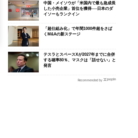
中国・メイソウが「米国内で最も急成長
した小売企業」首位を獲得──日本のダ
イソーもランクイン
「超仕組み化」で年間1000件超をさば
くM&Aの新ステージ
テスラとスペースXが2027年までに合併
する確率80％、マスクは「話せない」と
発言
Recommended by