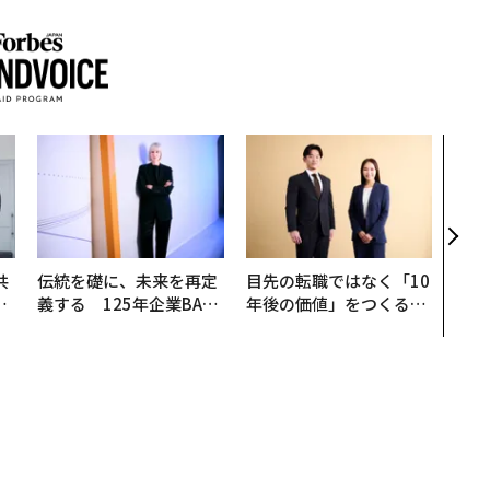
“泊
スパ
日本
（前
共
伝統を礎に、未来を再定
目先の転職ではなく「10
OR
義する 125年企業BAT
年後の価値」をつくる─
会
が挑むスモークレスな未
─アサインの長期伴走型
来
支援とは