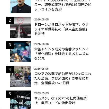
ラー、取得原価割れで約165億円のビ
ットコインを売却
2026.08.05
ドローンからロボットが降下、ウク
ライナが世界初の「無人空挺強襲」
を遂行
2026.08.06
栄養ドリンク成分の定番タウリンに
「老化細胞」を除去するメカニズム
を発見
2026.08.05
ロシアの攻撃で給油所が150キロにわ
たり全滅、ウは米国の引き寄せに奔
走 全面侵攻1623日目
2023.05.03
サムスン、ChatGPTの社内使用禁
止 機密コードの流出受け