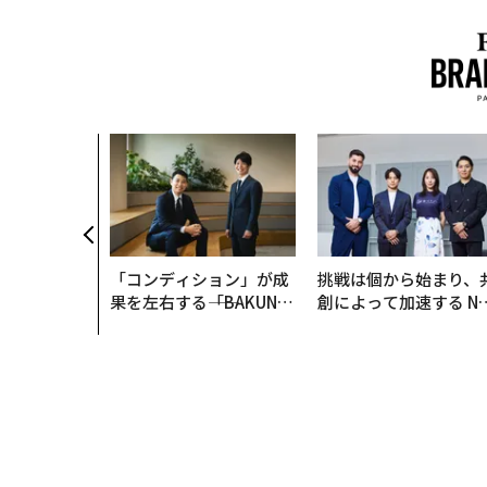
「コンディション」が成
挑戦は個から始まり、
果を左右する――「BAKUN
創によって加速する N
E」のTENTIALが支える
QAIN JAPAN 特別座談
「挑戦者の明日」