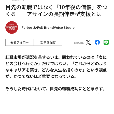
目先の転職ではなく「10年後の価値」をつ
2026年9月号発売中
くる──アサインの長期伴走型支援とは
最新号の購入はこちらから
Forbes JAPAN BrandVoice Studio
メンバーシップに登録する
著者フォロー
記事を保存
転職市場が活況を呈するいま、問われているのは「次に
どの会社へ行くか」だけではない。「これからどのよう
なキャリアを築き、どんな人生を描くのか」という視点
関連記事
が、かつてないほど重要になっている。
イヴァンカの「女性活躍」本、売上3万部で出版社は大赤字
そうした時代において、目先の転職成功にとどまらず、
従業員が選ぶ「働きたい会社」、米大企業1位はフェイスブック
中長期のキャリア形成に伴走する支援を掲げるのがアサ
インだ。
トランプ政権の暴露本、「信用する」米国人は3割程度
その支援を体現するのが、卓越した実績と高い専門性を