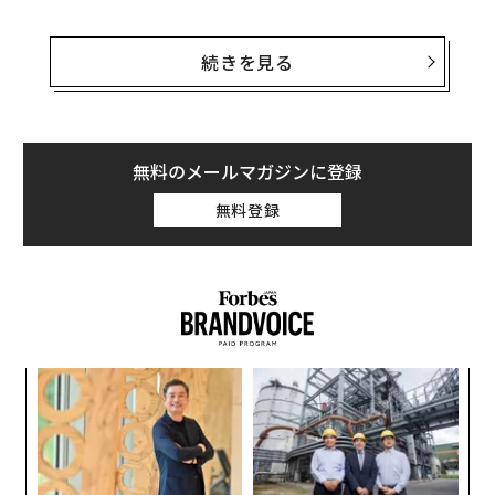
米国商務省の「U.S. Census Bureau」のデータによる
と、2017年8月の書店売上は2016年8月と比較すると10.
続きを見る
9%の減少となった。金額で見ると、2017年8月は13億9
000万ドル（約1485億円）。2016年8月は15億6000万ド
ルだった。
無料のメールマガジンに登録
また、11月と12月の売上も不調だ。2017年11月は前年
無料登録
同月比で5.5%の減。12月も同8.2%の減少だった。
創業
「
シン
左右
超え
T
ア
日
の
た