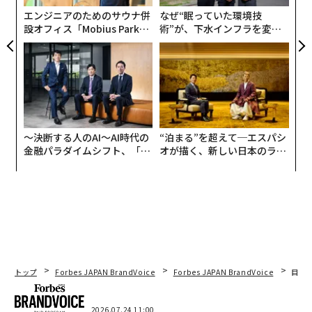
エンジニアのためのサウナ併
なぜ“眠っていた環境技
設オフィス「Mobius Park」
術”が、下水インフラを変え
がオープン──タマディック
たのか──産総研×月島JFE
が健康経営を徹底する理由
アクアソリューションの10年
〜決断する人のAI〜AI時代の
“泊まる”を超えて─エスパシ
金融パラダイムシフト、「超
オが描く、新しい日本のラグ
個別化」の核心 【MUFG×ウ
ジュアリー（中編）
ェルスナビ×PwC】
トップ
Forbes JAPAN BrandVoice
Forbes JAPAN BrandVoice
目先
編集＝上田裕資
2026.07.24 11:00