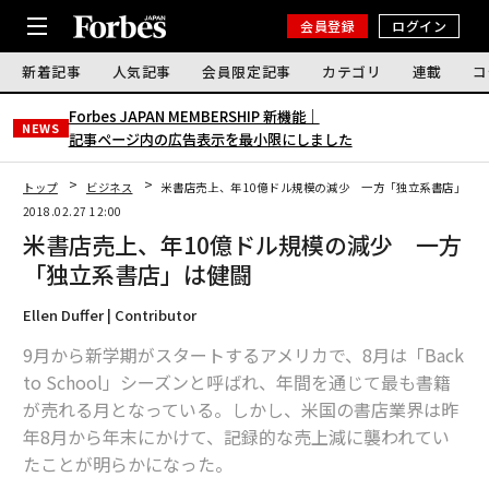
会員登録
ログイン
新着記事
人気記事
会員限定記事
カテゴリ
連載
コ
Forbes JAPAN MEMBERSHIP 新機能｜
NEWS
記事ページ内の広告表示を最小限にしました
トップ
ビジネス
米書店売上、年10億ドル規模の減少 一方「独立系書店」は
2018.02.27 12:00
米書店売上、年10億ドル規模の減少 一方
「独立系書店」は健闘
Ellen Duffer | Contributor
9月から新学期がスタートするアメリカで、8月は「Back
to School」シーズンと呼ばれ、年間を通じて最も書籍
が売れる月となっている。しかし、米国の書店業界は昨
年8月から年末にかけて、記録的な売上減に襲われてい
たことが明らかになった。