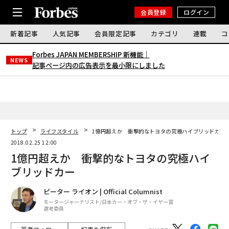
会員登録
ログイン
新着記事
人気記事
会員限定記事
カテゴリ
連載
コ
Forbes JAPAN MEMBERSHIP 新機能｜
NEWS
記事ページ内の広告表示を最小限にしました
トップ
ライフスタイル
1億円超えか 衝撃的なトヨタの究極ハイブリッドカー
2018.02.25 12:00
1億円超えか 衝撃的なトヨタの究極ハイ
ブリッドカー
ピーター ライオン | Official Columnist
モータージャーナリスト/日本カー・オブ・ザ・イヤー賞
選考委員