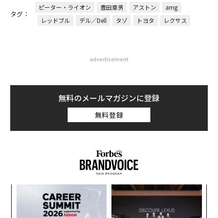
ピーター・ライオン
豊田章男
アストン
amg
タグ：
レッドブル
デル／Dell
タゾ
トヨタ
レクサス
advertisement
無料のメールマガジンに登録
無料登録
ナ併
な
k」
術
ック
た
「