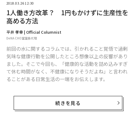
2018.03.26 12:30
1人働き方改革？ 1円もかけずに生産性を
高める方法
平井 孝幸 | Official Columnist
DeNA CHO室室長代理
前回の水に関するコラムでは、引かれること覚悟で過剰
気味な健康行動を公開したところ想像以上の反響があり
ました。そこで今回も、「健康的な活動を詰め込みすぎ
て休む時間がなく、不健康になりそうだよね」と言われ
ることがある日常生活の一端をお伝えします。
そもそも私がなぜ健康好きになったかというと、きっか
けは20代前半のころ。図書館にこもって300冊以上の健
続きを見る
康本を読みあさり、心と身体に良さそうな運動・食事・
睡眠に関する健康術を実践したところ、15kg減量できた
り、メンタルが頑強になったりと、その反応の面白さに
気づいたからです。