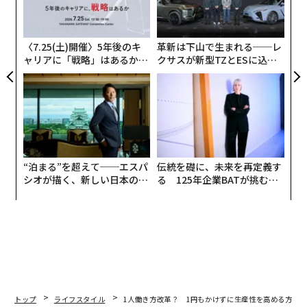
由
ア
3
C
る
〈7.25(土)開催〉5年後のキ
革新は下山で生まれる──レ
ャリアに「戦略」はあるか。
クサスが新型TZとESに込め
トップエグゼクティブのキャ
た「DISCOVER」の哲学
リアに触れる1日│CAREER S
UMMIT 2026
“泊まる”を超えて──エスパ
伝統を礎に、未来を再定義す
シオが描く、新しい日本のラ
る 125年企業BATが挑むス
グジュアリー（前編）
モークレスな未来
トップ
ライフスタイル
1人働き方改革？ 1円もかけずに生産性を高める方法