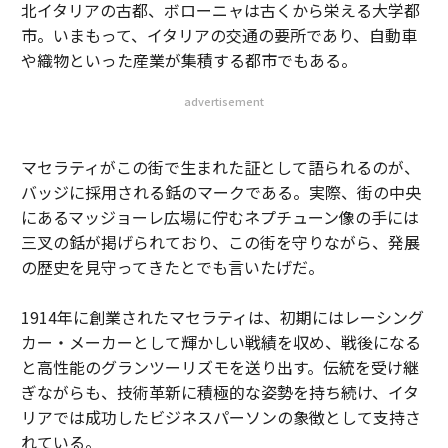
北イタリアの古都、ボローニャは古くから栄える大学都
市。いまもって、イタリアの交通の要所であり、自動車
や織物といった産業が集積する都市でもある。
advertisement
マセラティがこの街で生まれた証として語られるのが、
バッジに採用される銛のマークである。実際、街の中央
にあるマッジョーレ広場に佇むネプチューン像の手には
三叉の銛が掲げられており、この街を守りながら、発展
の歴史を見守ってきたとでも言いたげだ。
1914年に創業されたマセラティは、初期にはレーシング
カー・メーカーとして輝かしい戦績を収め、戦後になる
と高性能のグランツーリズモを送り出す。伝統を受け継
ぎながらも、技術革新に積極的な姿勢を持ち続け、イタ
リアでは成功したビジネスパーソンの象徴として支持さ
れている。