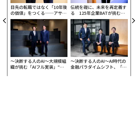
防
目先の転職ではなく「10年後
伝統を礎に、未来を再定義す
の価値」をつくる──アサイ
る 125年企業BATが挑むス
ンの長期伴走型支援とは
モークレスな未来
〜決断する人のAI〜大規模組
〜決断する人のAI〜AI時代の
織が挑む「AIフル実装」“使
金融パラダイムシフト、「超
う”企業から“動く”企業へ【N
個別化」の核心 【MUFG×ウ
TTドコモビジネス×PwC】
ェルスナビ×PwC】