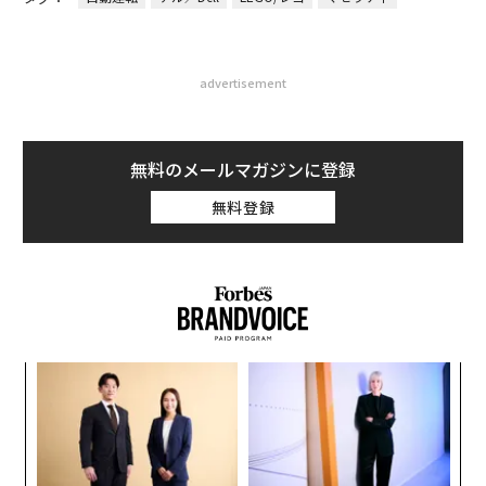
advertisement
無料のメールマガジンに登録
無料登録
─レ
「
込め
3
C
パ
る
技
無