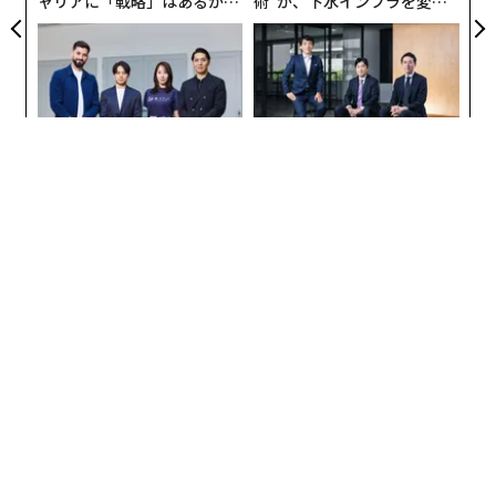
ャリアに「戦略」はあるか。
術”が、下水インフラを変え
トップエグゼクティブのキャ
たのか──産総研×月島JFE
リアに触れる1日│CAREER S
アクアソリューションの10年
UMMIT 2026
挑戦は個から始まり、共創に
〜決断する人のAI〜AI時代の
よって加速する NORQAIN JA
金融パラダイムシフト、「超
PAN 特別座談会
個別化」の核心 【MUFG×ウ
ェルスナビ×PwC】