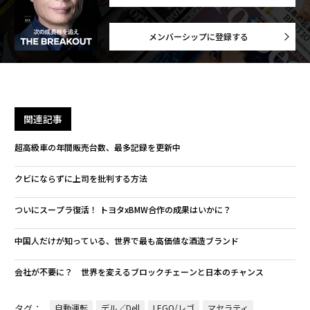
メンバーシップに登録する
関連記事
超高級車の年間販売台数、最多記録を更新中
クビにならずに上司を批判する方法
ついにスープラ復活！ トヨタxBMW合作の成果はいかに？
中国人だけが知っている、世界で最も高価値な酒造ブランド
会社が不要に？ 世界を変えるブロックチェーンと日本のチャンス
タグ：
自動運転
デル／Dell
LEGO/レゴ
マセラティ