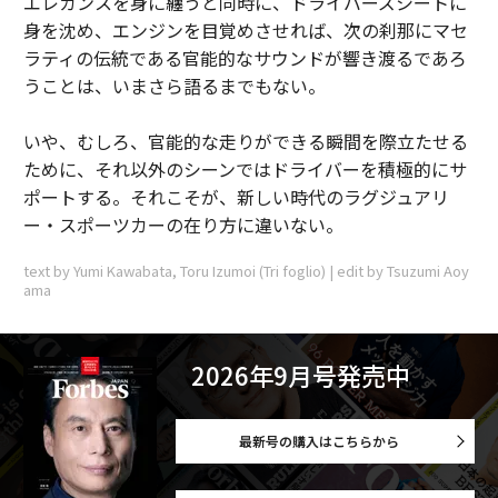
エレガンスを身に纏うと同時に、ドライバーズシートに
身を沈め、エンジンを目覚めさせれば、次の刹那にマセ
ラティの伝統である官能的なサウンドが響き渡るであろ
うことは、いまさら語るまでもない。
いや、むしろ、官能的な走りができる瞬間を際立たせる
ために、それ以外のシーンではドライバーを積極的にサ
ポートする。それこそが、新しい時代のラグジュアリ
ー・スポーツカーの在り方に違いない。
text by Yumi Kawabata, Toru Izumoi (Tri foglio) | edit by Tsuzumi Aoy
ama
2026年9月号発売中
最新号の購入はこちらから