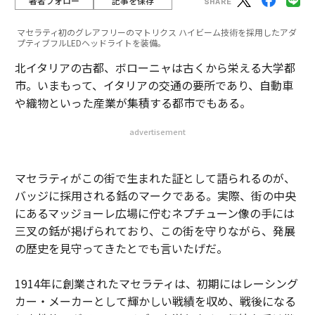
著者フォロー
記事を保存
マセラティ初のグレアフリーのマトリクス ハイビーム技術を採用したアダ
プティブフルLEDヘッドライトを装備。
北イタリアの古都、ボローニャは古くから栄える大学都
市。いまもって、イタリアの交通の要所であり、自動車
や織物といった産業が集積する都市でもある。
advertisement
マセラティがこの街で生まれた証として語られるのが、
バッジに採用される銛のマークである。実際、街の中央
にあるマッジョーレ広場に佇むネプチューン像の手には
三叉の銛が掲げられており、この街を守りながら、発展
の歴史を見守ってきたとでも言いたげだ。
1914年に創業されたマセラティは、初期にはレーシング
カー・メーカーとして輝かしい戦績を収め、戦後になる