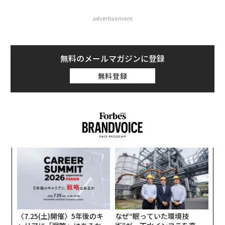
advertisement
無料のメールマガジンに登録
無料登録
るか
〜
、く
織
う
“
T
オ
ジ
〈7.25(土)開催〉5年後のキ
なぜ“眠っていた環境技