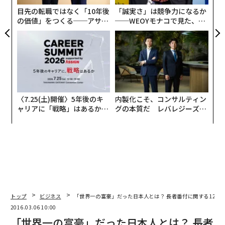
目先の転職ではなく「10年後
「誠実さ」は競争力になるか
の価値」をつくる──アサイ
──WEOYモナコで見た、く
ンの長期伴走型支援とは
ら寿司の経営哲学
〈7.25(土)開催〉5年後のキ
内製化こそ、コンサルティン
ャリアに「戦略」はあるか。
グの本質だ レバレジーズが
トップエグゼクティブのキャ
実践する、次世代ファームの
リアに触れる1日│CAREER S
全貌
UMMIT 2026
トップ
ビジネス
「世界一の富豪」だった日本人とは？ 長者番付に関する12の
2016.03.06 10:00
「世界一の富豪」だった日本人とは？ 長者