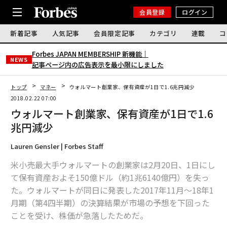
会員登録
ログイン
新着記事
人気記事
会員限定記事
カテゴリ
連載
コ
Forbes JAPAN MEMBERSHIP 新機能｜
NEWS
記事ページ内の広告表示を最小限にしました
トップ
マネー
ウォルマート創業家、保有資産が1日で1.6兆円減少
2018.02.22 07:00
ウォルマート創業家、保有資産が1日で1.6
兆円減少
Lauren Gensler | Forbes Staff
米小売最大手ウォルマートの創業家は2月20日、1日にし
て保有資産およそ150億ドル（約1兆6140億円）を失っ
た。ウォルマートが同日に発表した2017年11月～18年1
月期（第4四半期）の決算結果が市場の予想を下回った
ことを受け、株価が急落したためだ。