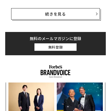
ウォルマートの創業者サム・ウォルトンを父に持つロブ
とジム、アリスの保有資産は同日、それぞれおよそ41億
続きを見る
ドル減少した。サムの次男ジョン（故人）の妻、クリス
ティ・ウォルトンは約6億2800万ドルを失った。また、
ジョンの遺産の多くを相続した長男ルーカス（31歳）の
保有資産は、およそ12億ドル減ったと見られている。
無料のメールマガジンに登録
無料登録
創業者の弟であるバド・ウォルトンから同社株を相続し
た2人の娘、アン・ウォルトン・クロエンケとナンシ
ー・ウォルトン・ローリーの資産もまた、同日にそれぞ
れ数億ドル減少した。
ア
の
た
“
シ
グ