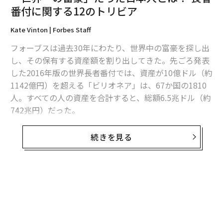
番付に関する12のトリビア
編集＝木内涼子
Kate Vinton | Forbes Staff
フォーブスは過去30年にわたり、世界中の富豪を探し出
2026年9月号発売中
し、その保有する資産額を割り出してきた。先ごろ発表
した2016年版の世界長者番付では、資産が10億ドル（約
1142億円）を超える「ビリオネア」は、67か国の1810
最新号の購入はこちらから
人。すべての人の資産を合計すると、総額6.5兆ドル（約
742兆円）だった。
メンバーシップに登録する
そのビリオネアたちにまつわる12の事柄を紹介する。
続きを見る
1.
過去30年間に「世界一の富豪」の肩書を得たのはわず
か5人。
ウォーレン・バフェット
、
カルロス・スリム
、
関連記事
堤義明、森泰吉郎、ビル・ゲイツの各氏だ。ゲイツは過
「世界一の富豪」だった日本人とは？ 長者番付に関する12のトリビア
去22年間に、首位を17回獲得している。
ビットコインで「億り人」になった有名ラッパー、50セント