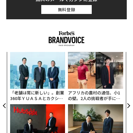
無料登録
模組
“
“使
オ
【N
ジ
挑
C】
よっ
PA
「老舗は常に新しい」。創業
アフリカの農村の通信、小1
360年ＹＵＡＳＡとカクシン
の壁。2人の挑戦者が手にし
CEO田尻望が語る、AIを超え
た「次なる武器」
る人の価値