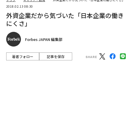
著者フォロー
記事を保存
古田理恵 フェイスブックジャパン クライアントソリューションズマネー
ジャー
フェイスブックは4年ほど前から全社的に職場のダイバ
ーシティの向上を目指し、その進捗を世界に向けて発信
し続けてきた。
advertisement
社員の働きやすさを追求することにも積極的で、マー
ク・ザッカーバーグCEOが数か月間の育児休暇を取得し
たことは象徴的だ。COOのシェリル・サンドバーグも、
あらゆる場面で、女性が成功する機会づくりの重要性を
説いている。日本支社の先頭に立って社内の啓蒙活動を
行っているのが、古田理恵だ。
各国の支社でも本国と同じ社風が貫かれるなかで、2010