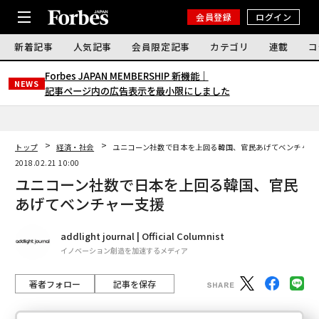
会員登録
ログイン
新着記事
人気記事
会員限定記事
カテゴリ
連載
コ
Forbes JAPAN MEMBERSHIP 新機能｜
NEWS
記事ページ内の広告表示を最小限にしました
トップ
経済・社会
ユニコーン社数で日本を上回る韓国、官民あげてベンチャー
2018.02.21 10:00
ユニコーン社数で日本を上回る韓国、官民
あげてベンチャー支援
addlight journal | Official Columnist
イノベーション創造を加速するメディア
著者フォロー
記事を保存