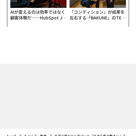
AIが変えるのは効率ではなく
「コンディション」が成果を
顧客体験だ──HubSpot Ja
左右する――「BAKUNE」のTEN
panが語る「Grow Better」
TIALが支える「挑戦者の明
な組織のつくり方
日」
トップ
キャリア・教育
外資企業だから気づいた「日本企業の働きにくさ」
2018.02.13 08:30
外資企業だから気づいた「日本企業の働き
にくさ」
Forbes JAPAN 編集部