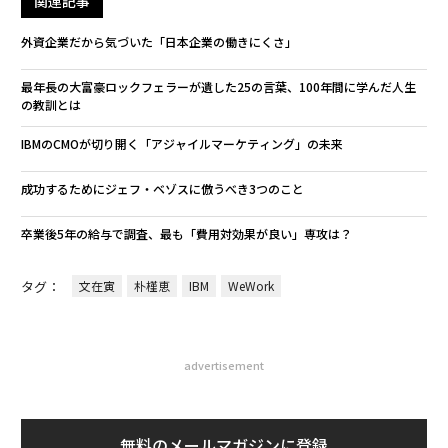
関連記事
外資企業だから気づいた「日本企業の働きにくさ」
最年長の大富豪ロックフェラーが遺した25の言葉、100年間に学んだ人生
の教訓とは
IBMのCMOが切り開く「アジャイルマーケティング」の未来
成功するためにジェフ・ベゾスに倣うべき3つのこと
卒業後5年の給与で調査、最も「費用対効果が良い」専攻は？
タグ：
文在寅
朴槿恵
IBM
WeWork
advertisement
無料のメールマガジンに登録