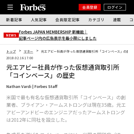
会員登録
ログイン
新着記事
人気記事
会員限定記事
カテゴリ
連載
コ
Forbes JAPAN MEMBERSHIP 新機能｜
NEWS
記事ページ内の広告表示を最小限にしました
トップ
マネー
元エアビー社員が作った仮想通貨取引所「コインベース」の歴史
2018.02.16 17:00
元エアビー社員が作った仮想通貨取引所
「コインベース」の歴史
Nathan Vardi | Forbes Staff
米国で最も有名な仮想通貨取引所「コインベース」の創
業者、ブライアン・アームストロングは現在35歳。元エ
アビーアンドビーのエンジニアだったアームストロング
は2012年に同社を設立した。