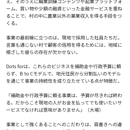
え、そのうえに職業訓練コンテンツや起業プラットフォ
ーム、買い物や少額の融資といった金融サービスを重ね
ることで、村の中に農業以外の兼業収入を得る手段をつ
くる。
事業の最前線に立つのは、現地で採用した社員たちだ。
言葉も通じない村で顧客の信用を得るためには、地域に
根ざした彼らの存在が欠かせない。
Dots forは、これらのビジネスを補助金や行政予算に頼
らず、B to Cモデルで、地元住民から分割払いのモデル
を通じて事業の持続性を成り立たせている点が特徴だ。
「補助金や行政予算に頼る事業は、予算が尽きれば終わ
る。だからこそ現地の人がお金を払ってでも使いたいサ
ービスでなければ意味がありません」（大場）
事業として強くあることへのこだわりは、肩書きへの違