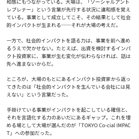
和感にもつながっている。大場は、「ソーシャルアント
レプレナー」という言葉が先行する状況に違和感を覚え
ている。事業として成立してこそ、その結果として社会
的インパクトが生まれる──それが大場の考えだ。
一方で、社会的インパクトを語る力は、事業を前へ進め
るうえで欠かせない。たとえば、出資を検討するインパ
クト投資家に、事業が生む変化が伝わらなければ、話は
先へ進まないからだ。
ところが、大場のもとにあるインパクト投資家から返っ
てきたのは「社会的インパクトを生んでいる会社には見
えない」という言葉だった。
手掛けている事業がインパクトを起こしている確信と、
それを言語化する力のあいだにあるギャップ。これを埋
める場として大場が選んだのが「TOKYO Co-cial IMPAC
T」への参加だった。