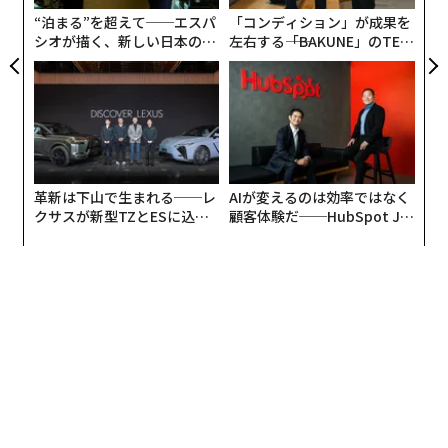
“泊まる”を超えて──エスパ
「コンディション」が成果を
シオが描く、新しい日本のラ
左右する――「BAKUNE」のTEN
グジュアリー（前編）
TIALが支える「挑戦者の明
日」
革新は下山で生まれる──レ
AIが変えるのは効率ではなく
クサスが新型TZとESに込め
顧客体験だ──HubSpot Ja
た「DISCOVER」の哲学
panが語る「Grow Better」
な組織のつくり方