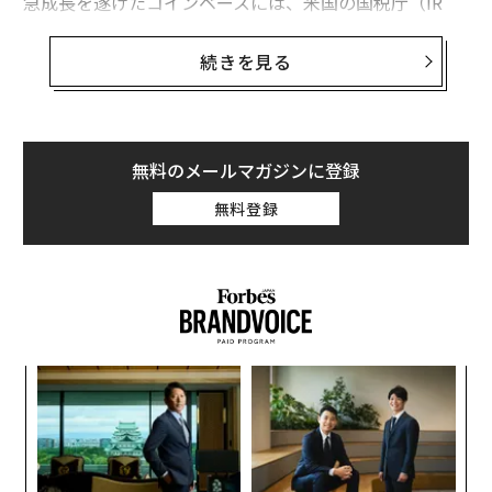
急成長を遂げたコインベースには、米国の国税庁（IR
S）から厳しい監視の目が注がれ、法廷バトルに発展。
結果的に同社はIRSに顧客の取引記録と利益データを提
続きを見る
出することになった。しかし、その過程のなかでコイン
ベースは顧客を増やし、既存の金融サービスと比べれば
高額な取引手数料を徴収し、利益を増大させてきた。
無料のメールマガジンに登録
昨年8月、コインベースは企業価値16億ドルで1億ドルの
無料登録
資金を調達。出資元の6社にはダン・グレゴリーが創立
した名門VCの「グレイロック・パートナーズ」も名を連
ね、コインベースは仮想通貨分野で初のユニコーン企業
となった。
代の
エ
「超
設オ
×ウ
が
ンツ
目
が
への
の
た、
ン