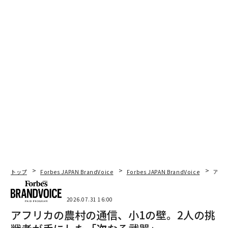
トップ
Forbes JAPAN BrandVoice
Forbes JAPAN BrandVoice
アフ
2026.07.31 16:00
アフリカの農村の通信、小1の壁。2人の挑