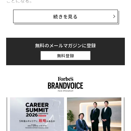
ことになる。
何度も繰り返すと言えば、思い浮かべるのは最近のアマ
続きを見る
ゾンの見事な“連勝”だ。最高益の更新、株価の最高値の
更新、ジェフ・ベゾス最高経営責任者（CEO）の個人資
産の数十億ドルの上積み──。
無料のメールマガジンに登録
これらを理解するために必要なのは、創業者であるベゾ
無料登録
スの哲学を知ることだ。世界中に事業を拡大するための
計画に向けた自らの基本的な考えとして、ベゾスは1997
年、株主に宛てて公開した書簡の中で次の3つを挙げて
いた。
小1
挑
にし
よっ
PA
パ
技
無