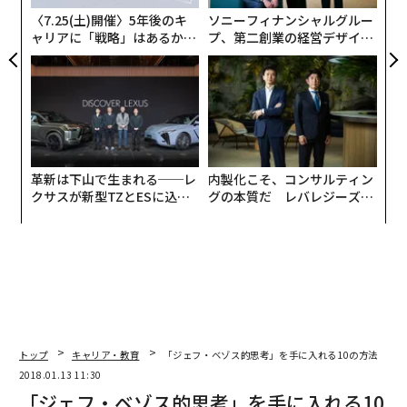
防
〈7.25(土)開催〉5年後のキ
ソニーフィナンシャルグルー
ャリアに「戦略」はあるか。
プ、第二創業の経営デザイン
トップエグゼクティブのキャ
──カギは意志を引き出し、
リアに触れる1日│CAREER S
束ね、共創すること
UMMIT 2026
革新は下山で生まれる──レ
内製化こそ、コンサルティン
クサスが新型TZとESに込め
グの本質だ レバレジーズが
た「DISCOVER」の哲学
実践する、次世代ファームの
全貌
トップ
キャリア・教育
「ジェフ・ベゾス的思考」を手に入れる10の方法
2018.01.13 11:30
「ジェフ・ベゾス的思考」を手に入れる10