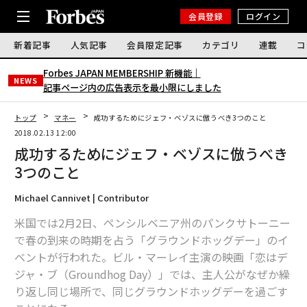
会員登録
ログイン
新着記事
人気記事
会員限定記事
カテゴリ
連載
コ
Forbes JAPAN MEMBERSHIP 新機能｜
NEWS
記事ページ内の広告表示を最小限にしました
トップ
マネー
成功するためにジェフ・ベゾスに倣うべき3つのこと
2018.02.13 12:00
成功するためにジェフ・ベゾスに倣うべき
3つのこと
Michael Cannivet | Contributor
米国では2月2日、ペンシルベニア州のパンクサトーニー
で春の到来の時期を占う「グラウンドホッグデー」のイ
ベントが行われた。ビル・マーレイ主演の映画「恋はデ
ジャ・ブ（Groundhog Day）」では、主人公がなぜか繰
り返し同じ場所で、同じグラウンドホッグデーを過ごす