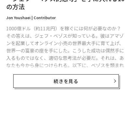
の方法
編集＝木内涼子
Jon Youshaei | Contributor
1000億ドル（約11兆円）を稼ぐには何が必要なのか？
2026年9月号発売中
その答えは、ジェフ・ベゾスが知っている。彼はアマゾ
ンを起業してオンライン小売の世界最大手に育て上げ、
世界一の富豪の座を手にした。こうした成功は偶然手に
最新号の購入はこちらから
入るものではなく、適切な思考法が必要だ。それは、あ
なたも今から身につけられる。以下に、ベゾスを類まれ
メンバーシップに登録する
な存在にしている10の特徴を紹介する。
続きを見る
1. 情報を70％集めたところで決断する
情報収集は大切だが、ベゾスは「大半の場合、望む情報
関連記事
量の70％ほどが集まった時点で決定を下さなければなら
無料のメールマガジンに登録
「ジェフ・ベゾス的思考」を手に入れる10の方法
ない。90％になるまで待つと手遅れだ」と話している。
無料登録
これを言う上司は信用するな 小心者が発する5つのせりふ