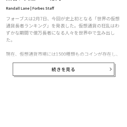
Randall Lane | Forbes Staff
フォーブスは2月7日、今回が史上初となる「世界の仮想
通貨長者ランキング」を発表した。仮想通貨の狂乱はわ
ずかな期間で億万長者になる人々を世界中で生み出し
た。
現在、仮想通貨市場には1500種類ものコインが存在し、
時価総額の合計は5500億ドル（約60兆円）。その規模は
2017年の初頭から31倍に膨らんだ。個々のコインの価値
続きを見る
は激しく変動しているが、ブロックチェーンを基盤とし
た仮想通貨が膨大な富を生み出したことは確かだ。
今回のランキングで1位に立ったのは、リップルの共同
無料のメールマガジンに登録
創業者で元CEOのクリス・ラーセン。リップルはXRPと
無料登録
呼ばれるトークンを発行しているが、ラーセンは2018年
1月時点で52億XRPを保有していた。リップルの価値は
その後65%急落したが、ラーセンの資産額は現在、75〜