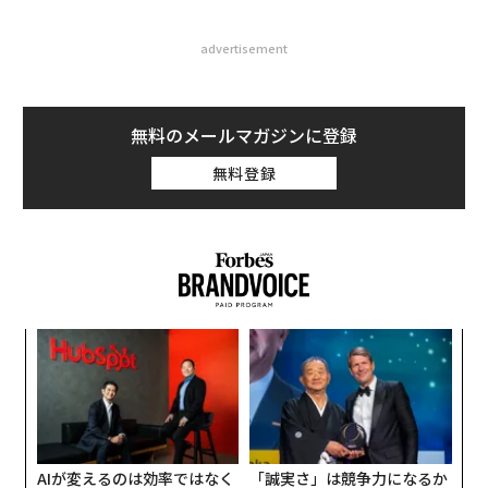
advertisement
無料のメールマガジンに登録
無料登録
ィン
“
ズが
シ
ムの
グ
エ
設オ
が
が
AIが変えるのは効率ではなく
「誠実さ」は競争力になるか