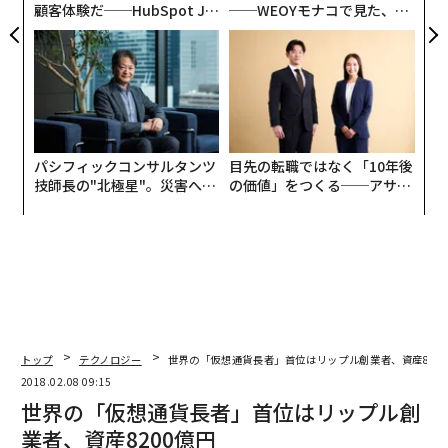
顧客体験だ──HubSpot Ja
──WEOYモナコで見た、く
panが語る「Grow Better」
ら寿司の経営哲学
な組織のつくり方
パシフィックコンサルタンツ
目先の転職ではなく「10年後
技師長の"北極星"。災害への
の価値」をつくる──アサイ
無力感を乗り越え見つけた、
ンの長期伴走型支援とは
防災一筋20年の答え
トップ
テクノロジー
世界の「仮想通貨長者」首位はリップル創業者、資産82
2018.02.08 09:15
世界の「仮想通貨長者」首位はリップル創
業者、資産8200億円