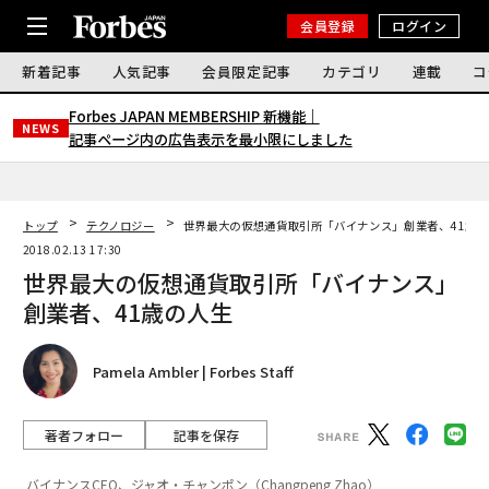
会員登録
ログイン
新着記事
人気記事
会員限定記事
カテゴリ
連載
コ
Forbes JAPAN MEMBERSHIP 新機能｜
NEWS
記事ページ内の広告表示を最小限にしました
トップ
テクノロジー
世界最大の仮想通貨取引所「バイナンス」創業者、41歳の
2018.02.13 17:30
世界最大の仮想通貨取引所「バイナンス」
創業者、41歳の人生
Pamela Ambler | Forbes Staff
著者フォロー
記事を保存
バイナンスCEO、ジャオ・チャンポン（Changpeng Zhao）