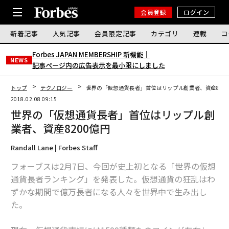
会員登録
ログイン
新着記事
人気記事
会員限定記事
カテゴリ
連載
コ
Forbes JAPAN MEMBERSHIP 新機能｜
NEWS
記事ページ内の広告表示を最小限にしました
トップ
テクノロジー
世界の「仮想通貨長者」首位はリップル創業者、資産82
2018.02.08 09:15
世界の「仮想通貨長者」首位はリップル創
業者、資産8200億円
Randall Lane | Forbes Staff
フォーブスは2月7日、今回が史上初となる「世界の仮想
通貨長者ランキング」を発表した。仮想通貨の狂乱はわ
ずかな期間で億万長者になる人々を世界中で生み出し
た。