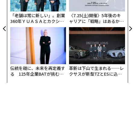
無
防
「老舗は常に新しい」。創業
〈7.25(土)開催〉5年後のキ
360年ＹＵＡＳＡとカクシン
ャリアに「戦略」はあるか。
CEO田尻望が語る、AIを超え
トップエグゼクティブのキャ
る人の価値
リアに触れる1日│CAREER S
UMMIT 2026
伝統を礎に、未来を再定義す
革新は下山で生まれる──レ
る 125年企業BATが挑むス
クサスが新型TZとESに込め
モークレスな未来
た「DISCOVER」の哲学