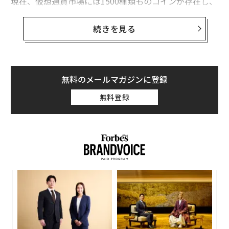
現在、仮想通貨市場には1500種類ものコインが存在し、
時価総額の合計は5500億ドル（約60兆円）。その規模は
2017年の初頭から31倍に膨らんだ。個々のコインの価値
続きを見る
は激しく変動しているが、ブロックチェーンを基盤とし
た仮想通貨が膨大な富を生み出したことは確かだ。
今回のランキングで1位に立ったのは、リップルの共同
無料のメールマガジンに登録
創業者で元CEOのクリス・ラーセン。リップルはXRPと
無料登録
呼ばれるトークンを発行しているが、ラーセンは2018年
1月時点で52億XRPを保有していた。リップルの価値は
その後65%急落したが、ラーセンの資産額は現在、75〜
80億ドル（約8200〜8700億円）と推定される。
模組
「
“使
─
【N
ら
な
C】
術
た