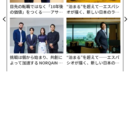
ア
目先の転職ではなく「10年後
“泊まる”を超えて─エスパシ
の価値」をつくる──アサイ
オが描く、新しい日本のラグ
ンの長期伴走型支援とは
ジュアリー（中編）
挑戦は個から始まり、共創に
“泊まる”を超えて──エスパ
よって加速する NORQAIN JA
シオが描く、新しい日本のラ
PAN 特別座談会
グジュアリー（前編）