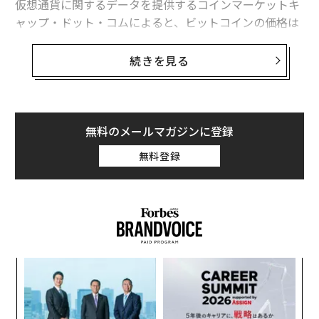
仮想通貨に関するデータを提供するコインマーケットキ
ャップ・ドット・コムによると、ビットコインの価格は
下落続く仮想通貨リップル、投資家らの「弱気」が鮮明に
およそ1か月で約41％下落。その結果、世界中で取引さ
れている仮想通貨全体の時価総額は、約50％減少してい
宝くじで高額当せん？ 実行すべき5つのこと
続きを見る
る。
ビットコインで「億り人」になった有名ラッパー、50セント
仮想通貨を取り巻くここ5年ほどの状況とは、大きく異
タグ：
仮想通貨/暗号資産
長者番付
Sony/ソニー
デル／Dell
なる様相だ。2012年12月にわずか15ドル（約1600円）
無料のメールマガジンに登録
前後で取引されていたビットコインは、昨年12月には2
無料登録
万ドル近くにまで高騰。ビットコイン以外の多くの仮想
通貨も今年に入り、数日のうちに価格が2倍になるほど
advertisement
の伸びを見せていた。
小1
“
にし
シ
グ
パ
技