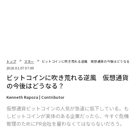
編集＝上田裕資
2026年9月号発売中
最新号の購入はこちらから
トップ
マネー
ビットコインに吹き荒れる逆風 仮想通貨の今後はどうなる？
2018.02.07 07:00
メンバーシップに登録する
ビットコインに吹き荒れる逆風 仮想通貨
の今後はどうなる？
Kenneth Rapoza | Contributor
仮想通貨ビットコインの人気が急速に低下している。も
関連記事
しビットコインが実体のある企業だったら、今すぐ危機
ビットコインに吹き荒れる逆風 仮想通貨の今後はどうなる？
管理のためにPR会社を雇わなくてはならないだろう。
これを言う上司は信用するな 小心者が発する5つのせりふ