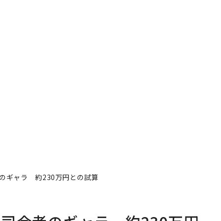
のギャラ 約230万円との試算
司会者のギャラ 約230万円
著者フォロー
記事を保存