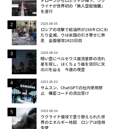
ドローンからロボットが降下、ウク
ライナが世界初の「無人空挺強襲」
を遂行
2026.08.05
ロシアの攻撃で給油所が150キロにわ
たり全滅、ウは米国の引き寄せに奔
走 全面侵攻1623日目
2026.08.04
暗い空にペルセウス座流星群の流れ
星を探し、はくちょう座を目印に天
の川を辿る 今週の夜空
2023.05.03
サムスン、ChatGPTの社内使用禁
止 機密コードの流出受け
2026.08.04
ウクライナ侵攻で塗り替えられた世
界のエネルギー地図 ロシアは信用
失墜