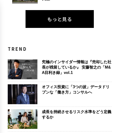
もっと見る
TREND
究極のインサイダー情報は『売却した社
長が残留しているか』 安藤智之の「M&
A目利き録」vol.1
オフィス投資に「3つの波」データドリ
ブンな「働き方」コンサルへ
成長を持続させるリスク水準をどう定義
するか