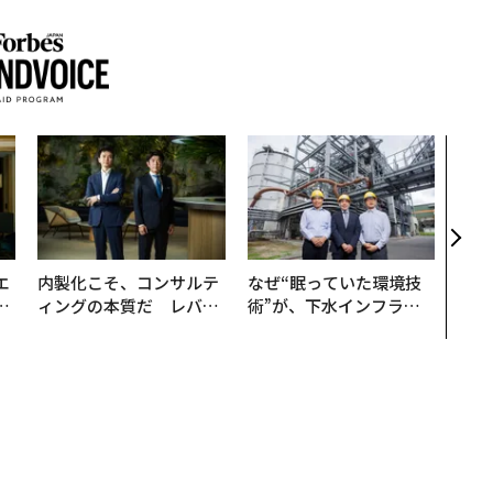
〜決
代の
ト、
【M
×P
エ
内製化こそ、コンサルテ
なぜ“眠っていた環境技
い
ィングの本質だ レバレ
術”が、下水インフラを
ジーズが実践する、次世
変えたのか──産総研×
代ファームの全貌
月島JFEアクアソリュー
ションの10年