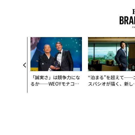
「誠実さ」は競争力にな
“泊まる”を超えて──
るか──WEOYモナコで
スパシオが描く、新し
見た、くら寿司の経営哲
日本のラグジュアリー
学
（前編）